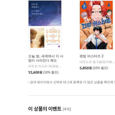
오늘 밤, 세계에서 이 사
팬텀 버스터즈 2
랑이 사라진다 해도
네오쇼코 글그림/김지혜 역
이치조 미사키 저/권영주 역
모모
|
5,850
원
(10% 할인)
12,600
원
(10% 할인)
검색 페이지에서 선택된 태그에 등록된 더 많은 상품을 확인해 
이 상품의 이벤트
(4개)