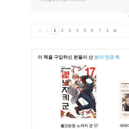
1
2
3
4
5
6
7
이 책을 구입하신 분들이 산
분야 연관 책
월간순정 노자키 군 17
야마다