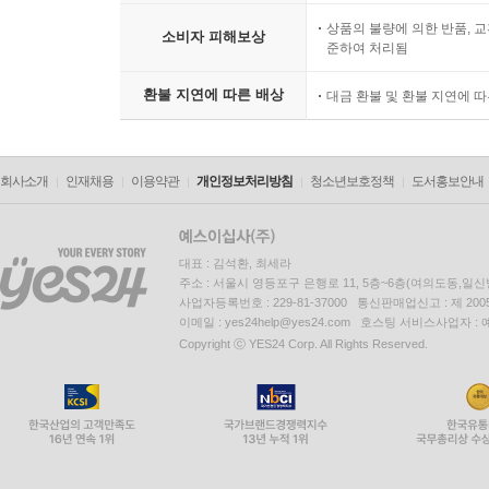
상품의 불량에 의한 반품, 교
소비자 피해보상
준하여 처리됨
환불 지연에 따른 배상
대금 환불 및 환불 지연에 
회사소개
인재채용
이용약관
개인정보처리방침
청소년보호정책
도서홍보안내
대표 : 김석환, 최세라
주소 : 서울시 영등포구 은행로 11, 5층~6층(여의도동,일신
사업자등록번호 : 229-81-37000 통신판매업신고 : 제 200
이메일 : yes24help@yes24.com 호스팅 서비스사업자 :
Copyright ⓒ YES24 Corp. All Rights Reserved.