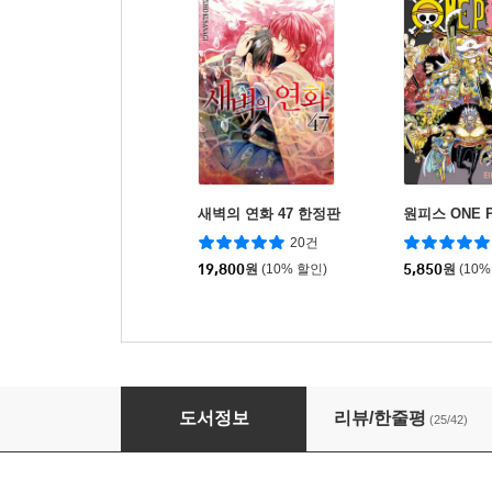
새벽의 연화 47 한정판
원피스 ONE P
20건
19,800
원
(10% 할인)
5,850
원
(10%
월간순정 노자키 군 15
도서정보
리뷰/한줄평
(25/42)