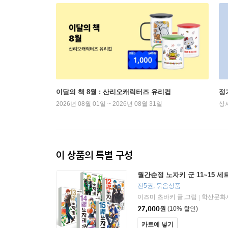
이달의 책 8월 : 산리오캐릭터즈 유리컵
정
2026년 08월 01일 ~ 2026년 08월 31일
상
이 상품의 특별 구성
월간순정 노자키 군 11~15 세
전5권, 묶음상품
이즈미 츠바키 글,그림
학산문화
|
27,000
원
(10% 할인)
카트에 넣기