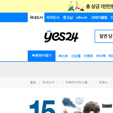
국내도서
외국도서
중고샵
eBook
크레마클럽
C
빠른분야찾기
베스트
신상품
이벤트
바이백
매
웰컴
국내도서
만화/라이트노벨
로맨스