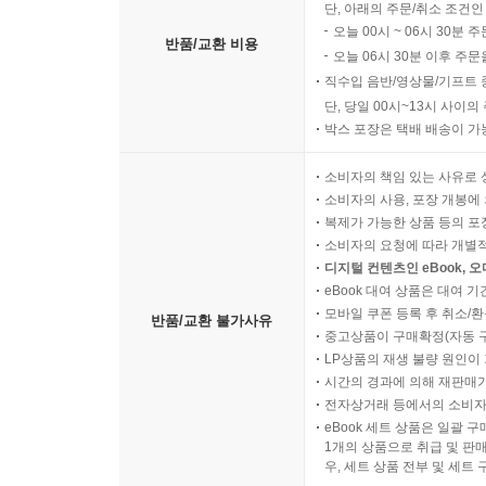
단, 아래의 주문/취소 조건인
오늘 00시 ~ 06시 30분 
반품/교환 비용
오늘 06시 30분 이후 주문
직수입 음반/영상물/기프트 
단, 당일 00시~13시 사이
박스 포장은 택배 배송이 가
소비자의 책임 있는 사유로 
소비자의 사용, 포장 개봉에 
복제가 가능한 상품 등의 포장을 
소비자의 요청에 따라 개별
디지털 컨텐츠인 eBook, 
eBook 대여 상품은 대여 기
모바일 쿠폰 등록 후 취소/환
반품/교환 불가사유
중고상품이 구매확정(자동 
LP상품의 재생 불량 원인이 기
시간의 경과에 의해 재판매가
전자상거래 등에서의 소비자
eBook 세트 상품은 일괄 
1개의 상품으로 취급 및 판매
우, 세트 상품 전부 및 세트