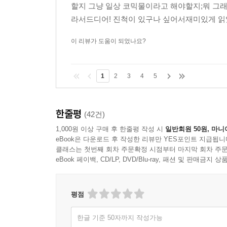
할지 그냥 일상 코믹물이라고 해야할지;뭐 그
라서드디어! 진척이 있구나 싶어서재미있게 읽었다
이 리뷰가 도움이 되었나요?
1
2
3
4
5
한줄평
(42건)
1,000원 이상 구매 후 한줄평 작성 시
일반회원 50원, 마니
eBook은 다운로드 후 작성한 리뷰만 YES포인트 지급됩니
클래스는 첫번째 회차 주문확정 시점부터 마지막 회차 주문
eBook 페이백, CD/LP, DVD/Blu-ray, 패션 및 판매금
평점
한글 기준 50자까지 작성가능