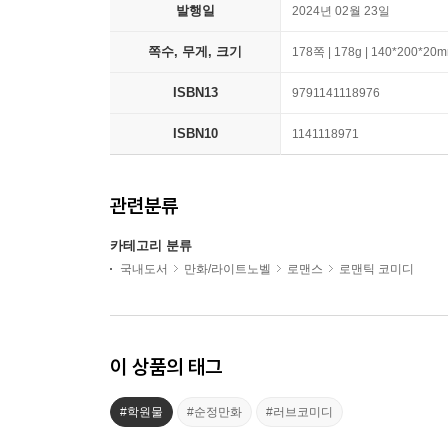
발행일
2024년 02월 23일
쪽수, 무게, 크기
178쪽 | 178g | 140*200*20
ISBN13
9791141118976
ISBN10
1141118971
관련분류
카테고리 분류
국내도서
만화/라이트노벨
로맨스
로맨틱 코미디
이 상품의 태그
#학원물
#순정만화
#러브코미디