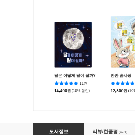
달은 어떻게 달이 될까?
반반 솜사탕
11건
14,400
원
(10% 할인)
12,600
원
(10
아브카라디브카, 마법의 언간독
도서정보
리뷰/한줄평
(47/1)