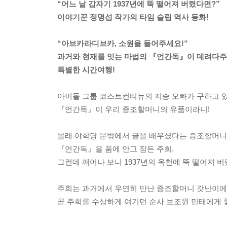
“어느 날 갑자기 1937년에 뚝 떨어져 버렸다면?”
이야기꾼 정명섭 작가의 타임 슬립 역사 동화!
“아브카라디브카, 소원을 들어주세요!”
과거와 현재를 잇는 마법의 『언간독』이 데려다
특별한 시간여행!
아이돌 그룹 코스트컨티뉴의 지승 오빠가 구하고 
『언간독』이 우리 증조할머니의 유품이라니!
몰래 야학당 문밖에서 글을 배우셨다는 증조할머니
『언간독』을 품에 안고 잠든 주희.
그런데 깨어나 보니 1937년의 옥천에 뚝 떨어져 버
주희는 과거에서 우연히 만난 증조할머니 갓난이에
곧 주희를 수상하게 여기던 순사 보조원 민태에게 