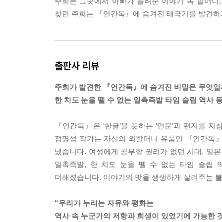
주희는 그곳에서 아빠가 들려준 이야기 속 할머니, 
“아얏!”
찾던 주희는 『언간독』에 숨겨진 태극기를 발견하지
눈물이 찔끔 날 정도로 아팠던 주희는 저도 모르게 
“꿈이 아니네.”
--- p.59~60
출판사 리뷰
“갓난이한테 너무 뭐라고 하지 마세요. 어린애가 호
“어린애는 무슨 어린애야. 이제 몇 년 후면 시집 갈 
주희가 발견한 『언간독』에 숨겨진 비밀은 무엇일
빈 사발을 들고 다시 부엌에 들어갔다가 나온 여자
한 치도 눈을 뗄 수 없는 일촉즉발 타임 슬립 역사 동
“나 시집 안 가! 학교 다니고 싶단 말이야. 경성도 갈 
방 안에서 대화를 듣던 주희는 여자아이의 이름이 
『언간독』은 ‘한글’을 뜻하는 ‘언문’과 편지를 지
“이름이 너무 웃겨.”
정명섭 작가는 자신의 외할머니 유품인 『언간독
그러다가 갓난이라는 이름의 의미를 뒤늦게 깨닫고는
냈습니다. 여성에게 공부할 권리가 없던 시대, 일
“증조할머니네.”
일촉즉발, 한 치도 눈을 뗄 수 없는 타임 슬
그러니까 학교를 가고 싶다고 떼를 쓰는 갓난이는 
더해졌습니다. 이야기의 맛을 생생하게 살려주는 불
난이 오빠는 증조할머니의 오빠인 것이다.
--- p.86~87
“우리가 누리는 자유와 평화는
역사 속 누군가의 저항과 희생이 있었기에 가능한 것