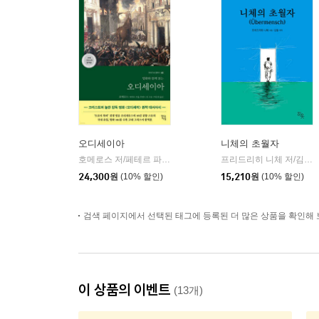
오디세이아
니체의 초월자
호메로스 저/페테르 파울 루벤스 그림/박문재 역
현대지성
프리드리히 니체 저/김철 편역
|
24,300
원
(10% 할인)
15,210
원
(10% 할인)
검색 페이지에서 선택된 태그에 등록된 더 많은 상품을 확인해 
이 상품의 이벤트
(13개)