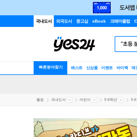
국내도서
외국도서
중고샵
eBook
크레마클럽
C
빠른분야찾기
베스트
신상품
이벤트
바이백
매
웰컴
국내도서
어린이
5-6학년
5-