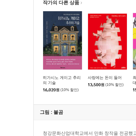
작가의 다른 상품
히가시노 게이고 추리
사랑에는 돈이 들어
최
의 기술
13,500
원
(10% 할인)
16,020
원
(10% 할인)
1
그림 :
불곰
청강문화산업대학교에서 만화 창작을 전공했고,