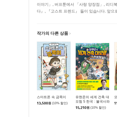
이야기」, 버프툰에서 「사랑 양장점」, 리디
다』, 『고스트 프렌드』 들이 있습니다. 앞으
작가의 다른 상품
스마트폰 속 금쪽이
유현준의 세계 건축 대
모험 5 한국 : 불국사와
13,500
원
(10% 할인)
1
신비의 동굴
15,210
원
(10% 할인)