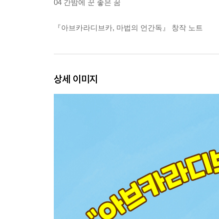
04 간밤에 꾼 좋은 꿈
『아브카라디브카, 마법의 언간독』 창작 노트
상세 이미지