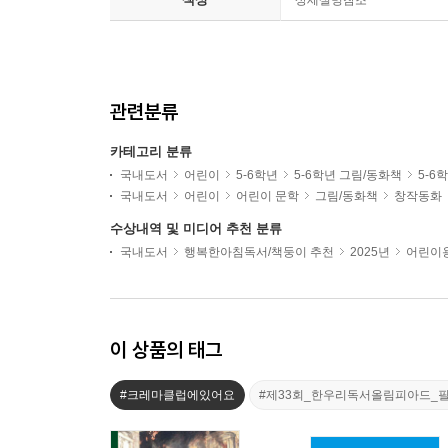
상세설명참조
관련분류
카테고리 분류
국내도서
어린이
5-6학년
5-6학년 그림/동화책
5-6
국내도서
어린이
어린이 문학
그림/동화책
창작동화
수상내역 및 미디어 추천 분류
국내도서
행복한아침독서/책둥이 추천
2025년
어린이용
이 상품의 태그
#크레마클럽에있어요
#제33회_한우리독서올림피아드_