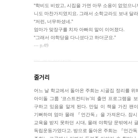
“학비도 비쌌고, 시집을 가면 아무 소용이 없었으니
니도 마찬가지였지요. 그래서 소학교라도 보내 달라
“저런, 너무하셨네.”
엄마가 맞장구를 치자 아빠의 말이 이어졌다.
“그래서 야학당을 다니셨다고 하더군요.”
--- p.49
“여, 여기 어디지?”
책상과 컴퓨터, 그리고 주희가 직접 고른 핑크색
줄거리
다.
“이게 뭐야?”
어느 날 학교에서 돌아온 주희는 시골집 정리를 위
대신 보이는 건 널빤지로 된 벽과 시커먼 색의 천장
아이돌 그룹 ‘코스트컨티뉴’의 출연 프로그램을 
엄청 낡고 촌스러운 이불이었다. 이불을 걷은 주희는
구하고 있음을 알게 된다. 만일 이 책을 가진 
을 자던 장소와 입고 있던 옷이 달라져 있다는 걸 
기뻐하며 엄마 몰래 『언간독』을 가져온다. 잠시
“꿈인가?”
교육을 받지 못하던 시대, 몰래 야학당 문밖에서
어제 오지승 오빠를 만날 수 있다는 생각에 너무 
독립운동가였다고. 방으로 돌아온 주희는 『언간독』을
다.