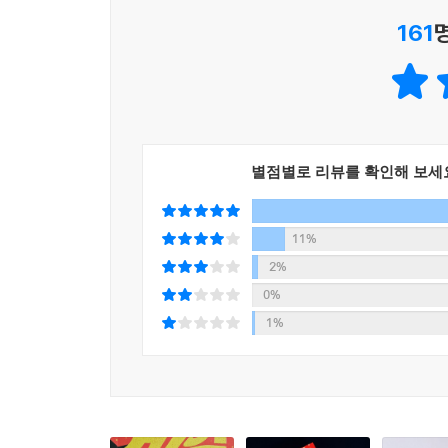
161
유쾌하게 펼쳐지는 다중 우주 모험담 속
잠들었던 윤리적 감각을 일깨우는 강렬한 메시지
닐 셔스터먼은 흥미로운 이야기 속에 날카로운 질
의미를 묻는 〈수확자〉 시리즈, 기후 위기의 심
별점별로 리뷰를 확인해 보세
사회에 만연한 차별과 혐오를 꼬집는 이번 작품 『
사실 우리는 평소에 차별과 혐오의 문제를 잘 느
11%
때문이다. 뉴스 어딘가에서 다뤄진 듯도 하지만, 
2%
감수해야 하거나 내게 돌아오지 않을 혜택을 누가 
0%
1%
이 책의 주인공 애시 또한 그렇다. 조금만 눈을 
생각해 보려 하지 않았다. 장애가 없기에, 백인이기
이 책에서 애시의 다중 우주 모험에 함께하며, 스스
옮긴이의 한마디