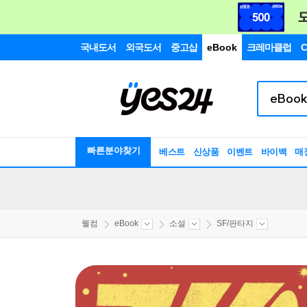
국내도서
외국도서
중고샵
eBook
크레마클럽
C
빠른분야찾기
베스트
신상품
이벤트
바이백
매
웰컴
eBook
소설
SF/판타지