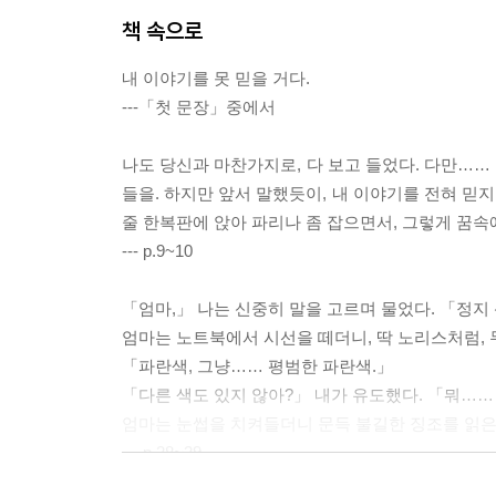
책 속으로
내 이야기를 못 믿을 거다.
---「첫 문장」중에서
나도 당신과 마찬가지로, 다 보고 들었다. 다만……
들을. 하지만 앞서 말했듯이, 내 이야기를 전혀 믿지
줄 한복판에 앉아 파리나 좀 잡으면서, 그렇게 꿈속
--- p.9~10
「엄마,」 나는 신중히 말을 고르며 물었다. 「정지
엄마는 노트북에서 시선을 떼더니, 딱 노리스처럼,
「파란색, 그냥…… 평범한 파란색.」
「다른 색도 있지 않아?」 내가 유도했다. 「뭐…
엄마는 눈썹을 치켜들더니 문득 불길한 징조를 읽은 
--- p.28~29