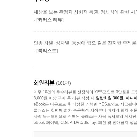
성 소수자 자아는 딱히 잠재우고 싶지 않았다. 무지개
넷플릭스에서 TV 드라마화가 예정되어 있으며, 
--- p.213
세상을 보는 관점과 사회적 특권, 정체성에 관한 시
만날 날을 기대하고 있다. 갈수록 차별과 혐오가 심
- [커커스 리뷰]
아서왕도 내심 자신이 특별하다고 믿지 않았다면 바위
우주를 바꿀 힘이 내게 있다면
두르는 존재를 의미했다. 나는 이미 그 무기를 사용
세상은 더 좋아질 수 있을까
해야 했다.
인종 차별, 성차별, 동성애 혐오 같은 진지한 주제
--- p.317
- [북리스트]
고등학교 미식축구 선수인 애시는 경기를 치르다가 
하마터면 차에 치일 뻔하고는 교통 신호등의 정지 신
인류 역사에서 서로가 서로를 같은 인간으로 받아들
부모님이 부자가 된 걸 보고는 자신이 뇌진탕을 당
까? 우리는 다른 이들의 다른 점은 비방하고 우리
만든다.
회원리뷰
(161건)
바뀐 부모님 덕에 풍족한 생활을 즐기던 것도 잠시
매주 10건의 우수리뷰를 선정하여 YES포인트 3만원을 드
여기던 인간 말종이었음을 확인한다. 타고난 천성
--- p.362
3,000원 이상 구매 후 리뷰 작성 시
일반회원 300원, 마니아
그름에 대한 감각도 무뎌진 것이다.
eBook은 다운로드 후 작성한 리뷰만 YES포인트 지급됩니
클래스는 첫번째 회차 주문확정 시점부터 마지막 회차 주문
사락 독서모임으로 진행된 클래스는 사락 독서모임 게시판
이처럼 혼란에 빠진 애시에게 쌍둥이처럼 보이는 
eBook 페이백, CD/LP, DVD/Blu-ray, 패션 및 판매금
중심〉으로 지목됐으며, 미식축구 경기에서 태클을
제어하려고 노력하는 한편, 차별과 혐오 문제에 서서