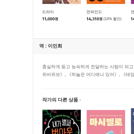
드라이
언와인드
11,000
원
14,310
원
(10% 할인)
1
역 :
이민희
충실하게 듣고 능숙하게 전달하는 사람이 되고 싶
위바위보》, 《하늘은 어디에나 있어》, 《태양을
작가의 다른 상품