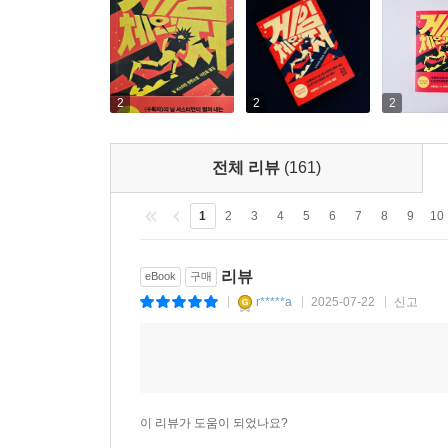
일상의 타성으로부터 우리를 멀리 떨어뜨려 새롭게 
인물을 통해 평범하고 당연하게 여겼던 기존 세계가
2
2
2
전체 리뷰
(161)
1
2
3
4
5
6
7
8
9
10
리뷰
eBook
구매
r*****a
2025-07-22
신고
|
|
|
이 리뷰가 도움이 되었나요?