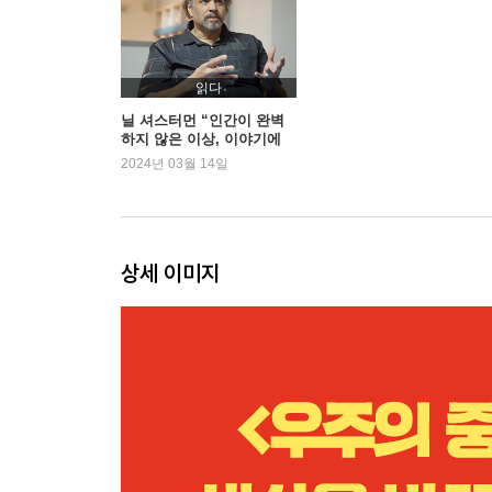
읽다
닐 셔스터먼 “인간이 완벽
하지 않은 이상, 이야기에
완벽한 결말이란 없다”
2024년 03월 14일
상세 이미지