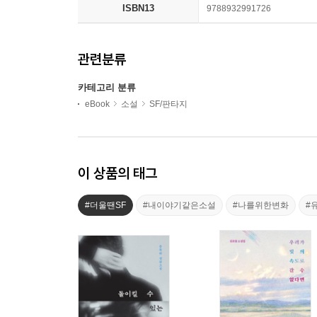
ISBN13
9788932991726
관련분류
카테고리 분류
eBook
소설
SF/판타지
이 상품의 태그
#더울땐SF
#내이야기같은소설
#나를위한변화
#