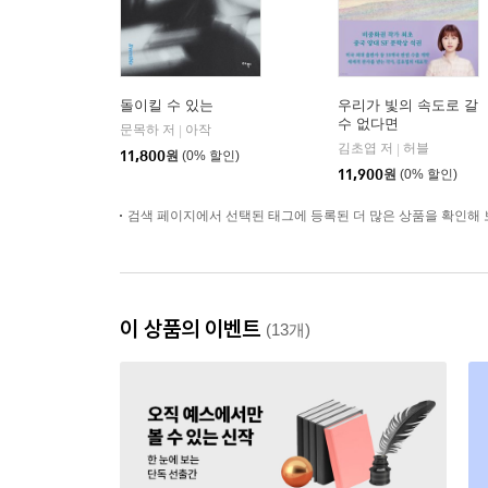
돌이킬 수 있는
우리가 빛의 속도로 갈
수 없다면
문목하 저
아작
|
김초엽 저
허블
|
11,800
원
(0% 할인)
11,900
원
(0% 할인)
검색 페이지에서 선택된 태그에 등록된 더 많은 상품을 확인해 
이 상품의 이벤트
(13개)