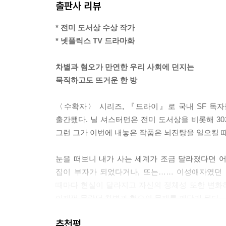
출판사 리뷰
이런 삶을 살아온 내 반쪽은 이 모든 게 합당하다고
러운 이중생활을 어떻게 받아들여야 할까? 하이드의 
* 전미 도서상 수상 작가
속 자기 암시를 걸었지만, 쉽지 않았다. 내가 정말
* 넷플릭스 TV 드라마화
희망을 줬다. 원래의 내가 더 우세하다는 뜻이니까.
--- p.59
차별과 혐오가 만연한 우리 사회에 던지는
묵직하고도 뜨거운 한 방
「쿼트가 널 현재 우주의 중심이라고 지목했어.」 에
하고 〈그런〉 것을 〈그렇지 않은〉 것으로 만들지
〈수확자〉 시리즈, 『드라이』로 국내 SF 독
--- p.136
출간됐다. 닐 셔스터먼은 전미 도서상을 비롯해 3
그런 그가 이번에 내놓은 작품은 뇌진탕을 일으킬 때
그때 한 현실이 내 앞에 나타났다. 나쁘지도, 좋지도
어 했다. 나는 이 현실이 크고 심오한 변화를 불러
눈을 떠보니 내가 사는 세계가 조금 달라졌다면 어
부터 나를 훨씬 더 멀리 데려갈 현실이었다.
집이 부자가 되었다거나, 또는…… 이성애자였던
--- p.189
때마다 현실이 달라지고 자신의 정체성 또한 변화하
이제껏 몰랐던 차별과 혐오의 문제를 깨닫게 된다.
이렇게 해서 이전의 나와 더 이전의 내가 새로운 나
를 하나의 〈나〉로 합쳐야 했다. 물론 억누르고 진
추천평
『게임 체인저』는 진지한 주제를 다루면서도 유머러