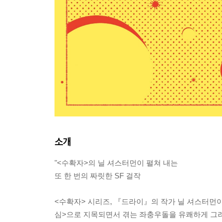
소개
"<수확자>의 닐 셔스터먼이 펼쳐 내는
또 한 번의 짜릿한 SF 걸작
<수확자> 시리즈, 『드라이』의 작가 닐 셔스터먼
심>으로 지목되면서 겪는 좌충우돌을 유쾌하게 그려