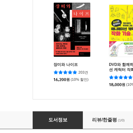
장미와 나이프
DVD와 함께
션 캐릭터 작
203건
16,200
원
(10% 할인)
18,000
원
(10
NEW 레전드 중국어 필수단어
도서정보
리뷰/한줄평
(1/0)