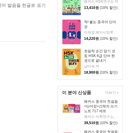
해커스 HSK연구소 저
국어 발음을 한글로 표기
13,410
원
(10% 할인)
착! 붙는 중국어 단어
장
이재경,페이시앙루 공저
14,220
원
(10% 할인)
초밀착 순간 암기 코
칭 HSK 6급 단어 한
권으로 끝내기
남미숙 저
18,900
원
(10% 할인)
이 분야 신상품
더보기
해커스 중국어 첫걸음
+단어장+간체자 쓰기
노트 717 세트
해커스 어학연구소,해커스 중국어연구소 저
39,510
원
(10% 할인)
해커스 중국어 첫걸음