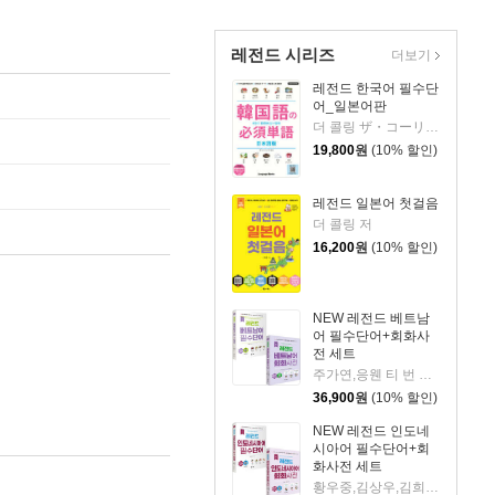
레전드 시리즈
더보기
레전드 한국어 필수단
어_일본어판
더 콜링 ザ・コーリング저
19,800
원
(10% 할인)
레전드 일본어 첫걸음
더 콜링 저
16,200
원
(10% 할인)
NEW 레전드 베트남
어 필수단어+회화사
전 세트
주가연,응웬 티 번 아잉,김승민 공저
36,900
원
(10% 할인)
NEW 레전드 인도네
시아어 필수단어+회
화사전 세트
황우중,김상우,김희정 저