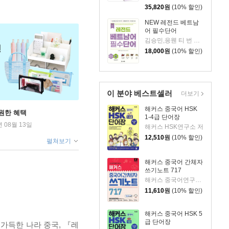
35,820
원
(10% 할인)
NEW 레전드 베트남
어 필수단어
김승민,응웬 티 번 아잉 공저
18,000
원
(10% 할인)
이 분야 베스트셀러
더보기
해커스 중국어 HSK
원한 혜택
1-4급 단어장
년 08월 13일
해커스 HSK연구소 저
12,510
원
(10% 할인)
펼쳐보기
해커스 중국어 간체자
쓰기노트 717
해커스 중국어연구소 저
11,610
원
(10% 할인)
해커스 중국어 HSK 5
급 단어장
가득한 나라 중국, 『레