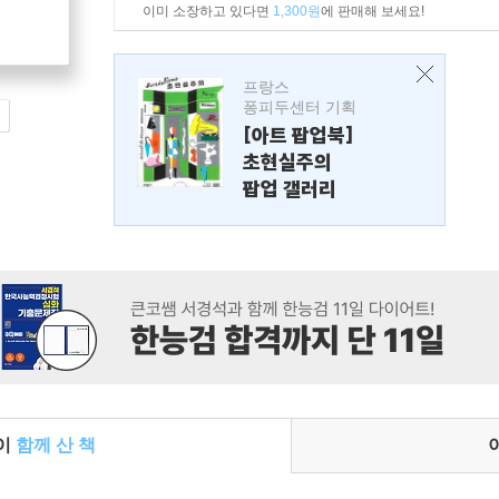
이미 소장하고 있다면
1,300원
에 판매해 보세요!
프랑스
퐁피두센터 기획
[아트 팝업북]
초현실주의
팝업 갤러리
들이
함께 산 책