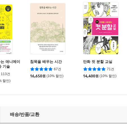
하는 애니메이
침묵을 배우는 시간
만화 컷 분할 교실
화 기술
67건
71건
113건
16,650
원
(10% 할인)
14,400
원
(10% 할인)
% 할인)
배송/반품/교환