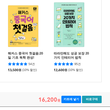
해커스 중국어 첫걸음:20
따라만해도 성공 보장 20
일 기초 독학 완성!
가지 인테리어 법칙
54건
95건
13,500
원
(10% 할인)
12,600
원
(10% 할인)
16,200
카트에 넣기
바로구매
원