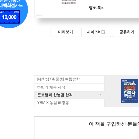
미리보기
사이즈비교
공유하기
[대학생X취준생] 여름방학
하반기 채용 시작
큰코쌤과 한능검 합격
YBM X 농심 배홍동
이 책을 구입하신 분