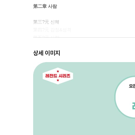
第二章 사람
第三?元 신체
第四?元 감정&성격
第五?元 사랑
第六?元 가족
상세 이미지
??
第三章 자연
第七?元 시간&날짜
第八?元 날씨&계절
第九?元 동물&식물
??
第四章 일상생활