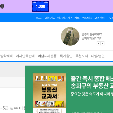
로그인
회원가입
마이페이지
카트
주문/배송
고객센터
Gl
름방학혜택
예사단독판매
이달의사은품
특가할인
추천도서
대량/법인
2~5급 필수 어휘 3600, 생활 밀착형 주제, 중국 문화 정보 수