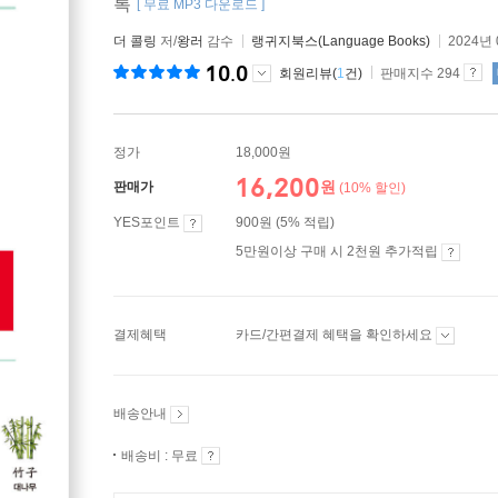
록
[ 무료 MP3 다운로드 ]
더 콜링
저/
왕러
감수
랭귀지북스(Language Books)
2024년
10.0
회원리뷰(
1
건)
판매지수 294
정가
18,000원
16,200
원
판매가
(10% 할인)
YES포인트
900원 (5% 적립)
5만원이상 구매 시 2천원 추가적립
결제혜택
카드/간편결제 혜택을 확인하세요
배송안내
배송비 : 무료