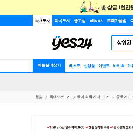
국내도서
외국도서
중고샵
eBook
크레마클럽
C
빠른분야찾기
베스트
신상품
이벤트
바이백
매
웰컴
국내도서
국어 외국어 사...
중국어