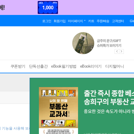
로그인
회원가입
마이페이지
카트
주문/배송
고객센터
Gl
쿠폰받기
단독선출간
eBook필기방법
eBook리더기
디지털머니
기 기능을 사용해 보세요! ]