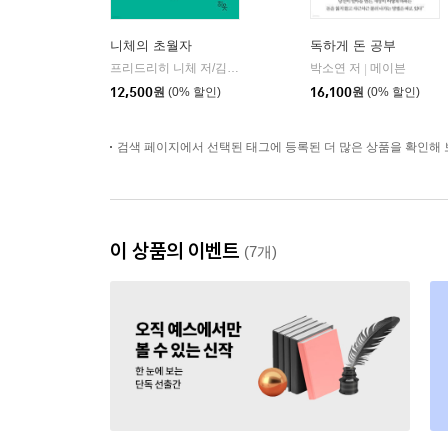
니체의 초월자
독하게 돈 공부
프리드리히 니체 저/김철 편역
히읏
박소연 저
메이븐
|
|
12,500
원
(0% 할인)
16,100
원
(0% 할인)
검색 페이지에서 선택된 태그에 등록된 더 많은 상품을 확인해 
이 상품의 이벤트
(7개)