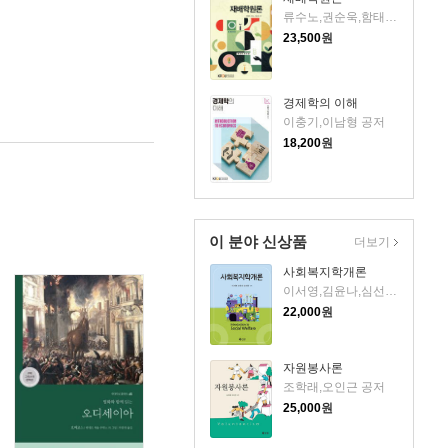
류수노,권순욱,함태호 공저
23,500
원
경제학의 이해
이충기,이남형 공저
18,200
원
이 분야 신상품
더보기
사회복지학개론
이서영,김윤나,심선경 저
22,000
원
자원봉사론
조학래,오인근 공저
25,000
원