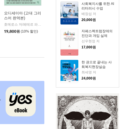
사회복지사를 위한 AI
리터러시 수업
오디세이아 (고대 그리
배장섭 저
스어 완역본)
k)
20,000
원
호메로스 저/페테르 파울 루벤스 그림/박문재 역
현대지성
|
자폐스펙트럼장애의
19,800
원
(10% 할인)
진단과 개입 실제
선우현정 저
17,000
원
한 권으로 끝내는 사
회복지현장실습
최세영 저
24,000
원