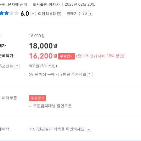
옥귀
,
문지혜
공저
도서출판 창지사
2023년 02월 20일
6.0
회원리뷰(
2
건)
판매지수 36
가
18,000원
18,000
원
매가
16,200
원
폰혜택가
(종이책 정가 대비 19% 할인)
쿠폰받기
ES포인트
900원 (5% 적립)
5만원이상 구매 시 2천원 추가적립
가혜택쿠폰
쿠폰받기
주문금액대별 할인쿠폰
제혜택
카드/간편결제 혜택을 확인하세요