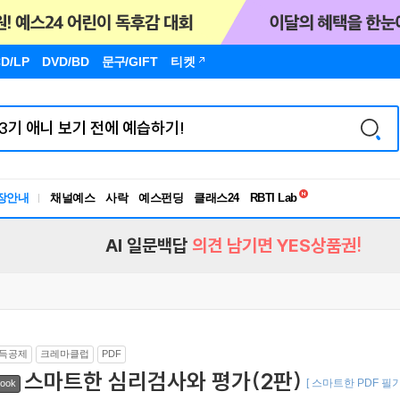
D/LP
DVD/BD
문구
/GIFT
티켓
독서유형검사
RBTI Lab
장안내
채널예스
사락
예스펀딩
클래스24
독서유형검사
AI 일문백답
의견 남기면 YES상품권!
득공제
크레마클럽
PDF
스마트한 심리검사와 평가(2판)
[ 스마트한 PDF 필
ook