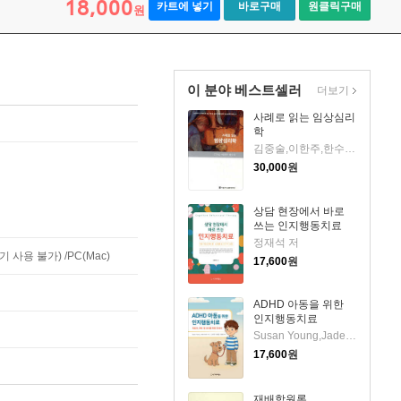
18,000
카트에 넣기
바로구매
원클릭구매
원
이 분야 베스트셀러
더보기
사례로 읽는 임상심리
학
김중술,이한주,한수정 공저
30,000
원
상담 현장에서 바로
쓰는 인지행동치료
정재석 저
사용 불가) /PC(Mac)
17,600
원
ADHD 아동을 위한
인지행동치료
Susan Young,Jade Smith 저/권윤정,정재은,김지연 역
17,600
원
재배학원론