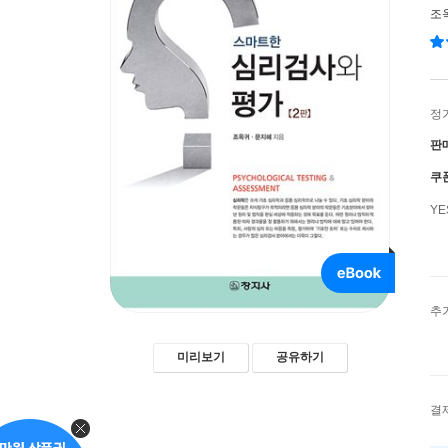
조
정
판
쿠
Y
추
미리보기
공유하기
결