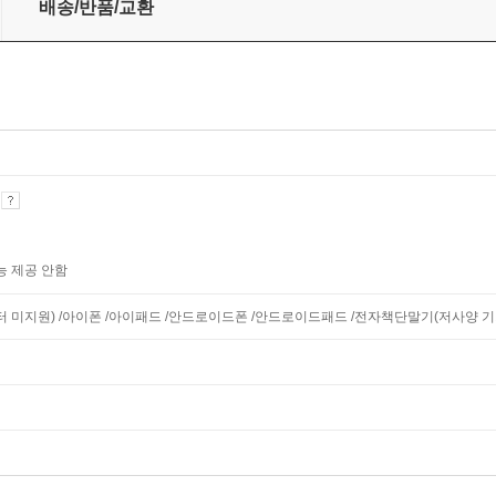
배송/반품/교환
기
능 제공 안함
니터 미지원) /아이폰 /아이패드 /안드로이드폰 /안드로이드패드 /전자책단말기(저사양 기기 