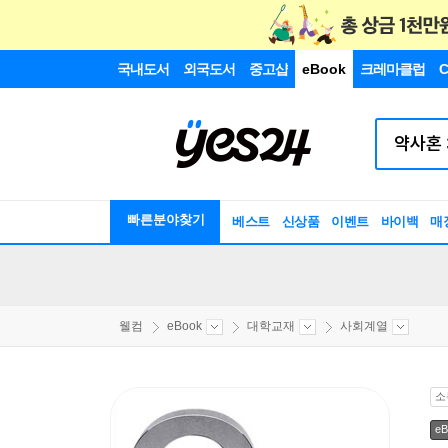
국내도서
외국도서
중고샵
eBook
크레마클럽
C
빠른분야찾기
베스트
신상품
이벤트
바이백
매
웰컴
eBook
대학교재
사회계열
소
eB