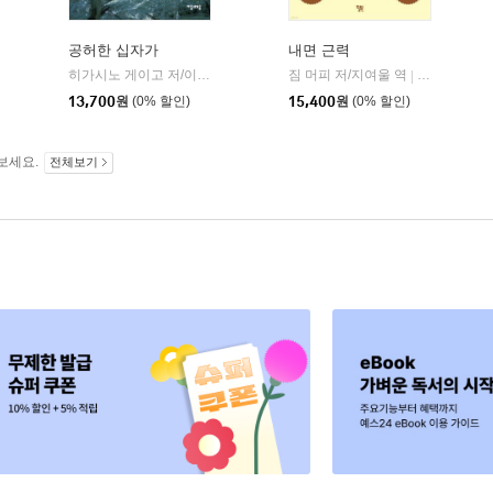
공허한 십자가
내면 근력
히가시노 게이고 저/이선희 역
자음과모음
짐 머피 저/지여울 역
윌북(willboo
|
|
13,700
원
(0% 할인)
15,400
원
(0% 할인)
보세요.
전체보기