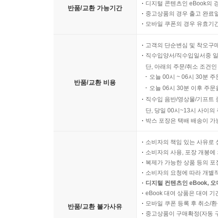
디지털 콘텐츠인 eBook의 
반품/교환 가능기간
중고상품의 경우 출고 완료일
모바일 쿠폰의 경우 유효기간(
고객의 단순변심 및 착오구
직수입양서/직수입일서중 일
단, 아래의 주문/취소 조건인
오늘 00시 ~ 06시 30분 
반품/교환 비용
오늘 06시 30분 이후 주문
직수입 음반/영상물/기프트 
단, 당일 00시~13시 사이
박스 포장은 택배 배송이 가
소비자의 책임 있는 사유로 
소비자의 사용, 포장 개봉에 
복제가 가능한 상품 등의 포장을 
소비자의 요청에 따라 개별
디지털 컨텐츠인 eBook, 
eBook 대여 상품은 대여 기
모바일 쿠폰 등록 후 취소/환
반품/교환 불가사유
중고상품이 구매확정(자동 