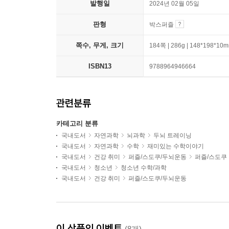
발행일
2024년 02월 05일
판형
박스퍼즐
쪽수, 무게, 크기
184쪽 | 286g | 148*198*10
ISBN13
9788964946664
관련분류
카테고리 분류
국내도서
자연과학
뇌과학
두뇌 트레이닝
국내도서
자연과학
수학
재미있는 수학이야기
국내도서
건강 취미
퍼즐/스도쿠/두뇌운동
퍼즐/스도쿠
국내도서
청소년
청소년 수학/과학
국내도서
건강 취미
퍼즐/스도쿠/두뇌운동
이 상품의 이벤트
(8개)