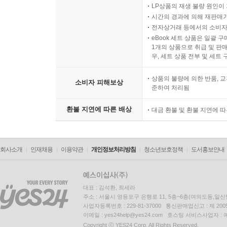
LP상품의 재생 불량 원인이 기
시간의 경과에 의해 재판매가
전자상거래 등에서의 소비자
eBook 세트 상품은 일괄 
1개의 상품으로 취급 및 판매
우, 세트 상품 전부 및 세트
상품의 불량에 의한 반품, 교
소비자 피해보상
준하여 처리됨
환불 지연에 따른 배상
대금 환불 및 환불 지연에 
회사소개
인재채용
이용약관
개인정보처리방침
청소년보호정책
도서홍보안내
대표 : 김석환, 최세라
주소 : 서울시 영등포구 은행로 11, 5층~6층(여의도동,일신
사업자등록번호 : 229-81-37000 통신판매업신고 : 제 200
이메일 : yes24help@yes24.com 호스팅 서비스사업자 :
Copyright ⓒ YES24 Corp. All Rights Reserved.