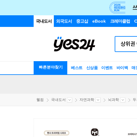
국내도서
외국도서
중고샵
eBook
크레마클럽
C
빠른분야찾기
베스트
신상품
이벤트
바이백
매
웰컴
국내도서
자연과학
뇌과학
두