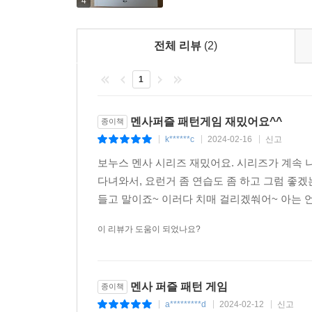
4
취미 모임, 각종 강의와 세미나, 여행객을 위한 세계적
전체 리뷰
(2)
1
멘사퍼즐 패턴게임 재밌어요^^
종이책
k******c
2024-02-16
신고
|
|
|
보누스 멘사 시리즈 재밌어요. 시리즈가 계속
다녀와서, 요런거 좀 연습도 좀 하고 그럼 좋겠
들고 말이죠~ 이러다 치매 걸리겠쒀어~ 아는 언
이 리뷰가 도움이 되었나요?
멘사 퍼즐 패턴 게임
종이책
a*********d
2024-02-12
신고
|
|
|