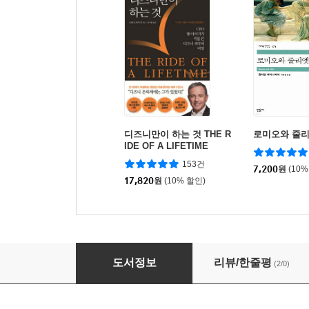
디즈니만이 하는 것 THE R
로미오와 줄
IDE OF A LIFETIME
153건
7,200
원
(10%
17,820
원
(10% 할인)
멘사퍼즐 패턴게임
도서정보
리뷰/한줄평
(2/0)