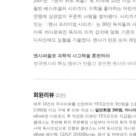
2007년 《멘사 위트 퍼즐》로 시작해 12년 이상
팔린 베스트셀러 시리즈다. 수학을 좋아하는 어린이
연령에 상관없이 꾸준히 사랑을 받아왔다. 시리즈가
잇는 〈멘사 프리미엄 시리즈〉는 30만 독자들의 
더욱 까다로워진 독자의 미적 감각에 맞춰 기존의 
디자인에도 심혈을 기울였다. 멘사가 만든 숫자 게임
멘사퍼즐로 과학적 사고력을 훈련하라
영국멘사의 핵심 멤버가 만들고 공인한 멘사의 바
패턴(pattern)은 물체의 형태나 사건이 되풀이되
우리의 뇌는 매일 보는 물체를 인식하고 반복되는
회원리뷰
저장한다. 이러한 우리 뇌의 작동 방식을 패턴 인식
(2건)
인공지능(AI)의 한 분야’로 자리잡고 있다. 두뇌
매주 10건의 우수리뷰를 선정하여 YES포인트 3만원을 드
3,000원 이상 구매 후 리뷰 작성 시
일반회원 300원, 마니아
푸는 과정에서 숨어 있는 패턴을 찾아내고 그것
eBook은 다운로드 후 작성한 리뷰만 YES포인트 지급됩니
창의력과 상상력, 논리적 사고력, 수학적 사고
클래스는 첫번째 회차 주문확정 시점부터 마지막 회차 주문
것이다. 문제 해결의 시작은 접근 방법을 찾아내는
사락 독서모임으로 진행된 클래스는 사락 독서모임 게시판
패턴 사이의 효율적인 해법을 찾아낸다면 성공은 보
eBook 페이백, CD/LP, DVD/Blu-ray, 패션 및 판매금