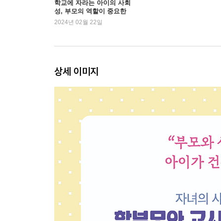
학교에 자라는 아이의 사회
성, 부모의 역할이 중요한
대처법 1: 친구 사귀기 어려워할 때 111
이유
2024년 02월 22일
대처법 2: 반 친구에게 괴롭힘 당하는 것 같을 때 11
대처법 3: 단짝 친구가 없다고 느낄 때 123
대처법 4: 다른 친구를 괴롭혔을 때 129
대처법 5: 같은 반 친구가 소외되고 있다는 것을 알았
상세 이미지
대처법 6: 고자질을 자꾸 해서 미움받을 때 139
대처법 7: 친구들의 요구를 거절하지 못하고 끌려다닐
대처법 8: 학교 가기 싫다고 등교 거부를 할 때 151
대처법 9: 전문가 상담이나 검사를 권유 받았을 때 1
대처법 10: 담임 선생님이 전화를 너무 자주 할 때 1
대처법 11: 담임 선생님이 내 아이에게 무관심하다고 
에필로그: 모든 문제의 해결은 기본에서 시작됩니다 
Q&A 초등 학부모가 가장 궁금해하는 20가지 176