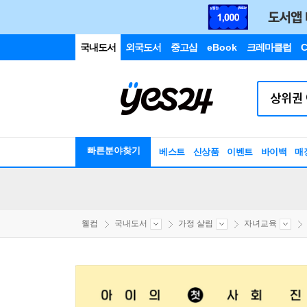
국내도서
외국도서
중고샵
eBook
크레마클럽
C
빠른분야찾기
베스트
신상품
이벤트
바이백
매
웰컴
국내도서
가정 살림
자녀교육