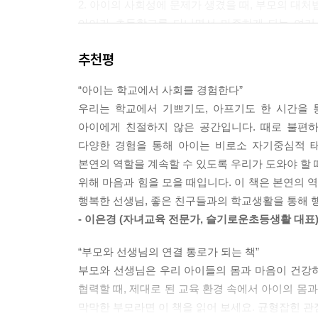
2. 아이의 사회성에 문제가 생겼을 때, 부모의 대처
--- p.147
아이가 초등학교를 다니면서 마주하게 되는 여러 
선생님에게 어떻게 도움을 청하는 것이 좋은 지에 
부모가 이렇게 해 보세요
추천평
실제 사용할 수 있는 대화를 제시한다.
아이가 등교를 거부할 때 가장 중요한 것은 부모가
황은 파악하지도 않고 그저 학교는 가야 하는 곳이
“아이는 학교에서 사회를 경험한다”
3. 실질적으로 초등 학부모들이 가장 궁금해하는 2
고 아이는 누구의 도움도 받을 수 없습니다. 등교
우리는 학교에서 기쁘기도, 아프기도 한 시간을 
Q&A 코너에서는 두 저자가 부모 대상의 강연, 상담
잘 파악해야 합니다. 하지만 반대로 아이의 거부에
아이에게 친절하지 않은 공간입니다. 때로 불편하
한 것들을 따로 모아, 이 문제들을 해결하기 위한 
는 것이 중요합니다. 아이의 신체가 피곤하지 않은
다양한 경험을 통해 아이는 비로소 자기중심적 
기면 학교에 가는 것이 더 부담되고 싫을 수 있기 
본연의 역할을 계속할 수 있도록 우리가 도와야 할 
--- p.152,153
위해 마음과 힘을 모을 때입니다. 이 책은 본연의
행복한 선생님, 좋은 친구들과의 학교생활을 통해 
여러 가지 또래 관계나 학교생활에서 발생하는 문
- 이은경 (자녀교육 전문가, 슬기로운초등생활 대표
다. 부모가 미처 알 수 없고 세세하게 파악하기도 
이 어떤 역할을 하는지, 아이에게 어떤 의미인지 
“부모와 선생님의 연결 통로가 되는 책”
수 있는 문제도 더욱 어렵게 만들거나 아이의 학교생
부모와 선생님은 우리 아이들의 몸과 마음이 건강
는 역할은 분명하게 구분됩니다. 아이에게는 선생님
협력할 때, 제대로 된 교육 환경 속에서 아이의 몸
--- p.174
막막한 부모라면 이 책을 읽어 보세요. 균형잡힌 관