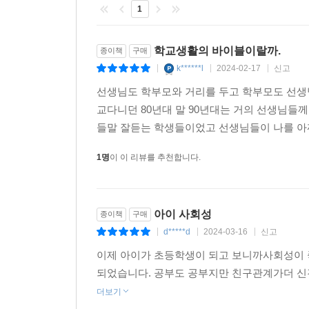
1
학교생활의 바이블이랄까.
종이책
구매
k******l
2024-02-17
신고
|
|
|
선생님도 학부모와 거리를 두고 학부모도 선생님
교다니던 80년대 말 90년대는 거의 선생님들
들말 잘듣는 학생들이었고 선생님들이 나를 아껴
1명
이 이 리뷰를 추천합니다.
아이 사회성
종이책
구매
d*****d
2024-03-16
신고
|
|
|
이제 아이가 초등학생이 되고 보니까사회성이 
되었습니다. 공부도 공부지만 친구관계가더 신
더보기