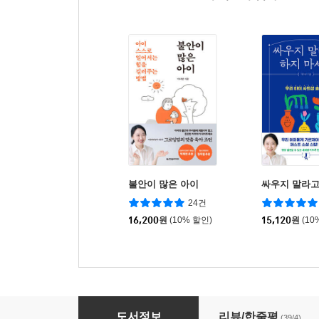
불안이 많은 아이
싸우지 말라고
24건
16,200
원
(10% 할인)
15,120
원
(10
초등 저학년 아이의 사회성이 자라납니다
도서정보
리뷰/한줄평
(39/4)