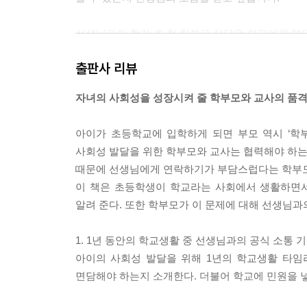
선생님과의 학기 초 첫 학부모 상담은 부모에게 부
도 있지만 막상 일대일로 마주하면 어떤 이야기를 
출판사 리뷰
되는 것은 아닐지 괜한 긴장도 되고 부모가 성적표를
화 통화로 대신하는 경우가 있습니다.
자녀의 사회성을 성장시켜 줄 학부모와 교사의 품격
하지만 가능하다면 첫 상담만큼은 아이의 학교를 방
아이가 초등학교에 입학하게 되면 부모 역시 ‘학
나고 이야기 나눌 기회가 거의 없기 때문이지요. 
사회성 발달을 위한 학부모와 교사는 협력해야 하는 
어렵다면 사전에 시간을 협의하고 전화 통화를 해서
때문에 선생님에게 연락하기가 부담스럽다는 학부모
--- p.62,63
이 책은 초등학생이 학교라는 사회에서 생활하면서
알려 준다. 또한 학부모가 이 문제에 대해 선생님과
선생님과 이렇게 소통해 보세요
가장 먼저 해야 하는 것은 아이가 학교생활에서 실
1. 1년 동안의 학교생활 중 선생님과의 공식 소통 기
래 관계를 알기보다는, 아이의 이야기나 평소 가정
아이의 사회성 발달을 위해 1년의 학교생활 타임
제로는 부모의 생각보다 잘 조절하며 학교생활을 합
면담해야 하는지 소개한다. 더불어 학교에 민원을 
되는 부분에 대해 학부모 상담 등을 통해 확인해 보
잘못에 대해 고자질하는 것은 아닌가 걱정이 됩니다