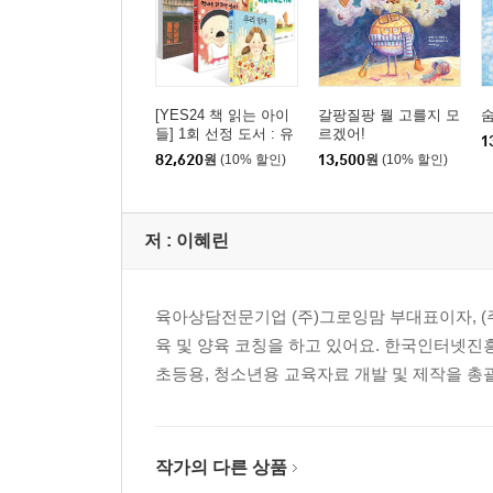
[YES24 책 읽는 아이
갈팡질팡 뭘 고를지 모
들] 1회 선정 도서 : 유
르겠어!
1
아 세트
82,620
원
(10% 할인)
13,500
원
(10% 할인)
저 :
이혜린
육아상담전문기업 (주)그로잉맘 부대표이자, (
육 및 양육 코칭을 하고 있어요. 한국인터넷진
초등용, 청소년용 교육자료 개발 및 제작을 총
작가의 다른 상품