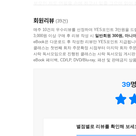
부모인 저도 연필을 손에 쥐고서 밑줄 그으며 읽어 
아이의 초등학교 생활을 앞두고 내향적인 부모님들은
- 이현아 (교사, 좋아서하는그림책연구회 대표)
임에 참석하지 못해 아이가 혹시 어 떠한 기회에서
회원리뷰
(39건)
다. 그래서 아이의 입학을 결정할 때 아이의 학교생
매주 10건의 우수리뷰를 선정하여 YES포인트 3만원을 드
가 어느 정도인지를 함께 고려하는 것이 중요합니다
3,000원 이상 구매 후 리뷰 작성 시
일반회원 300원, 마니아
eBook은 다운로드 후 작성한 리뷰만 YES포인트 지급됩니
려움을 주기 때문입니다. 학 교 특성상 학부모 참
클래스는 첫번째 회차 주문확정 시점부터 마지막 회차 주문
부모의 가치와 성향에 대한 선택이 가장 중요합니다
사락 독서모임으로 진행된 클래스는 사락 독서모임 게시판
eBook 페이백, CD/LP, DVD/Blu-ray, 패션 및 판매금
--- p.184,185
39
명
별점별로 리뷰를 확인해 보세