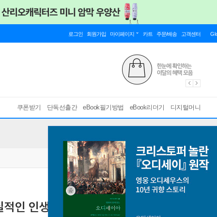
로그인
회원가입
마이페이지
카트
주문/배송
고객센터
Gl
쿠폰받기
단독선출간
eBook필기방법
eBook리더기
디지털머니
실적인 인생 조언
[ EPUB ]