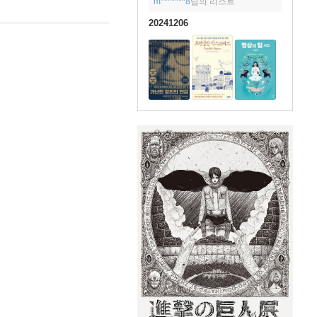
m*******8
님의 리스트
20241206