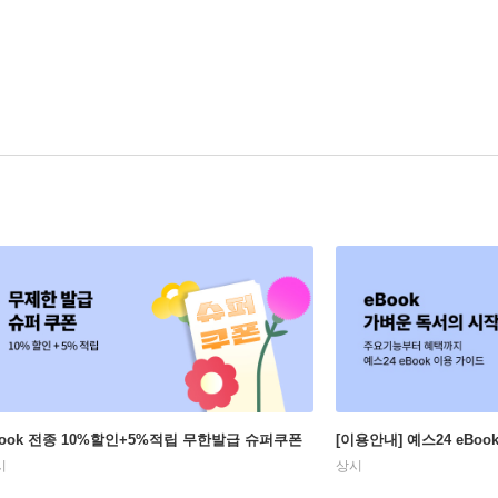
Book 전종 10%할인+5%적립 무한발급 슈퍼쿠폰
[이용안내] 예스24 eBo
시
상시