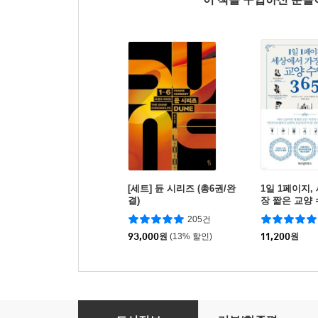
[세트] 듄 시리즈 (총6권/완
1일 1페이지,
결)
장 짧은 교양 
205건
93,000
원
(13% 할인)
11,200
원
위대한 사상가 케빈 켈리의 현실적인 인생 조언