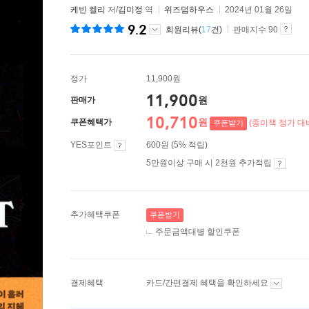
케빈 켈리
저/
김미정
역
위즈덤하우스
2024년 01월 26일
9.2
회원리뷰(
17
건)
판매지수 90
정가
11,900원
11,900
원
판매가
10,710
원
쿠폰혜택가
(종이책 정가 대비
쿠폰받기
YES포인트
600원 (5% 적립)
5만원이상 구매 시 2천원 추가적립
추가혜택쿠폰
쿠폰받기
주문금액대별 할인쿠폰
결제혜택
카드/간편결제 혜택을 확인하세요