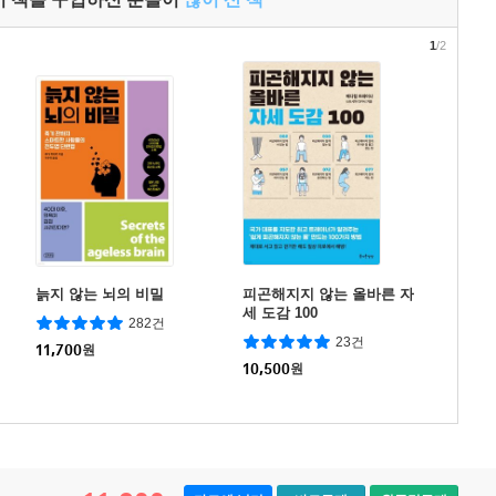
1
/2
늙지 않는 뇌의 비밀
피곤해지지 않는 올바른 자
세 도감 100
282건
23건
11,700
원
10,500
원