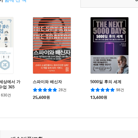
 세상에서 가
스파이와 배신자
5000일 후의 세계
수업 365
28건
98건
630건
25,600
원
13,600
원