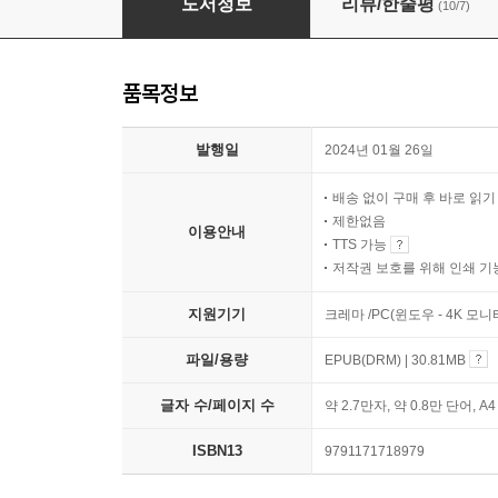
도서정보
리뷰/한줄평
(10/7)
품목정보
발행일
2024년 01월 26일
배송 없이 구매 후 바로 읽
제한없음
이용안내
TTS 가능
저작권 보호를 위해 인쇄 기
지원기기
크레마 /PC(윈도우 - 4K 모
파일/용량
EPUB(DRM) | 30.81MB
글자 수/페이지 수
약 2.7만자, 약 0.8만 단어, A
ISBN13
9791171718979