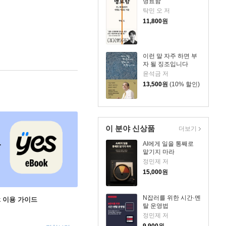
명료함
탁민 오 저
11,800
원
이런 말 자주 하면 부
자 될 징조입니다
윤석금 저
13,500
원
(10% 할인)
이 분야 신상품
더보기
AI에게 일을 통째로
맡기지 마라
정민제 저
15,000
원
N잡러를 위한 시간·멘
ok 이용 가이드
탈 운영법
정민제 저