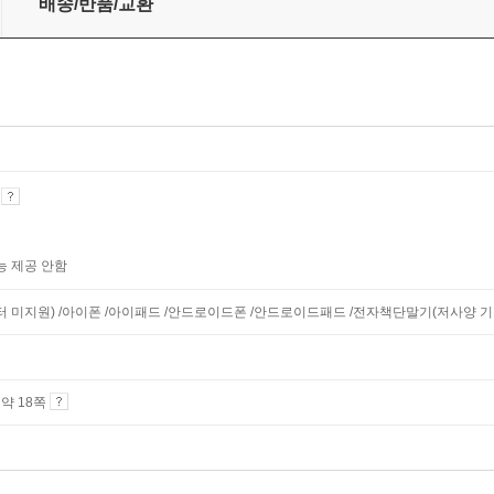
배송/반품/교환
기
능 제공 안함
니터 미지원) /아이폰 /아이패드 /안드로이드폰 /안드로이드패드 /전자책단말기(저사양 기기 
4 약 18쪽