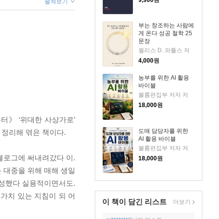
9,900
원
펼쳐보기
부는 창조하는 사람에
게 온다 성공 철학 25
문장
월리스 D. 와틀스 저
4,000
원
농부를 위한 AI 활용
바이블
볼륨편집부 저자 저
18,000
원
부터》 ‘위대한 사상가로’
도매 담당자를 위한
 정리해 엮은 책이다.
AI 활용 바이블
볼륨편집부 저자 저
 블로그에 써내려갔다 이.
18,000
원
 대중을 위해 매해 생일
을 완성했다 실용적이면서도.
 가치 있는 지침이 되 어
이 책이 담긴
리스트
더보기