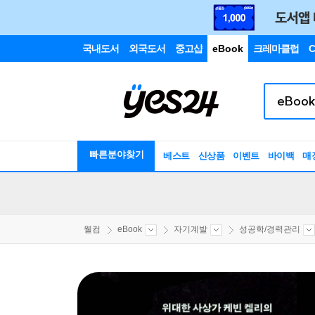
국내도서
외국도서
중고샵
eBook
크레마클럽
C
빠른분야찾기
베스트
신상품
이벤트
바이백
매
웰컴
eBook
자기계발
성공학/경력관리