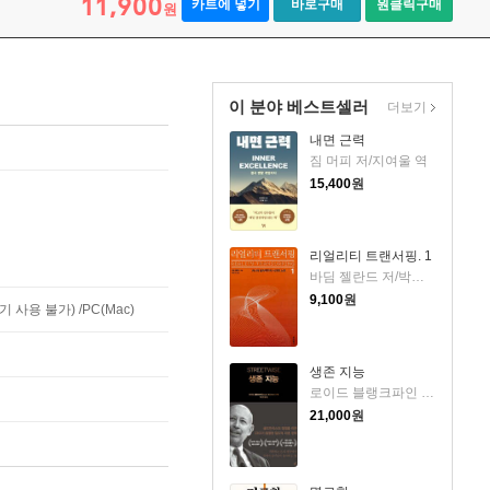
11,900
카트에 넣기
바로구매
원클릭구매
원
이 분야 베스트셀러
더보기
내면 근력
짐 머피 저/지여울 역
15,400
원
리얼리티 트랜서핑. 1
바딤 젤란드 저/박인수 역
9,100
원
사용 불가) /PC(Mac)
생존 지능
로이드 블랭크파인 저/박선영 역
21,000
원