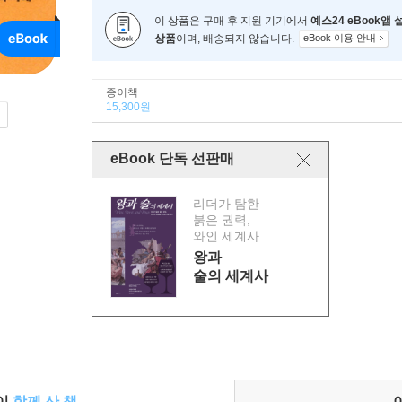
이 상품은 구매 후 지원 기기에서
예스24 eBook앱
상품
이며, 배송되지 않습니다.
eBook 이용 안내
종이책
15,300원
eBook 단독 선판매
리더가 탐한
붉은 권력,
와인 세계사
왕과
술의 세계사
들이
함께 산 책