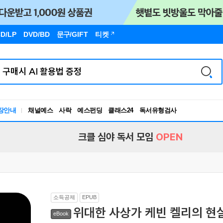
D/LP
DVD/BD
문구
/GIFT
티켓
장안내
채널예스
사락
예스펀딩
클래스24
독서유형검사
RBTI Lab
독서유형검사
크클 심야 독서 모임
OPEN
소득공제
EPUB
위대한 사상가 케빈 켈리의 현
eBook