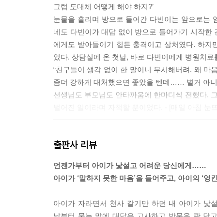
그럼 도대체 어떻게 해야 하지?’
눈물을 흘리며 방으로 들어간 다빈이는 앞으로는 
네도 다빈이가 대답 없이 방으로 들어가기 시작한 건
에게도 받아들이기 힘든 충격이고 상처였다. 하지
었다. 상담실에 온 첫날, 바로 다빈이에게 병원치
“친구들이 생각 없이 한 말이니 무시해버려. 왜 마음
좀더 강하게 대처했으면 좋았을 텐데…… 별거 아니야
선생님도 부모님도 안타까움에 한마디씩 전했다. 
벌어진 일이라며 자책할 뿐이었다. - [매일 아침 눈
“지금 아빠에 대해서는 별로 할말 없어요. 그냥 짜증
출판사 리뷰
“지금 아빠?”
“공부 귀신 들린 아빠요.”
언젠가부터 아이가 낯설고 어려운 당신에게……
“예전의 아빠가 그립다는 말로 들리는데, 맞아?”
아이가 ‘말하지 못한 마음’을 들어주고, 아이의 ‘엉
윤식이는 한동안 말이 없었다. 게임에 중독된 아이
힘들어하는 부모들이 많다. 하지만 아이는 기다리고
아이가 자라면서 천사 같기만 하던 내 아이가 낯
속 세상에 갇힌 자신을 현실세계로 이끌어주길, 표
날부터 묻는 말에 대답은 고사하고 방문을 쾅 닫고 