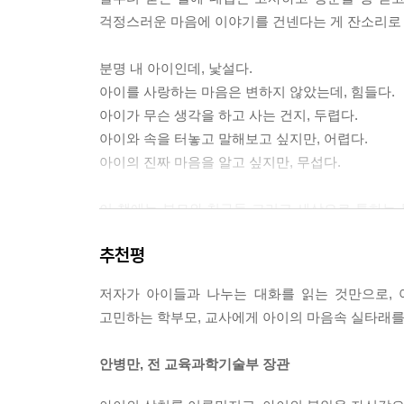
으면서도, 그런 못난 자신을 잊기 위해 또다시 게임
걱정스러운 마음에 이야기를 건넨다는 게 잔소리로 
아이가 갑자기 잠만 자거나 게임만 한다면 생각하고
에는 관심이 없고 무조건 명령에 따르라는 아버지
분명 내 아이인데, 낯설다.
기대를 채워줄 수 없다는 절망감이 자신을 더욱 비
아이를 사랑하는 마음은 변하지 않았는데, 힘들다.
-[아빠는 제가 쪽팔리대요] 중에서
아이가 무슨 생각을 하고 사는 건지, 두렵다.
아이와 속을 터놓고 말해보고 싶지만, 어렵다.
그러나 어른들에게는 아직도 해야 할 일이 남아 있
아이의 진짜 마음을 알고 싶지만, 무섭다.
수학여행에 동행했던 선생님도, 집에 있어 함께할
힘든 상황이 생기면 언제나 어른들, 특히 보호자가
이 책에는 부모와 친구들 그리고 세상으로 통하는 
다. 그리고 더이상 아무도 믿으려 하지 않는다. 
아이들 때문에 고민하는 학부모, 교사에게 아이의 
는 일종의 통과의례가 필요했다. -[그냥 이불 덮어
추천평
년간 특수교사와 심리상담가 등으로 일해온 저자
‘아이가 말하지 못한 마음’을 들어주고, ‘아이의 엉
어른들 중에는 자존심을 중요시해 목숨보다 더 귀
저자가 아이들과 나누는 대화를 읽는 것만으로, 
우가 많다. 아직 인격이 완전하게 형성되지 않은 아
고민하는 학부모, 교사에게 아이의 마음속 실타래를
다.
나는 내 아이를 제대로 알고 있는 걸까?
혜나는 자신의 치부를 아무렇지 않게 친구들 앞에서
안병만, 전 교육과학기술부 장관
상담실에서 만난 아픈 십대와 부모 이야기
다. 그 때문에 여러 문제를 일으켰다. 혜나 본인이