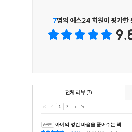
최원현, 한국전문상담교사협회 회장
무심코 던진 언행이 내 아이에게 얼마나 상처를 
7
명의 예스24 회원이 평가한
계획하는 데 큰 도움을 받았다.
9.
해피규니, 4세와 6세 아이를 둔 엄마
직접 상담을 받는 듯한 느낌이 들었다. 어떤 철학을
지니, 13세와 16세 아이를 둔 엄마
아이와의 관계에서 길을 잃은 부모들을 위한 등대 같
알려주는 책이다.
전체 리뷰
(7)
행복천사, 5세와 9세 아이를 둔 엄마
1
2
아이의 엉킨 마음을 풀어주는 책
종이책