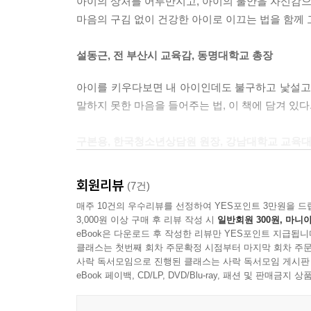
하고 날카로운 시기의 아이들에게 자존심은 한번 손
아이의 상처를 어루만지고, 아이의 불안을 자신감으로
아무도 자기 마음을 몰라준다는 생각에 자해를 택한
마음의 구김 없이 건강한 아이로 이끄는 법을 함께
잃어버린 초등학생, 스트레스를 분출하지 못해 친
--- 본문 중에서
있는 아이들이 아니었다. 우리 주변 어디서나 흔히 
설동근, 전 부산시 교육감, 동명대학교 총장
더 많이 아파했을 뿐이다.
책은 저자가 이 아이들을 상담하며 그들이 숨을 
아이를 키우다보면 내 아이인데도 불구하고 낯설고 
상담실에서 나누는 대화는 그 자체로, 어떻게 아
말하지 못한 마음을 들어주는 법, 이 책에 담겨 있다
부모는 아이의 상처에 공감할 수 있었고, 제자에게 
힘들고 지친 내 아이를 어떻게 어루만져줄 것인지에 
구본용, 한국청소년상담원 원장, 강남대학교 교육
학급당 학생 수는 줄었지만 ‘위기 아이들’은 오
회원리뷰
(7건)
아이들이 많다. ‘위기 아이들’의 특성과 내면을 쉽게
매주 10건의 우수리뷰를 선정하여 YES포인트 3만원을 드
3,000원 이상 구매 후 리뷰 작성 시
일반회원 300원, 마니아
박정희, 싱가포르 한국국제학교 교장
eBook은 다운로드 후 작성한 리뷰만 YES포인트 지급됩니
클래스는 첫번째 회차 주문확정 시점부터 마지막 회차 주문
저자가 상담실에서 만난 십대들과 부모들은 지금
사락 독서모임으로 진행된 클래스는 사락 독서모임 게시판
eBook 페이백, CD/LP, DVD/Blu-ray, 패션 및 판매금
어루만져줄 것인지에 대한 친절한 가이드다.