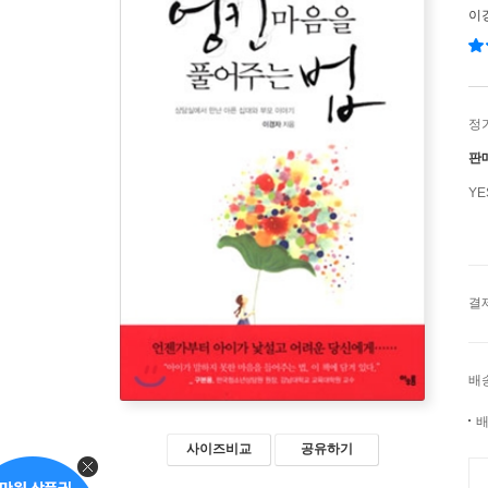
이
정
판
Y
결
배
배
사이즈비교
공유하기