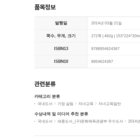
품목정보
발행일
2014년 03월 21일
쪽수, 무게, 크기
272쪽 | 482g | 153*224*20
ISBN13
9788954624367
ISBN10
8954624367
관련분류
카테고리 분류
국내도서
가정 살림
자녀교육
자녀교육일반
수상내역 및 미디어 추천 분류
국내도서
세종도서_(구)문화체육관광부 우수도서
2014