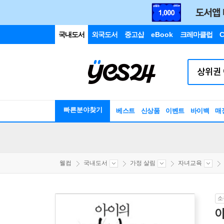
국내도서
외국도서
중고샵
eBook
크레마클럽
C
빠른분야찾기
베스트
신상품
이벤트
바이백
매
웰컴
국내도서
가정 살림
자녀교육
소