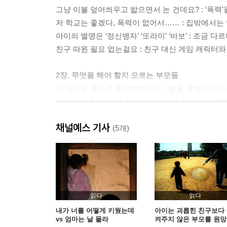
그냥 이불 덮어씌우고 밟으면서 논 건데요? : ‘폭력’
저 학교는 좋겠다, 폭력이 없어서…… : 집밖에서는
아이의 별명은 ‘정신병자’ ‘또라이’ ‘바보’ : 조금
친구 따윈 필요 없는걸요 : 친구 대신 게임 캐릭터
2장. 무엇을 해야 할지 모르는 부모들
내 아이는 무조건 최고여야 해요 : 딸을 통해 대리
너무 잘해주는 게 왜 문제죠? : 아이를 떠받드는 할
사랑받을 행동을 해야 사랑해주는 것 아닌가요 : 관
채널예스 기사
너는 나처럼 살게 하지 않을 거야 : 매일 싸우는 부모
(5개)
아빠는 아빠대로, 엄마는 엄마대로 : 아이 교육을 
3장. 아이의 엉킨 마음을 풀어주는 법
이기는 법만큼 잘 지는 법도 중요하다 : 반칙을 일
“안 돼”가 거짓말을 낳는다 : 아이 스스로 깨닫게 하는
읽다
읽다
크나큰 기대가 아이를 작디작게 만든다 : 위축된 
내가 너를 어떻게 키웠는데
아이는 괴롭힌 친구보다
vs 엄마는 날 몰라
켜주지 않은 부모를 원
짐작하지 말고 질문하자 : 말하지 못한 아이의 마음