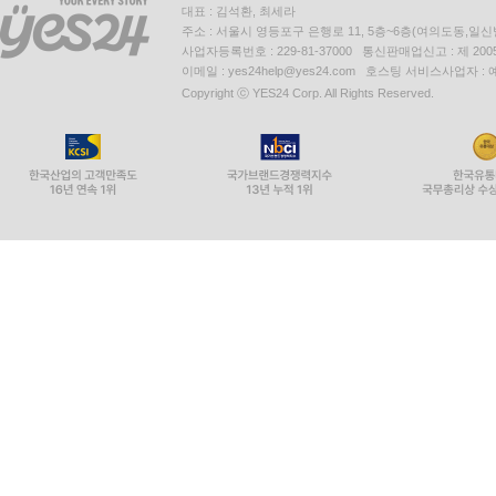
대표 : 김석환, 최세라
주소 : 서울시 영등포구 은행로 11, 5층~6층(여의도동,일신
사업자등록번호 : 229-81-37000 통신판매업신고 : 제 200
이메일 : yes24help@yes24.com 호스팅 서비스사업자 :
Copyright ⓒ YES24 Corp. All Rights Reserved.