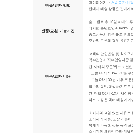
마이페이지 >
반품/교환 신청
반품/교환 방법
판매자 배송 상품은 판매자와
출고 완료 후 10일 이내의 
디지털 콘텐츠인 eBook의 
반품/교환 가능기간
중고상품의 경우 출고 완료일
모바일 쿠폰의 경우 유효기간(
고객의 단순변심 및 착오구
직수입양서/직수입일서중 일
단, 아래의 주문/취소 조건인
오늘 00시 ~ 06시 30분 
반품/교환 비용
오늘 06시 30분 이후 주문
직수입 음반/영상물/기프트 
단, 당일 00시~13시 사이
박스 포장은 택배 배송이 가
소비자의 책임 있는 사유로 
소비자의 사용, 포장 개봉에 
복제가 가능한 상품 등의 포장을 
소비자의 요청에 따라 개별