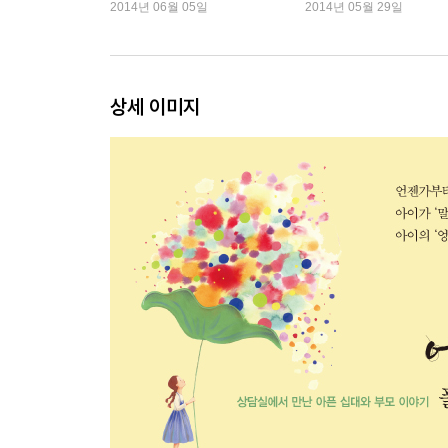
다
2014년 06월 05일
2014년 05월 29일
아이에게도 자존심은 있다 : 어떻게 대해야 할지 
성공감은 자신감으로 이어진다 : 무기력한 아이를 
산만함은 호기심이 많다는 증거다 : 산만한 아이를
“네가 내 아이라서 정말 고맙다”라는 한마디 : 아이
상세 이미지
에필로그. 아이는 기다리고 있다
부록