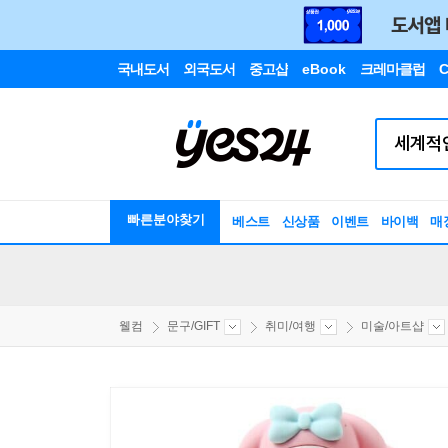
국내도서
외국도서
중고샵
eBook
크레마클럽
C
빠른분야찾기
베스트
신상품
이벤트
바이백
매
웰컴
문구/GIFT
취미/여행
미술/아트샵