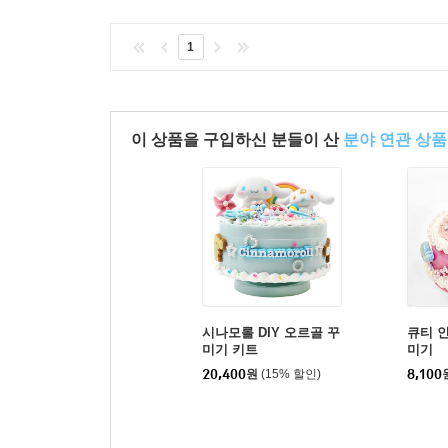
1
이 상품을 구입하신 분들이 산
분야 연관 상품
시나모롤 DIY 오르골 꾸
큐티 
미기 키트
미기
20,400
원
(15% 할인)
8,100