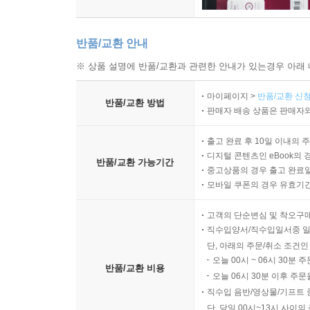
반품/교환 안내
※ 상품 설명에 반품/교환과 관련한 안내가 있는경우 아래 
마이페이지 >
반품/교환 신청
반품/교환 방법
판매자 배송 상품은 판매자와
출고 완료 후 10일 이내의 
디지털 콘텐츠인 eBook의 
반품/교환 가능기간
중고상품의 경우 출고 완료일
모바일 쿠폰의 경우 유효기간(
고객의 단순변심 및 착오구
직수입양서/직수입일서중 일
단, 아래의 주문/취소 조건인
오늘 00시 ~ 06시 30분 
반품/교환 비용
오늘 06시 30분 이후 주문
직수입 음반/영상물/기프트 
단, 당일 00시~13시 사이