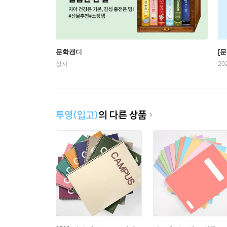
문학캔디
[문
상시
20
투영(입고)
의 다른 상품