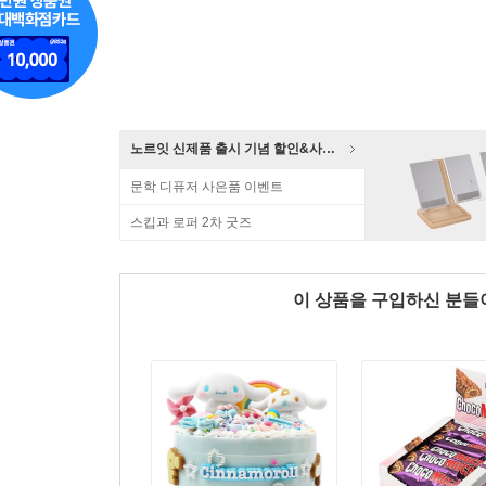
노르잇 신제품 출시 기념 할인&사은품 증정!
문학 디퓨저 사은품 이벤트
스킵과 로퍼 2차 굿즈
이 상품을 구입하신 분