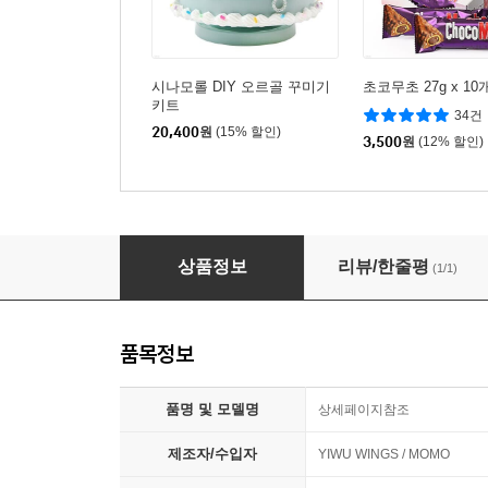
시나모롤 DIY 오르골 꾸미기
초코무초 27g x 10
키트
34건
20,400
원
(15% 할인)
3,500
원
(12% 할인)
마이멜로디 DIY 오르골 꾸미기 키트
상품정보
리뷰/한줄평
(1/1)
품목정보
품명 및 모델명
상세페이지참조
제조자/수입자
YIWU WINGS / MOMO