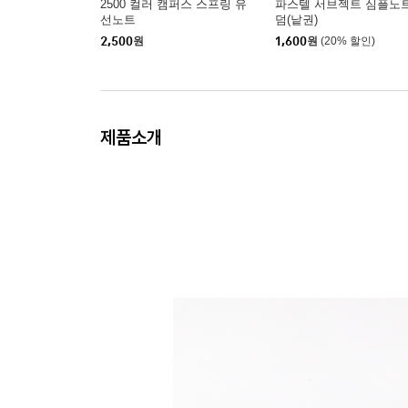
2500 컬러 캠퍼스 스프링 유
파스텔 서브젝트 심플노트
선노트
덤(낱권)
2,500
원
1,600
원
(20% 할인)
제품소개