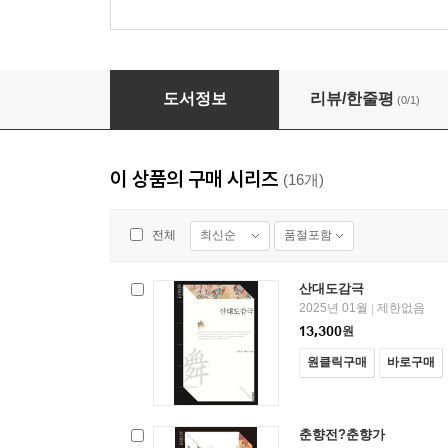
토끼전·장끼전
도서정보
리뷰/한줄평
(0/1)
이 상품의 구매 시리즈
(16개)
최신순
품절포함
전체
산대도감극
2025년 01월
제한없음
|
13,300
원
원클릭구매
바로구매
춘향전?춘향가