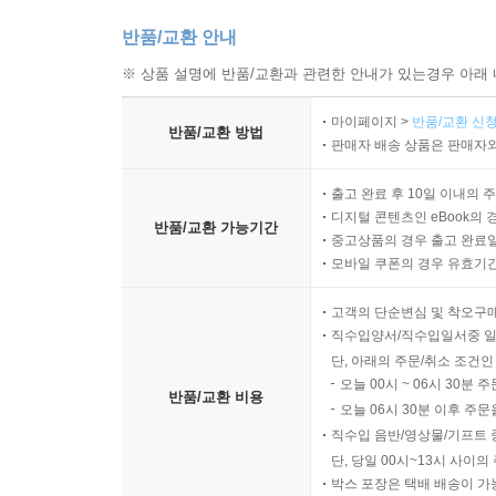
반품/교환 안내
※ 상품 설명에 반품/교환과 관련한 안내가 있는경우 아래 
마이페이지 >
반품/교환 신청
반품/교환 방법
판매자 배송 상품은 판매자와
출고 완료 후 10일 이내의 
디지털 콘텐츠인 eBook의 
반품/교환 가능기간
중고상품의 경우 출고 완료일
모바일 쿠폰의 경우 유효기간(
고객의 단순변심 및 착오구
직수입양서/직수입일서중 일
단, 아래의 주문/취소 조건인
오늘 00시 ~ 06시 30분 
반품/교환 비용
오늘 06시 30분 이후 주문
직수입 음반/영상물/기프트 
단, 당일 00시~13시 사이
박스 포장은 택배 배송이 가