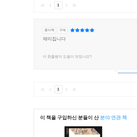
개가를 선택한다는 결말은 결코 허투루 보아 넘길 수
1
조선 후기 유랑민이 겪은 고난과 그로부터 비롯된 비
통해 조선 후기 하층 여성의 전형을 볼 수 있다.
종이책
구매
허위의식을 풍자하고 있음을 발견하게 된다. 이 
재미집니다
않는다. 바로 지금 우리에게도 그런 부조리한 요구
지금 이런 시대야말로 판소리계 우화소설의 두 
부익부빈익빈의 사회현상이 점차 심해지며 재물의
이 한줄평이 도움이 되었나요?
필요한가를 생동하게 보여주기 때문이다. 고전소설
-머리말에서
************
1
이 책을 구입하신 분들이 산
분야 연관 책