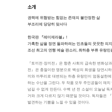
소개
권력에 위협받는 힘없는 존재의 불안정한 삶
부조리에 당당히 맞서다
한국판 『레미제라블』!
가혹한 삶을 정면 돌파하려는 민초들의 꿋꿋한 의
조선 최고의 연행 예술 판소리, 최하층 부류 유랑
『토끼전·장끼전』은 향촌 사회의 급속한 변화상과
전』은 충절이란 명분으로 백성의 희생을 당연시하
끼와 까투리로 대변되는 하층 유랑민이 엄동설한에
하는 수난을 그린다. 두 작품 모두 주인공들이 재치
넘길 수 없게 만든다. 수백 년 전 소설이 오늘날 
거와 크게 다르지 않기 때문일 것이다. 독자들은
발견하는 기쁨을 느낄 수 있을 것이다.