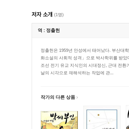
토끼와 별주부 부인의 동침
저자 소개
토끼의 생환과 별주부의 최후
(1명)
장끼전
역 :
정출헌
장끼와 까투리의 고단한 삶
정출헌은 1959년 안성에서 태어났다. 부산대
콩을 둘러싼 장끼 부부의 논란
화소설의 사회적 성격」으로 박사학위를 받았다
콩을 먹으려던 장끼의 죽음
조선 전기 유교 지식인의 시대정신, 근대 전환
과부가 된 까투리의 수난
날의 시각으로 재해석하는 작업에 관...
과부 까투리와 홀아비 장끼의 결합
원본 『토끼전』
원본 『장끼전』
작가의 다른 상품
『토끼전』 해설｜동물우화로 담아낸 봉건국가의 
『장끼전』 해설｜동물우화에 담은 유랑민 부부의 