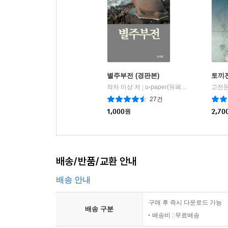
별주부전 (경판본)
토끼전
작자 미상 저
u-paper(유페이퍼)
고전
|
27건
1,000
원
2,70
배송/반품/교환 안내
배송 안내
구매 후 즉시 다운로드 가능
배송 구분
배송비 : 무료배송