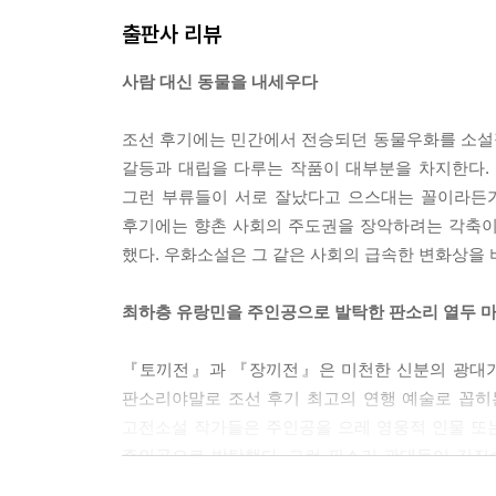
출판사 리뷰
사람 대신 동물을 내세우다
조선 후기에는 민간에서 전승되던 동물우화를 소설
갈등과 대립을 다루는 작품이 대부분을 차지한다.
그런 부류들이 서로 잘났다고 으스대는 꼴이라든가
후기에는 향촌 사회의 주도권을 장악하려는 각축이
했다. 우화소설은 그 같은 사회의 급속한 변화상을
최하층 유랑민을 주인공으로 발탁한 판소리 열두 마
『토끼전』과 『장끼전』은 미천한 신분의 광대가
판소리야말로 조선 후기 최고의 연행 예술로 꼽히는
고전소설 작가들은 주인공을 으레 영웅적 인물 또
주인공으로 발탁했다. 그런 판소리 광대들이 길짐
주변 논밭을 전전하며 곡식 낟알을 주워 허기를 채