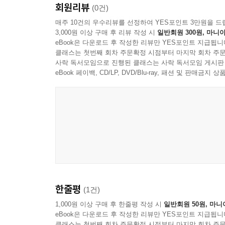
회원리뷰
등에게 쫓기며 살아가던 토끼는 조선 후기 최하층
(0건)
엄혹한 시련을 어떻게 헤쳐나가는지를 우화를 통해
매주 10건의 우수리뷰를 선정하여 YES포인트 3만원을 드
3,000원 이상 구매 후 리뷰 작성 시
일반회원 300원, 마니아
eBook은 다운로드 후 작성한 리뷰만 YES포인트 지급됩니
『토끼전』: 꾀 많은 토끼와 또다른 주인공 자라
클래스는 첫번째 회차 주문확정 시점부터 마지막 회차 주문
사락 독서모임으로 진행된 클래스는 사락 독서모임 게시판
봉건국가의 군주로 상징화된 용왕의 죽을병을 고치
eBook 페이백, CD/LP, DVD/Blu-ray, 패션 및 판매금
평소에는 거들떠보지도 않던 자라에게 위험한 육
살아가던 토끼에게 희생을 강요하는 것은 어처구니
달아나버린 토끼의 엇갈린 행보라는 놀라운 결말
선택을 보여준다.
『토끼전』은 이본의 양상이 흥미롭다. 어떤 작품
자결하자 용왕이 약을 구하지 못하고 죽는가 하면
결말에 차이가 나는 까닭은 『토끼전』이 제기한 문
한줄평
(1건)
것일까.
1,000원 이상 구매 후 한줄평 작성 시
일반회원 50원, 마니
eBook은 다운로드 후 작성한 리뷰만 YES포인트 지급됩니
딜레마에 봉착한 캐릭터는 자라다. 『토끼전』에서
클래스는 첫번째 회차 주문확정 시점부터 마지막 회차 주문