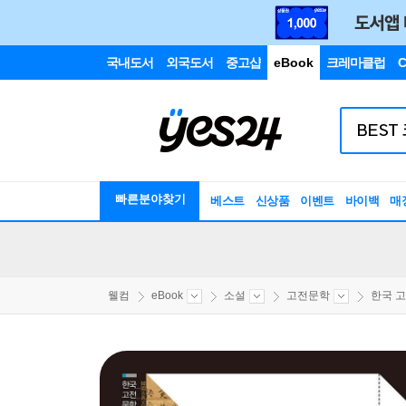
국내도서
외국도서
중고샵
eBook
크레마클럽
C
빠른분야찾기
베스트
신상품
이벤트
바이백
매
웰컴
eBook
소설
고전문학
한국 