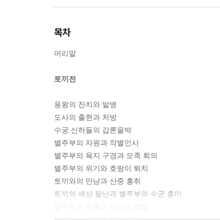
목차
머리말
토끼전
용왕의 잔치와 발병
도사의 출현과 처방
수궁 신하들의 갑론을박
별주부의 자원과 작별인사
별주부의 육지 구경과 모족 회의
별주부의 위기와 호랑이 퇴치
토끼와의 만남과 산중 흥취
토끼의 세상 팔난과 별주부의 수궁 흥미
별주부의 유혹과 토끼의 결심
토끼의 수궁행과 위기 모면