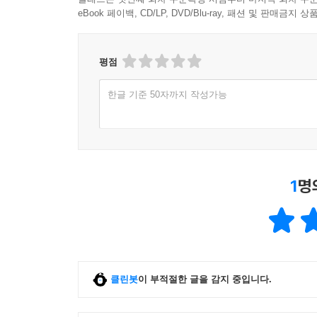
있고, 둘의 이름을 나란히 드러낸 『토별가』 또는
eBook 페이백, CD/LP, DVD/Blu-ray, 패션 및 판매금
깊은 관심을 보였다. 많은 사람은 자라를 조역으
막중하고도 흥미롭다. 토끼와 자라는 온갖 위험을
아니다. 진짜 토끼의 목숨을 노리는 자는 토끼의
평점
지혜를 발휘해 끝내 자유를 찾고, 용왕은 절대 
한글 기준 50자까지 작성가능
아닐까? 그가 직면한 애환이 문제적으로 다가오는
『장끼전』: 다섯 번의 장례식과 이후의 삶
『장끼전』을 읽다보면 안뜻 연애 리얼리티 프로그램
1
명
작품의 현실적인 핵심 사안은 굶주림의 문제다. 콩
키워야 하는 과부 신세로 전락한다. 떠돌이로서 궁
세상에 또다시 혼자 남게 된다. 앞으로 모든 고난
그 시련은 현실화된다.
클린봇
이 부적절한 글을 감지 중입니다.
그러나 까투리의 생명력은 질기다. 다섯번째 남편이
수컷들의 회유와 겁박에 맞서 까투리는 수절과 개