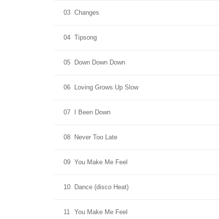
03
Changes
04
Tipsong
05
Down Down Down
06
Loving Grows Up Slow
07
I Been Down
08
Never Too Late
09
You Make Me Feel
10
Dance (disco Heat)
11
You Make Me Feel