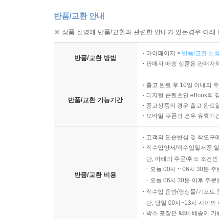
반품/교환 안내
※ 상품 설명에 반품/교환과 관련한 안내가 있는경우 아래 
마이페이지 >
반품/교환 신청
반품/교환 방법
판매자 배송 상품은 판매자와
출고 완료 후 10일 이내의 
디지털 콘텐츠인 eBook의 
반품/교환 가능기간
중고상품의 경우 출고 완료일
모바일 쿠폰의 경우 유효기간(
고객의 단순변심 및 착오구
직수입양서/직수입일서중 일
단, 아래의 주문/취소 조건인
오늘 00시 ~ 06시 30분 
반품/교환 비용
오늘 06시 30분 이후 주문
직수입 음반/영상물/기프트 
단, 당일 00시~13시 사이
박스 포장은 택배 배송이 가