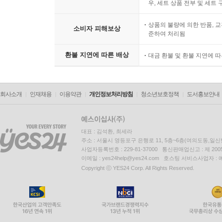
우, 세트 상품 전부 및 세트
상품의 불량에 의한 반품, 교
소비자 피해보상
준하여 처리됨
환불 지연에 따른 배상
대금 환불 및 환불 지연에 
회사소개
인재채용
이용약관
개인정보처리방침
청소년보호정책
도서홍보안내
대표 : 김석환, 최세라
주소 : 서울시 영등포구 은행로 11, 5층~6층(여의도동,일신
사업자등록번호 : 229-81-37000 통신판매업신고 : 제 200
이메일 : yes24help@yes24.com 호스팅 서비스사업자 :
Copyright ⓒ YES24 Corp. All Rights Reserved.