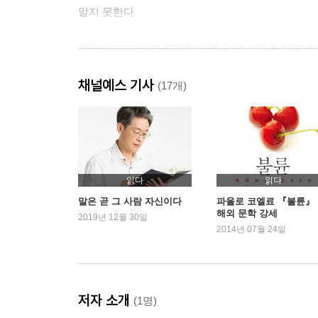
알지 못한다
제3편 지피지기知彼知己, 나를 알고 상대를 알면 백
같은 물음, 다른 대답 | 듣고 싶어 하는 이야기를 
채널예스 기사
귀하게 여기는 것을 주라 | 꼭 필요한 가르침을 담는
(17개)
제4편 언어유희言語遊戱, 유머와 감성으로 통하라
질질 끌지 말고 유머로 끝내라 | 허황된 말에는 더 
제5편 우화우언寓話寓言, 이야기로써 풍자와 교훈
읽다
읽다
권위 있는 자의 힘을 업어라 | 감정이입할 수 있
말은 곧 그 사람 자신이다
파울로 코엘료 『불륜』
해외 문학 강세
호기심을 유발하라
2019년 12월 30일
2014년 07월 24일
제6편 이류이추以類而推, 비유와 인용을 활용한다
만인이 이해하는 언어로 통하라 | 비유로 깨닫게 한
군자의 말을 인용한다 | 세상 모든 것이 스승이다 |
저자 소개
(1명)