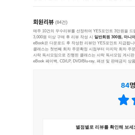
말이 곧 그 사람을 말해준다, 그래서 말에도 공부가
회원리뷰
여기서 우리는 사람의 크기에 따라 말의 크기와 말이
(84건)
이의 말은 그 사람을 닮아 호방하다. 눈앞의 일에 
매주 10건의 우수리뷰를 선정하여 YES포인트 3만원을 드
3,000원 이상 구매 후 리뷰 작성 시
일반회원 300원, 마니아
자신이다’라는 말이 과장이 아니다.
eBook은 다운로드 후 작성한 리뷰만 YES포인트 지급됩니
클래스는 첫번째 회차 주문확정 시점부터 마지막 회차 주문
사락 독서모임으로 진행된 클래스는 사락 독서모임 게시판
인생 살아가는 데 가장 필요한 공부는 무엇일까?
eBook 페이백, CD/LP, DVD/Blu-ray, 패션 및 판매금
직장인이 많이 읽는 자기계발서 가운데 유행을 타지 
84
명
말을 잘하게 되는 경우는 드물다. 왜 그럴까? ‘말은
성품과 가치관, 그리고 본성이 집약되어 나오는 것
읽는 감각도 반드시 필요하다. 그런데 사람들은 말을
누구나 스티브 잡스처럼 임팩트 있는 발표를 하고
소품을 쓴다고 해서 누구나 잡스처럼 말할 수 있게 
많은 사람들이 인용하고 또 책의 제목으로도 곧잘 
별점별로 리뷰를 확인해 보세
서정주의 시 한 구절이다. 단어래봐야 고작 ‘섭섭하다