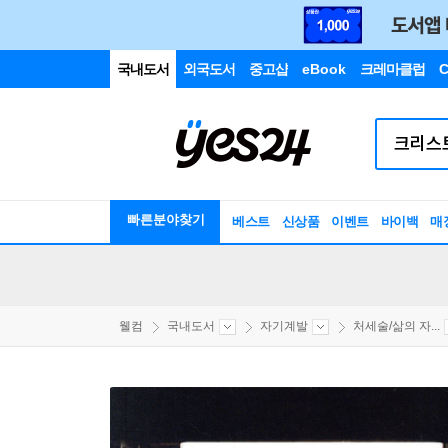
국내도서
외국도서
중고샵
eBook
크레마클럽
C
빠른분야찾기
베스트
신상품
이벤트
바이백
매
웰컴
국내도서
자기계발
처세술/삶의 자...