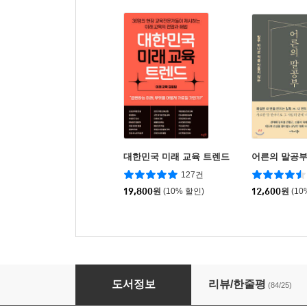
대한민국 미래 교육 트렌드
어른의 말공
127건
19,800
원
(10% 할인)
12,600
원
(10
말공부
도서정보
리뷰/한줄평
(84/25)