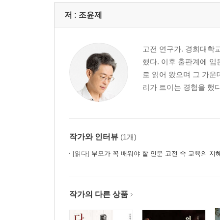
제7편 이심전심以心傳心, 마음으로부터 마음으로 
저 :
조윤제
사사로운 이익보다 마음 한 조각을 얻으라 | 통하는
말이 들리는가 | 가슴을 뒤흔드는 한 수를 던져라 |
고전 연구가. 경희대학
제8편 일침견혈一針見血, 한 방에 핵심을 찔러라
했다. 이후 출판계에 입
사람을 제대로 쓰는 자, 천하를 얻는다 | 큰일을 앞
로 읽어 왔으며 그 가운
잘못이다 | 침묵으로 대답하다 | 군자는 자신이 맡은
리가 트이는 경험을 했다
제9편 선행후언先行後言, 먼저 실천하고 그 다음에
부하를 친구이자 스승으로 모셔라 | 말보다는 쇼를 하
작가와 인터뷰
(1개)
제10편 일언천금一言千金, 사람을 살리는 말, 망하
[읽다]
부모가 꼭 배워야 할 인문 고전 속 교육의 지
같은 말도 다르게 말하라 | 생명을 살리는 한 마디 |
마라 | 망하는 말 두 가지 | 간사한 자의 말을 판
작가의 다른 상품