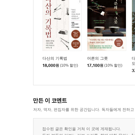
다산의 기록법
어른의 그릇
다
도
18,000
원
(10% 할인)
17,100
원
(10% 할인)
3
만든 이 코멘트
저자, 역자, 편집자를 위한 공간입니다. 독자들에게 전하고
접수된 글은 확인을 거쳐 이 곳에 게재됩니다.