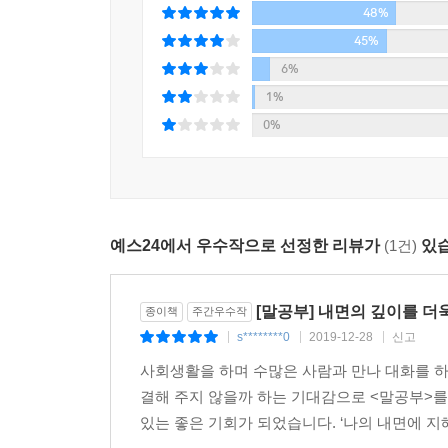
48%
“먼저 실천하고 그 다음에 말하라!”는 짧은 한 마
일치해야 한다는 ‘지행합일(知行合一)’의 차원을 뛰
45%
누구누구의 멋진 말을 흉내 내보려 해도 그 결과
6%
드러나고 만다. 그래서 사람의 마음을 움직이고, 사
1%
말하고 싶어 하는가, 무엇을 생각하고 있는가, 
0%
배려하고, 또 설득하고, 원하는 것을 얻고 싶다면,
말공부를 넘어 사람공부, 인생공부까지 이르다
신간 《2500년 인문고전에서 찾은 말공부》는
예스24에서 우수작으로 선정한 리뷰가
(1건)
있습
사람공부, 더 나아가 인생공부를 함께 시도한다. 
“내면의 힘이 말의 힘이 되고, 내면의 충실함이
인문고전이야말로 말공부의 가장 훌륭한 교재가 될 
[말공부] 내면의 깊이를 더
종이책
주간우수작
s********0
2019-12-28
신고
|
|
|
고전 속 현자와 영웅들의 격이 다른 대화들‥
사회생활을 하며 수많은 사람과 만나 대화를 하
말을 제대로 품격있게 하는 자가 사람의 마음을 읽
결해 주지 않을까 하는 기대감으로 <말공부>를
있는 좋은 기회가 되었습니다. ‘나의 내면에 지
저자는 《논어》를 읽으면서 중요한 사실 하나를 발견