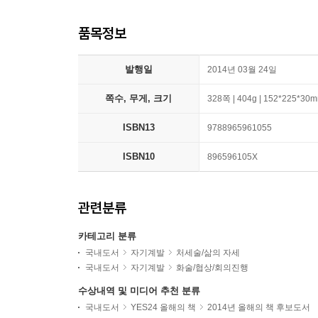
품목정보
발행일
2014년 03월 24일
쪽수, 무게, 크기
328쪽 | 404g | 152*225*30
ISBN13
9788965961055
ISBN10
896596105X
관련분류
카테고리 분류
국내도서
자기계발
처세술/삶의 자세
국내도서
자기계발
화술/협상/회의진행
수상내역 및 미디어 추천 분류
국내도서
YES24 올해의 책
2014년 올해의 책 후보도서