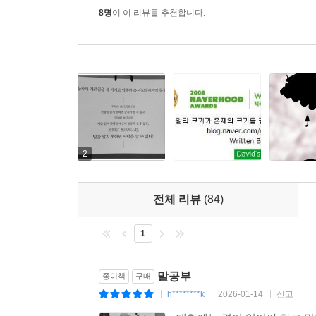
공자가 제자들이나 위정자들을 가르치는 과정이 모
8명
이 이 리뷰를 추천합니다.
녹아 있었기 때문이다. 때론 한심하고 무능했던 제
경지와 위력을 실감하고 배워 볼 수 있다.
이 책에는 《논어》, 《맹자》, 《장자》 등의 
설화집을 비롯한 수십 권의 고전에서 찾아낸 명 대화
보여주는 역사적 인물들의 말을 통해 저자는 이것이
공자, 맹자, 장자 등의 철학자들은 어떻게 제자를 
역사의 극적인 반전을 이뤘을까? 2500년 동양고전 
2
말을 알아야 세상을 알 수 있다
공자의 가르침을 세 가지로 압축한 《논어》의 맨 마
전체 리뷰
(84)
수 없고(不知命 無以爲君子也), 예를 알지 못하면 
無以知人也).”
1
자기 자신은 물론 사람을 다스리는 말을 하고 싶다면
말은 합리적이며, 바라보면 기품과 위엄이 느껴지는 
말공부
종이책
구매
h********k
2026-01-14
신고
|
|
|