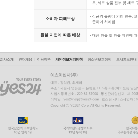
우, 세트 상품 전부 및 세트
상품의 불량에 의한 반품, 교
소비자 피해보상
준하여 처리됨
환불 지연에 따른 배상
대금 환불 및 환불 지연에 
회사소개
인재채용
이용약관
개인정보처리방침
청소년보호정책
도서홍보안내
대표 : 김석환, 최세라
주소 : 서울시 영등포구 은행로 11, 5층~6층(여의도동,일신
사업자등록번호 : 229-81-37000 통신판매업신고 : 제 200
이메일 : yes24help@yes24.com 호스팅 서비스사업자 :
Copyright ⓒ YES24 Corp. All Rights Reserved.