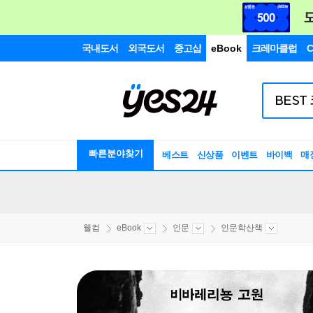
국내도서
외국도서
중고샵
eBook
크레마클럽
C
빠른분야찾기
베스트
신상품
이벤트
바이백
매
웰컴
eBook
인문
인문학산책