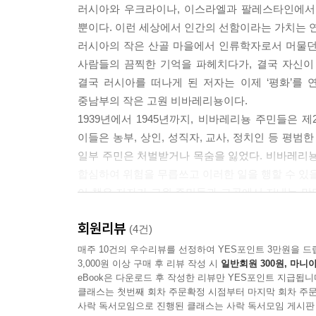
러시아와 우크라이나, 이스라엘과 팔레스타인에서 
뿐이다. 이런 세상에서 인간의 선함이라는 가치는 
러시아의 작은 산골 마을에서 인류학자로서 머물던 
사람들의 끔찍한 기억을 파헤치다가, 결국 자신이
결국 러시아를 떠나게 된 저자는 이제 ‘평화’를
중남부의 작은 고원 비바레리뇽이다.
1939년에서 1945년까지, 비바레리뇽 주민들은
이들은 농부, 상인, 성직자, 교사, 정치인 등 평
일부 주민은 처벌받거나 목숨을 잃었다. 비바레리뇽
합심하여 위험을 무릅쓰고 이러한 일을 행할 수 있
이 책은 저자가 고원 주민들과 그곳에서 지내는 망
주민들의 모습을 통해, 저자는 선한 바탕 위에서
회원리뷰
고원이 품은 이야기를 들어보자. 폭력과 혐오에 관
(4건)
비로소 배우게 될 것이다.
매주 10건의 우수리뷰를 선정하여 YES포인트 3만원을 드
3,000원 이상 구매 후 리뷰 작성 시
일반회원 300원, 마니아
eBook은 다운로드 후 작성한 리뷰만 YES포인트 지급됩니
생을 구원하고 이끄는 사랑의 힘
클래스는 첫번째 회차 주문확정 시점부터 마지막 회차 주문
다니엘 트로크메와 ‘작은 귀뚜라미들’
사락 독서모임으로 진행된 클래스는 사락 독서모임 게시판