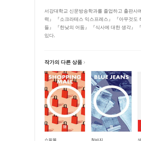
서강대학교 신문방송학과를 졸업하고 출판사에서
력』 『소크라테스 익스프레스』 『아무것도 하
들』 『한낮의 어둠』 『식사에 대한 생각』 
있다.
작가의 다른 상품
쇼핑몰
청바지