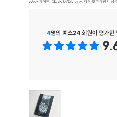
eBook 페이백, CD/LP, DVD/Blu-ray, 패션 및 판매금
비바레리뇽 고원의 과거를 더듬고 현재를 지켜보
비바레리뇽 고원에서 난민 어린이와 청소년을 위한
남동생이기도 하다.
뿌리가 탄탄한 귀족 가문인 트로크메가에서 태어난 
4
명의 예스24 회원이 평가한
출신이었다. 그러나 전쟁의 분위기가 고조되던 193
9.
교류하고, 어떤 사상을 좇아 살지 열정적으로 고민
여러 방황을 거쳐 결국 그가 다다른 곳은 비바레
관리자를 맡기로 한 것이다. 다니엘은 보온용 
상상하기 어려웠던 일까지 맡게 되지만 기쁘게 받
특별한 의미가 된다.
학생들을 보호하다가 결국 끌려간 수용소에서도 다니
방법을 동원해 사랑을 전한다. 다니엘에게 이 아이들
개의 별에서 그 꽃 한 송이만 피어나도 그 별들
하늘을 환하게 비추었을 것이다.
저자는 앙투안 드 생텍쥐페리 역시 프랑스 난민
위로하려고 『어린 왕자』를 썼다는 사실을 짚으며