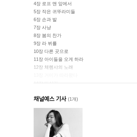
4장 로프 맨 앞에서
5장 작은 귀뚜라미들
6장 손과 발
7장 사냥
8장 봄의 찬가
9장 라 뷔를
10장 다른 곳으로
11장 아이들을 오게 하라
12장 체렘샤의 노래
13장 거미가 따라왔다
14장 마샬라
15장 나무의 열매
채널예스 기사
(1개)
감사의 말
출처에 관하여