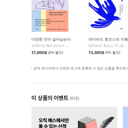
다정한 것이 살아남는다
데이비드 호킨스의 지혜
브라이언 헤어,버네사 우즈 공저/이민아 역/박한선 감수
데이비드 호킨스 저
아카넷
판미동
|
|
17,000
원
(0% 할인)
13,300
원
(0% 할인)
검색 페이지에서 선택된 태그에 등록된 더 많은 상품을 확인해 
이 상품의 이벤트
(6개)