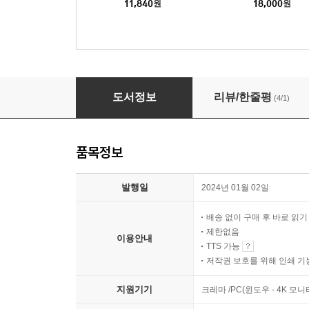
11,840
원
18,000
원
비바레리뇽 고원
도서정보
리뷰/한줄평
(4/1)
품목정보
발행일
2024년 01월 02일
배송 없이 구매 후 바로 읽
제한없음
이용안내
TTS 가능
저작권 보호를 위해 인쇄 기
지원기기
크레마 /PC(윈도우 - 4K 