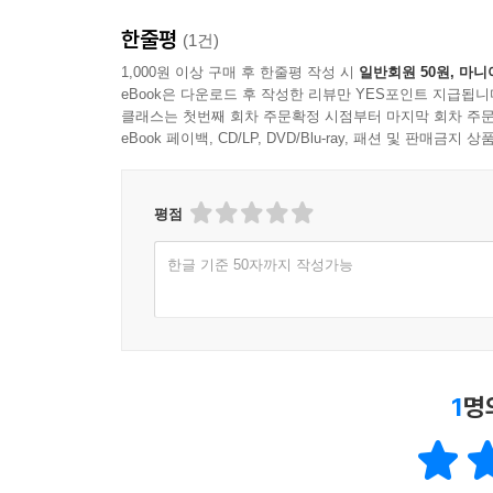
한줄평
(1건)
고원에 도착한 저자는 주민들에게 그들의 부모나 조
1,000원 이상 구매 후 한줄평 작성 시
일반회원 50원, 마니
벽을 맞닥뜨려 난감하던 차에, 저자는 고원에 ‘망명 
eBook은 다운로드 후 작성한 리뷰만 YES포인트 지급됩니
활동을 조사하려고 이 센터의 거주민들과 인연을 맺
클래스는 첫번째 회차 주문확정 시점부터 마지막 회차 주문
자신들만의 기쁨을 간직한 채 일상을 살아간다.
eBook 페이백, CD/LP, DVD/Blu-ray, 패션 및 판매금
대접하고, 서류 없이 불안정하게 지내는 상황에서도 
여성은 좁고 불편한 공간에서도 깔개 하나를 펼쳐
평점
한다고 느낀다.
사실 저자는 유대인이자 바하이교인으로, 노련한 
한글 기준 50자까지 작성가능
전제를 바탕으로 ‘성스러운 것’까지 사회과학의 
믿는다는 것은 유별난 일로 받아들여진다. 그래서
유지하고자 스스로를 다잡는다.
그런데 망명 신청자들을 바라보며 저자는 인류학자
어떤 부분이 믿기 어려운 이타심이나 희생, 고통
1
명
절대로 논할 수 없음을 깨닫는다. 이제 고원에서의 
결국 저자가 이 연구를 어떻게 끝냈는지, 어떤 
인연을 소중히 붙잡은 채 주민들과 함께 새로이 들