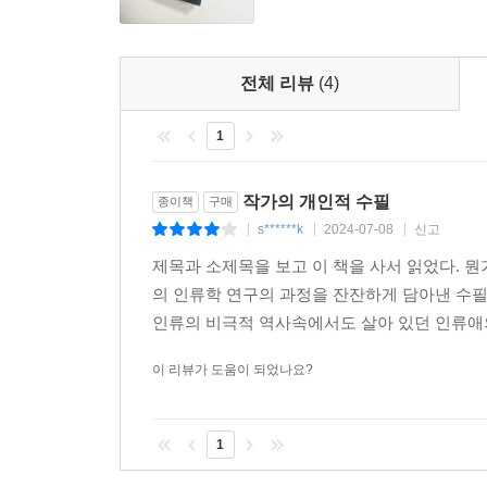
그려달라고 하고 위로를 구한 것처럼, 다니엘의 
구했다. 그러나 다니엘이야말로 그 아이들에게 형언
여정이었다.
전체 리뷰
(4)
어린 왕자는 말했다. “꽃 한 송이를 사랑하게 된다
1
사람은 이렇게 생각할 거야. ‘저기 어딘가에 나의 꽃
아름다움이 우리를 구원하는 이유는, 그것이 우
아름다움이 우리를 구원하는 이유는, 밤에 고개를
작가의 개인적 수필
종이책
구매
얼굴의 아름다움이 모든 얼굴을 환하게 밝히기 때문
s******k
2024-07-08
신고
|
|
|
─12장 〈체렘샤의 노래〉 중에서
제목과 소제목을 보고 이 책을 사서 읽었다. 
의 인류학 연구의 과정을 잔잔하게 담아낸 수필
다니엘의 이야기는 고원에서 시간을 보내는 저자
인류의 비극적 역사속에서도 살아 있던 인류애의
사실이 예견되지만, 그럼에도 다니엘의 마지막 행
가문 출신이었기 때문도 아니다. 우리가 결국 다
이 리뷰가 도움이 되었나요?
이끌었듯이, 우리도 결국 사랑으로 행동하게 되리라
1
인류학자라는 모자를 내려놓고
구도자로서 겸허하게 나아가다