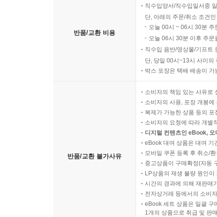
직수입양서/직수입일서중 일
단, 아래의 주문/취소 조건인
오늘 00시 ~ 06시 30분 
반품/교환 비용
오늘 06시 30분 이후 주문
직수입 음반/영상물/기프트 
단, 당일 00시~13시 사이
박스 포장은 택배 배송이 가
소비자의 책임 있는 사유로 
소비자의 사용, 포장 개봉에 
복제가 가능한 상품 등의 포장을 
소비자의 요청에 따라 개별
디지털 컨텐츠인 eBook, 
eBook 대여 상품은 대여 기
모바일 쿠폰 등록 후 취소/환
반품/교환 불가사유
중고상품이 구매확정(자동 
LP상품의 재생 불량 원인이 기
시간의 경과에 의해 재판매가
전자상거래 등에서의 소비자
eBook 세트 상품은 일괄 
1개의 상품으로 취급 및 판매