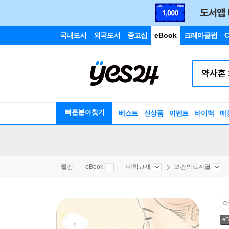
국내도서
외국도서
중고샵
eBook
크레마클럽
C
빠른분야찾기
베스트
신상품
이벤트
바이백
매
웰컴
eBook
대학교재
보건의료계열
소
eB