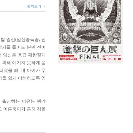
펼쳐보기
험 임신(임신중독증, 전
야기를 들어도 분만 전이
험 임신은 응급 제왕절개
에 의해 예기치 못하게 응
었을 때, 내 아이가 무
명을 쉽게 이해하도록 임
로 출산하는 이유는 뭔가
에도 이른둥이가 흔히 겪을