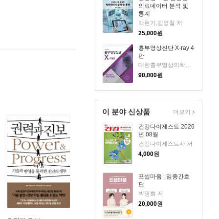
의료데이터 분석 및
통계
백현기,김영철 저
25,000
원
흉부영상진단 X-ray 4
판
대한흉부영상의학회 저
90,000
원
이 분야 신상품
더보기
건강다이제스트 2026
년 08월
건강다이제스트사 저
4,000
원
프셉마음 : 임종간호
편
박명희 저
20,000
원