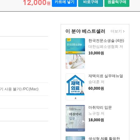
12,000
카트에 넣기
바로구매
원클릭구매
원
이 분야 베스트셀러
더보기
한국전문소생술 (4판)
대한심폐소생협회 저
10,000
원
재택의료 실무매뉴얼
송대훈 저
60,000
원
사용 불가) /PC(Mac)
마취약리 입문
노규정 저
18,000
원
생성형 AI를 활용한