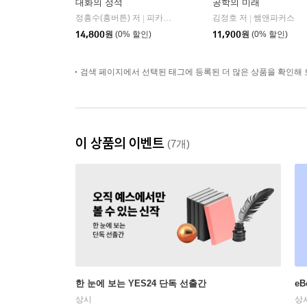
대화의 정석
공학의 미래
정흥수(흥버튼) 저
피카(FIKA)
김정호 저
쌤앤파커스
|
|
14,800
원
(0% 할인)
11,900
원
(0% 할인)
검색 페이지에서 선택된 태그에 등록된 더 많은 상품을 확인해 
이 상품의 이벤트
(7개)
한 눈에 보는 YES24 단독 선출간
e
상시
상