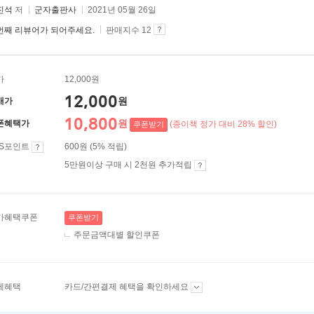
진석
저
군자출판사
2021년 05월 26일
번째 리뷰어가 되어주세요.
판매지수 12
가
12,000원
12,000
원
매가
10,800
원
폰혜택가
(종이책 정가 대비 28% 할인)
쿠폰받기
ES포인트
600원 (5% 적립)
5만원이상 구매 시 2천원 추가적립
가혜택쿠폰
쿠폰받기
주문금액대별 할인쿠폰
제혜택
카드/간편결제 혜택을 확인하세요