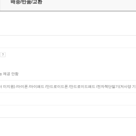
배송/반품/교환
기
능 제공 안함
니터 미지원) /아이폰 /아이패드 /안드로이드폰 /안드로이드패드 /전자책단말기(저사양 기기 