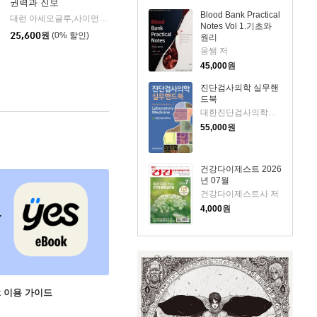
권력과 진보
Blood Bank Practical
대런 아세모글루,사이먼 존슨 공저/김승진 역
생각의힘
|
Notes Vol 1.기초와
25,600
원
(0% 할인)
원리
웅쌤 저
45,000
원
진단검사의학 실무핸
드북
대한진단검사의학회 저
55,000
원
건강다이제스트 2026
년 07월
건강다이제스트사 저
4,000
원
ok 이용 가이드