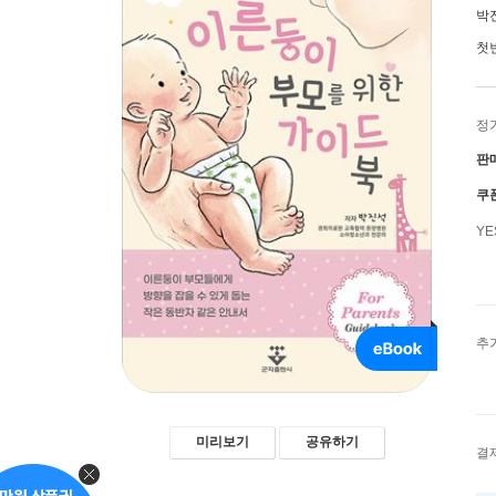
박
첫
정
판
쿠
Y
추
미리보기
공유하기
결