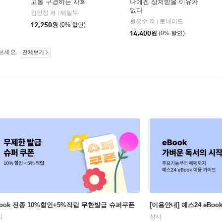
고통 구경하는 사회
나에겐 상처받을 이유가
없다
김인정 저
웨일북
|
원은수 저
토네이도
|
12,250
원
(0% 할인)
14,400
원
(0% 할인)
보세요.
전체보기
Book 전종 10%할인+5%적립 무한발급 슈퍼쿠폰
[이용안내] 예스24 eBo
시
상시