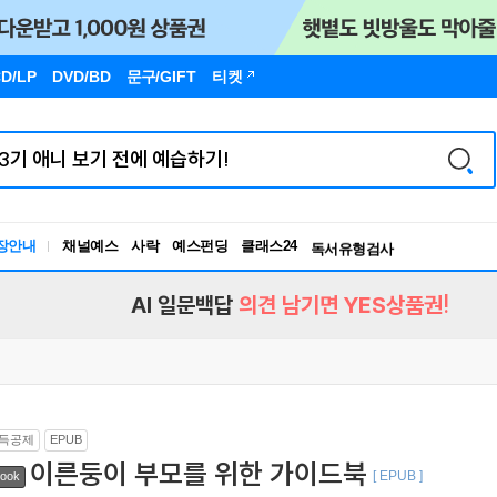
D/LP
DVD/BD
문구
/GIFT
티켓
장안내
채널예스
사락
예스펀딩
클래스24
독서유형검사
RBTI Lab
독서유형검사
AI 일문백답
의견 남기면 YES상품권!
득공제
EPUB
이른둥이 부모를 위한 가이드북
[ EPUB ]
ook