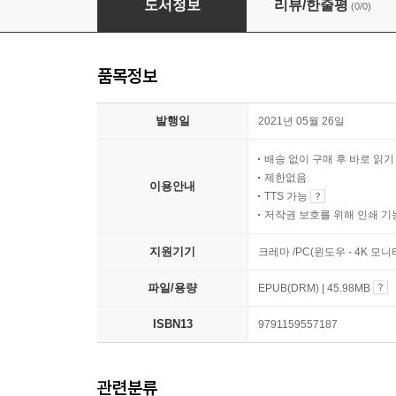
도서정보
리뷰/한줄평
(0/0)
품목정보
발행일
2021년 05월 26일
배송 없이 구매 후 바로 읽
제한없음
이용안내
TTS 가능
저작권 보호를 위해 인쇄 기
지원기기
크레마 /PC(윈도우 - 4K 모
파일/용량
EPUB(DRM) | 45.98MB
ISBN13
9791159557187
관련분류