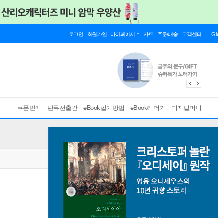
로그인
회원가입
마이페이지
카트
주문/배송
고객센터
Gl
쿠폰받기
단독선출간
eBook필기방법
eBook리더기
디지털머니