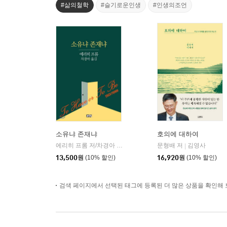
#삶의철학
#슬기로운인생
#인생의조언
소유냐 존재냐
호의에 대하여
에리히 프롬 저/차경아 역
까치(까치글방)
문형배 저
김영사
|
|
13,500
원
(10% 할인)
16,920
원
(10% 할인)
검색 페이지에서 선택된 태그에 등록된 더 많은 상품을 확인해 