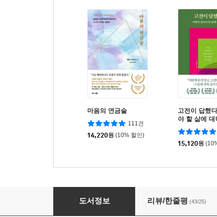
마음의 연금술
고전이 답했다
야 할 삶에 
111건
14,220
원
(10% 할인)
15,120
원
(10
인생의 태도
도서정보
리뷰/한줄평
(43/25)