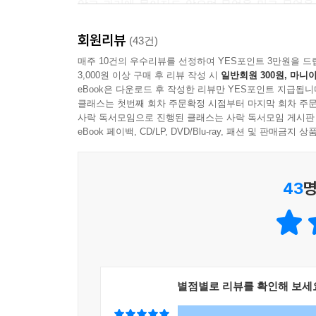
않고 과거에 묶이지도 않으며 무엇을 믿고 무엇을
--- 「제9장 삶의 목적은 현재에 있다」 중에서
알려준다. 인생은 결국 스스로 변화할 수 있다고 믿
회원리뷰
(43건)
“제 고유한 성격에 대해 저는 책임이 있어요.
매주 10건의 우수리뷰를 선정하여 YES포인트 3만원을 드
3,000원 이상 구매 후 리뷰 작성 시
일반회원 300원, 마니아
그러나 사람들이 저를 어떻게 받아들이는지 제 책임
eBook은 다운로드 후 작성한 리뷰만 YES포인트 지급됩니
클래스는 첫번째 회차 주문확정 시점부터 마지막 회차 주문
《행복한 이기주의자》라는 책으로 전 세계 3,5
사락 독서모임으로 진행된 클래스는 사락 독서모임 게시판
간결하다. 뭔가 달라지고 싶은데 계속 달라지지 
eBook 페이백, CD/LP, DVD/Blu-ray, 패션 및 판매금
설명한다.
43
명
모든 건 태도의 문제입니다. 내가 뭘 믿을지 스스로 
가로막는 일, 계속 내 역할을 하지 못하게 방해하고
우리가 매일매일 하는 선택이 결국 태도가 된다. 어
‘아니오’를 말할 것인가 등 무수히 많은 결정의
스스로 어떻게 생각하느냐에 달려 있으며 그 생각이
별점별로 리뷰를 확인해 보세
진정한 나라는 말이다.