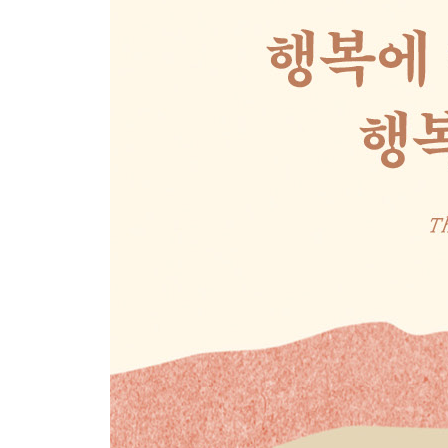
제2부 진정한 성공은 발견하는 것
제5장 네 안의 목소리를 들어라
타인의 생각은 타인의 것이다
진심을 다해 ‘아니요’라고 말하라
내 안의 사랑을 따르며 일하는 법
성공은 올바른 믿음에서 나온다
제6장 투덜이가 아니라 긍정주의자가 되어라
당신은 일당백 인간인가, 일당일 인간인가
한 번도 안 해본 일을 하라
성공은 이미 우리 안에 있는 것
제7장 깨달음의 본보기들
행복한 유년 시절을 갖기에 늦은 때란 없다
아이는 스스로 행동할 때 성장한다
누군가의 인정이 꼭 필요하진 않다