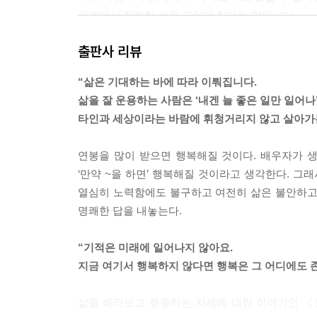
관계에서 적절한 선을 그어야 한다는 말입니다.
--- 「제5장 네 안의 목소리를 들어라」 중에서
출판사 리뷰
인생에서 원하는 것들을 얻어내고 갈등을 겪지 않으
“삶은 기대하는 바에 따라 이뤄집니다.
만두세요. 부모님은 부모님 식대로 사는 것뿐입니다
삶을 잘 운용하는 사람은 ‘내겐 늘 좋은 일만 일어나
--- 「제7장 깨달음의 본보기들」 중에서
타인과 세상이라는 바람에 휘청거리지 않고 살아가
아이들이 3시에 전화를 걸었어야 했는데 전화도 없이
연봉을 많이 받으면 행복해질 것이다. 배우자가 
어야지.” 아이는 그게 말도 안 되는 말임을 압니다.
‘만약 ~을 하면’ 행복해질 것이라고 생각한다. 그
않으면 이러이러한 일이 벌어질 거야.”입니다. 그러
열심히 노력함에도 불구하고 여전히 삶은 불안하고
비일 뿐입니다.
명쾌한 답을 내놓는다.
--- 「제8장 사랑으로 이끌어라」 중에서
“기적은 미래에 일어나지 않아요.
우리가 살 수 있는 순간은 바로 지금 현재 이 순간뿐
지금 여기서 행복하지 않다면 행복은 그 어디에도 
을 살아가는 방식으로 그 자리에 있을 거라는 추정입니
래는 보장할 수 없으며, 과거는 보트 뒤에 남은 항
삶을 바라보고 행동하는 자세에 대한 이야기인 《