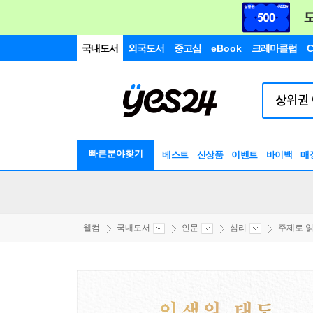
국내도서
외국도서
중고샵
eBook
크레마클럽
C
빠른분야찾기
베스트
신상품
이벤트
바이백
매
웰컴
국내도서
인문
심리
주제로 읽는