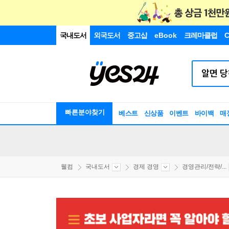
국내도서
외국도서
중고샵
eBook
크레마클럽
C
빠른분야찾기
베스트
신상품
이벤트
바이백
매
웰컴
국내도서
경제 경영
경영관리/전략/...