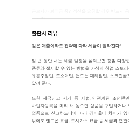
근로자가 퇴직금 중간정산을 요청할 경우 반드시 응
--- p.97
출판사 리뷰
거래처로부터 재화나 용역을 공급받고 대가를 지불
있다.
같은 매출이라도 전략에 따라 세금이 달라진다!
--- p.118~119
일 년 동안 내는 세금 일정을 살펴보면 정말 다양한
같은 명절 선물이라 하더라도 받는 사람이 우리 회
종류와 절세할 수 있는 방법을 가상의 창업 스토리를
--- p.148
유흥주점업, 도소매업, 핸드폰 대리점업, 스크린골프
알려 준다.
상품권을 구입할 때에는 신용카드로 구입해야 법에서
용한다.
또한 세금신고 시기 등 세법과 관계된 조언뿐만
--- p.150
사업자등록을 미리 해 놓으면 상품을 구입하거나 
업종으로 신고하느냐에 따라 경비율에 차이가 있다
경조사비는 비용으로 인정받기 위해 청첩장, 부고
밖에도 핸드폰 요금, 도시가스 요금 등 세금과 연관
모아두기를 권한다.