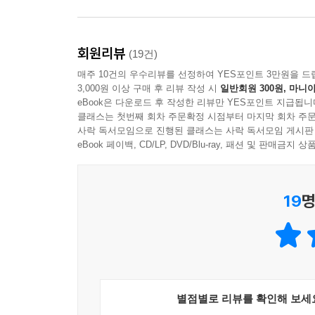
--- p.152
결손금 소급 공제는 신청해야 받을 수 있다. 결손
회원리뷰
(19건)
금을 돌려주는 방식으로 처리할 수 있다.
매주 10건의 우수리뷰를 선정하여 YES포인트 3만원을 드
--- p.155
3,000원 이상 구매 후 리뷰 작성 시
일반회원 300원, 마니아
eBook은 다운로드 후 작성한 리뷰만 YES포인트 지급됩니
일반적인 상식에서는 고객과 식사한 것은 비용으로 
클래스는 첫번째 회차 주문확정 시점부터 마지막 회차 주문
사락 독서모임으로 진행된 클래스는 사락 독서모임 게시판
세법에서는 다르다. 개인카드를 사용했는지, 법인카
eBook 페이백, CD/LP, DVD/Blu-ray, 패션 및 판매금
--- p.165
세금을 납부기한보다 늦게 내면 매일 가산세가 붙
19
명
라도 빨리 납부하는 게 절세 방법이다.
--- p.169
세금을 낼 돈이 부족하여 납부를 하지 못하는 경우라
부를 하지 않은 것에 대한 가산세가 있다. 세금 납
방법을 택하는 게 유리하다.
별점별로 리뷰를 확인해 보세