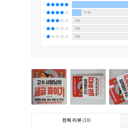
--- p.170
11%
법인세와 소득세는 누진세 구조이다. 순이익이 작다
0%
하다. 반대로 순이익이 많다면 개인기업은 45%를 
0%
--- p.178
0%
법인은 통장 관리를 더욱 꼼꼼히 관리해야 한다. 
제재는 없지만, 법인사업자는 사업과 관련 없이 통장
--- p.179
세금을 얼마나 납부하는지에 따라서 납부세액에 비례하
부할 때마다 1점씩 포인트가 모이게 된다. 또 국세청
--- p.191
전체 리뷰
(19)