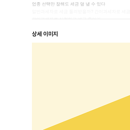
업종 선택만 잘해도 세금 덜 낼 수 있다
일반과세자로 세금 돌려받을까? 간이과세자로 세금 
간이과세자로 신청하고 세금 줄이기
동업하면 세금이 반이다
상세 이미지
지방에서 창업하고 세금 줄이기
N잡러로 사업자등록하기
3. 부가가치세 줄이기 : 면세? 과세? 간이
세금 줄이기 전에 알아야 할 부가가치세
핸드폰 요금으로 세금 줄이기
도시가스 요금으로 세금 줄이기
개인｜영수증 발행하고 세금 줄이기
개인｜전자세금계산서, 전자계산서 발행하고 세금
조기환급 : 돌려받을 세금을 더 빨리 돌려받고 싶을
신용카드로 커피 마시고 세금 돌려받기
부가세 신고와 부가세 통장 만들기