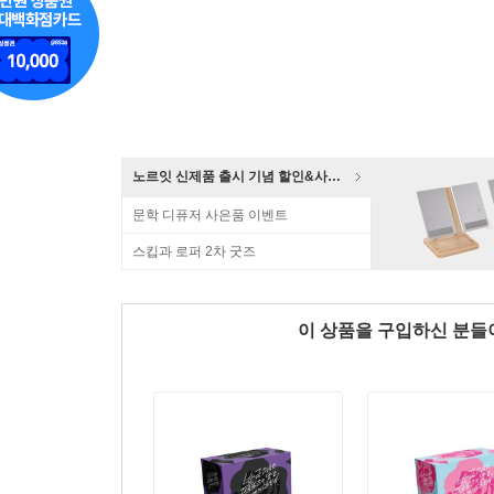
노르잇 신제품 출시 기념 할인&사은품 증정!
문학 디퓨저 사은품 이벤트
스킵과 로퍼 2차 굿즈
이 상품을 구입하신 분