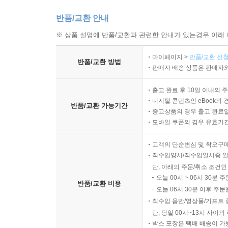
반품/교환 안내
※ 상품 설명에 반품/교환과 관련한 안내가 있는경우 아래 
마이페이지 >
반품/교환 신청
반품/교환 방법
판매자 배송 상품은 판매자와
출고 완료 후 10일 이내의 
디지털 콘텐츠인 eBook의 
반품/교환 가능기간
중고상품의 경우 출고 완료일
모바일 쿠폰의 경우 유효기간(
고객의 단순변심 및 착오구
직수입양서/직수입일서중 일
단, 아래의 주문/취소 조건인
오늘 00시 ~ 06시 30분 
반품/교환 비용
오늘 06시 30분 이후 주문
직수입 음반/영상물/기프트 
단, 당일 00시~13시 사이
박스 포장은 택배 배송이 가