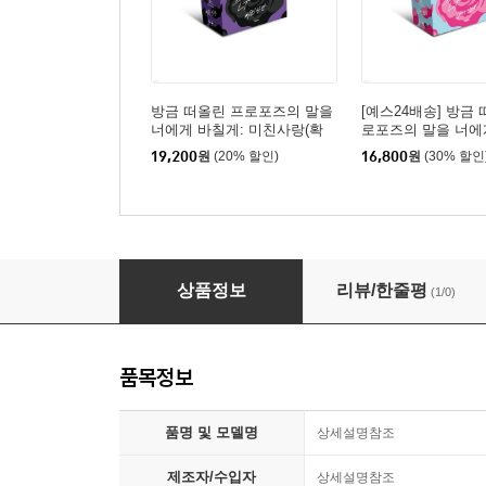
방금 떠올린 프로포즈의 말을
[예스24배송] 방금
너에게 바칠게: 미친사랑(확
로포즈의 말을 너에
장) / 보드게임
게: 설레는 연인들(확
19,200
원
(20% 할인)
16,800
원
(30% 할인
드게임
방금 떠올린 프로포즈의 말을 너에게 바칠게 / 
상품정보
리뷰/한줄평
(1/0)
품목정보
품명 및 모델명
상세설명참조
제조자/수입자
상세설명참조