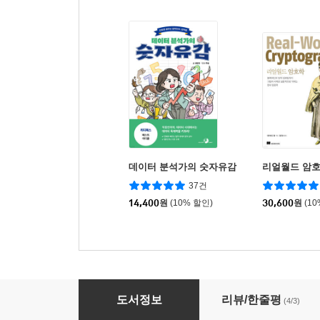
데이터 분석가의 숫자유감
리얼월드 암
37건
14,400
원
(10% 할인)
30,600
원
(1
결정적 사건으로 배우는 암호학
도서정보
리뷰/한줄평
(4/3)