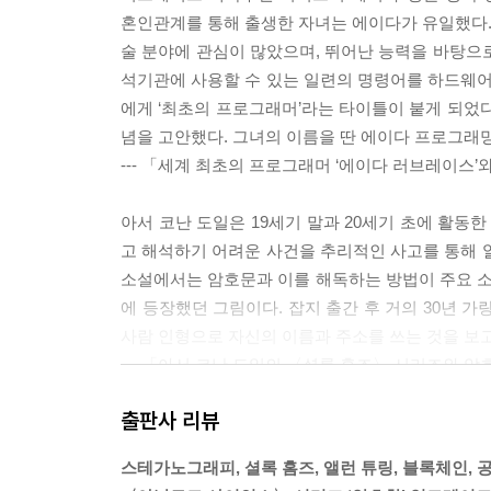
혼인관계를 통해 출생한 자녀는 에이다가 유일했다. 
술 분야에 관심이 많았으며, 뛰어난 능력을 바탕으
석기관에 사용할 수 있는 일련의 명령어를 하드웨어가
에게 ‘최초의 프로그래머’라는 타이틀이 붙게 되었다
념을 고안했다. 그녀의 이름을 딴 에이다 프로그래밍
--- 「세계 최초의 프로그래머 ‘에이다 러브레이스’
아서 코난 도일은 19세기 말과 20세기 초에 활동
고 해석하기 어려운 사건을 추리적인 사고를 통해 
소설에서는 암호문과 이를 해독하는 방법이 주요 소
에 등장했던 그림이다. 잡지 출간 후 거의 30년 가
사람 인형으로 자신의 이름과 주소를 쓰는 것을 보고
--- 「아서 코난 도일의 〈셜록 홈즈〉 시리즈와 암
출판사 리뷰
앨런 튜링은 잉글랜드의 수학자, 암호학자로 컴퓨터 
규칙에 따라 바꾸는 기계를 제안했다. 튜링 기계라 
스테가노그래피, 셜록 홈즈, 앨런 튜링, 블록체인, 
날 컴퓨터의 초안이 되었다. 앨런 튜링은 ‘튜링 테