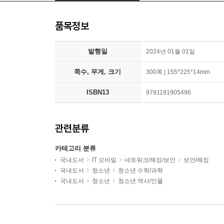
품목정보
발행일
2024년 01월 01일
쪽수, 무게, 크기
300쪽 | 155*225*14mm
ISBN13
9791191905496
관련분류
카테고리 분류
국내도서
IT 모바일
네트워크/해킹/보안
보안/해킹
국내도서
청소년
청소년 수학/과학
국내도서
청소년
청소년 역사/인물