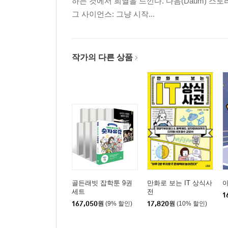
하는 것에서 희열을 느낀다. 다음(Daum) 스
그 사이언스: 그냥 시작...
작가의 다른 상품
골든래빗 잡학툰 9권
만화로 보는 IT 상식사
세트
전
1
167,050
원
(9% 할인)
17,820
원
(10% 할인)