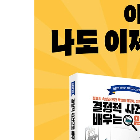
24화 튜링의 사과
25화 컴퓨터의 등장
26화 온라인으로 메시지를 전달하는 법
27화 히피 암호 학자, 디피와 헬만
28화 나머지 값을 구하기
29화 RSA 암호의 탄생
30화 발견은 먼저, 발표는 늦게
31화 RSA 암호 속 수학 이야기
32화 RSA-2048이 깨지면
33화 엘가말, 타원곡선, SHA 암호
에필로그