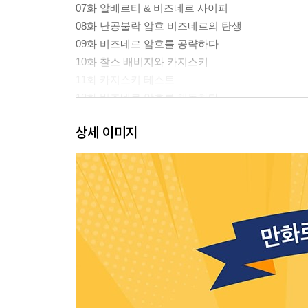
07화 알베르티 & 비즈네르 사이퍼
08화 난공불락 암호 비즈네르의 탄생
09화 비즈네르 암호를 공략하다
10화 찰스 배비지와 카지스키
11화 카지스키 테스트
12화 비즈네르 암호를 해독하다
13화 제1차 세계대전과 미국의 참전
상세 이미지
14화 전쟁을 바꾼 치머만 전보
15화 수수께끼 암호 기계 에니그마
16화 에니그마의 원리
17화 폴란드의 암호해독가
18화 데이키와 메시지키
19화 에니그마 회전원판의 지문을 찾아서
20화 10만 가지 목록 만들기
21화 사미치키 있음, 없음
22화 앨런 튜링, 암호 해독을 시작하다
23화 암호 해독 기계, 봄브