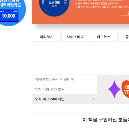
미리보기
사이즈비교
카드뉴스
공
[대학생X취준생] 여름방학
기간 한정 특가 도서
오직, 예스24에서만
이 책을 구입하신 분