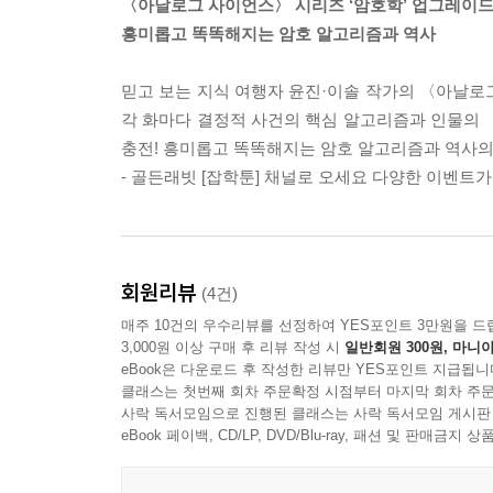
〈아날로그 사이언스〉 시리즈 ‘암호학’ 업그레이드
하고 있다. ‘컴퓨터 과학의 아버지’라고도 불린다.
흥미롭고 똑똑해지는 암호 알고리즘과 역사
였다. 튜링은 감옥에 가는 대신 화학적 거세를 받았고
근거는 없다. 시대가 바뀌어 튜링을 범죄자로 몰아넣
믿고 보는 지식 여행자 윤진·이솔 작가의 〈아날로
월 24일에야 사면 복권되었다.
각 화마다 결정적 사건의 핵심 알고리즘과 인물의 〈
--- 「수학자, 암호학자로 컴퓨터 과학의 선구적 인물
충전! 흥미롭고 똑똑해지는 암호 알고리즘과 역사의
- 골든래빗 [잡학툰] 채널로 오세요 다양한 이벤트가 진행되오
슈르비우스는 독일 프랑크푸르트에서 태어나 뮌헨
호화 기계 에니그마(Enigma)를 발명해 1923년
뿐만 아니라 스위스, 이탈리아, 일본 등에서도 이
를 더 강화했고, 덕분에 상당 기간 깨지지 않는 암호
회원리뷰
(4건)
--- 「아르투어 슈르비우스와 ‘에니그마’」 중에서
매주 10건의 우수리뷰를 선정하여 YES포인트 3만원을 드
3,000원 이상 구매 후 리뷰 작성 시
일반회원 300원, 마니아
카지스키 테스트는 프로이센의 프리드리히 카지스키가
eBook은 다운로드 후 작성한 리뷰만 YES포인트 지급됩니
846년에 발견한 것으로 보인다. 카지스키 테스트
클래스는 첫번째 회차 주문확정 시점부터 마지막 회차 주문
사락 독서모임으로 진행된 클래스는 사락 독서모임 게시판
아니어도 우연히 똑같은 단어가 나올 수도 있긴 하지
eBook 페이백, CD/LP, DVD/Blu-ray, 패션 및 판매금
를 들어 한 암호문에서 같은 단어 주기의 길이가 12라면
다른 단어의 주기가 27이라면, 키워드 길이는 27의 