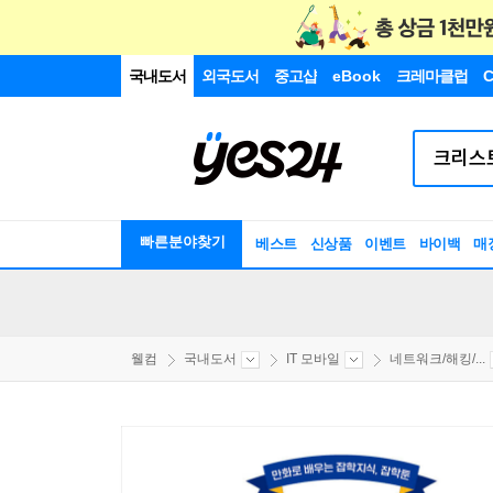
국내도서
외국도서
중고샵
eBook
크레마클럽
C
빠른분야찾기
베스트
신상품
이벤트
바이백
매
웰컴
국내도서
IT 모바일
네트워크/해킹/...