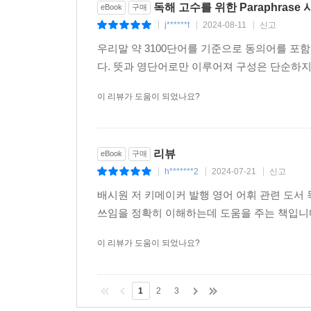
독해 고수를 위한 Paraphrase 
eBook
구매
1926-1950
j******f
2024-08-11
신고
1951-1975
|
|
|
1976-2000
우리말 약 3100단어를 기준으로 동의어를 포함한 
2001-2025
다. 뜻과 영단어로만 이루어져 구성은 단순하지
2026-2050
이 리뷰가 도움이 되었나요?
2051-2075
2076-2100
2101-2125
2126-2150
리뷰
eBook
구매
2151-2175
h*******2
2024-07-21
신고
|
|
|
2176-2200
배시원 저 키메이커 발행 영어 어휘 관련 도서 
2201-2225
쓰임을 정확히 이해하는데 도움을 주는 책입니다.
2226-2250
2251-2275
이 리뷰가 도움이 되었나요?
2276-2300
2301-2325
1
2
3
2326-2350