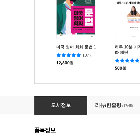
미국 영어 회화 문법 1
하루 10분 
화 패턴
187건
12,600
원
500
원
독해 고수를 위한 Paraphrase 사전
도서정보
리뷰/한줄평
(17/45)
품목정보