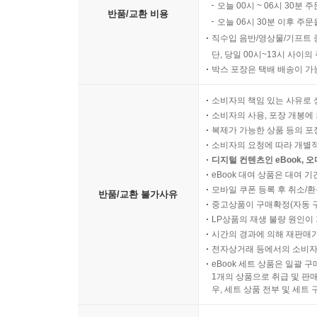
오늘 00시 ~ 06시 30분 
반품/교환 비용
오늘 06시 30분 이후 주문
직수입 음반/영상물/기프트 
단, 당일 00시~13시 사이
박스 포장은 택배 배송이 가
소비자의 책임 있는 사유로 
소비자의 사용, 포장 개봉에 
복제가 가능한 상품 등의 포장을 
소비자의 요청에 따라 개별
디지털 컨텐츠인 eBook, 
eBook 대여 상품은 대여 기
모바일 쿠폰 등록 후 취소/환
반품/교환 불가사유
중고상품이 구매확정(자동 
LP상품의 재생 불량 원인이 기
시간의 경과에 의해 재판매가
전자상거래 등에서의 소비자
eBook 세트 상품은 일괄 
1개의 상품으로 취급 및 판매
우, 세트 상품 전부 및 세트