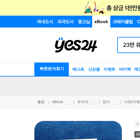
국내도서
외국도서
중고샵
eBook
크레마클럽
C
빠른분야찾기
베스트
신상품
이벤트
바이백
매
웰컴
eBook
외국어
영어
사전/어휘
소
eB