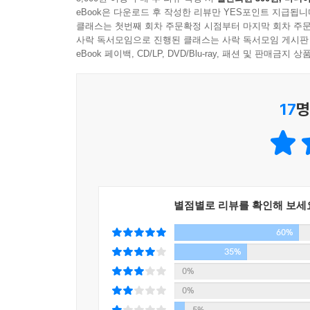
626-650
eBook은 다운로드 후 작성한 리뷰만 YES포인트 지급됩니
651-675
클래스는 첫번째 회차 주문확정 시점부터 마지막 회차 주문
676-700
사락 독서모임으로 진행된 클래스는 사락 독서모임 게시판
eBook 페이백, CD/LP, DVD/Blu-ray, 패션 및 판매금
701-725
726-750
751-775
17
명
776-800
801-825
826-850
851-875
876-900
901-925
별점별로 리뷰를 확인해 보세
926-950
60%
951-975
35%
976-1000
0%
1001-1025
1026-1050
0%
1051-1075
5%