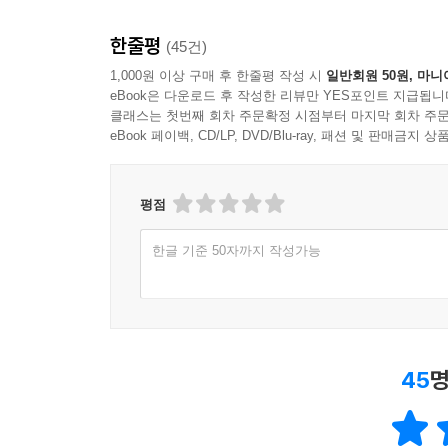
2351-2375
2376-2400
한줄평
(45건)
2401-2425
1,000원 이상 구매 후 한줄평 작성 시
일반회원 50원, 마니
2426-2450
eBook은 다운로드 후 작성한 리뷰만 YES포인트 지급됩니
2451-2475
클래스는 첫번째 회차 주문확정 시점부터 마지막 회차 주문
eBook 페이백, CD/LP, DVD/Blu-ray, 패션 및 판매금
2476-2500
2501-2525
2526-2550
평점
2551-2575
2576-2600
한글 기준 50자까지 작성가능
2601-2625
2626-2650
2651-2675
2676-2700
2701-2725
45
명
2726-2750
2751-2775