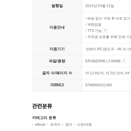
발행일
2014년 03월 12일
배송 없이 구매 후 바로 읽
제한없음
이용안내
TTS 가능
저작권 보호를 위해 인쇄 기
지원기기
크레마 /PC(윈도우 - 4K 모
파일/용량
EPUB(DRM) | 2.66MB
글자 수/페이지 수
약 12.9만자, 약 2만 단어, A4
ISBN13
9788969331380
관련분류
카테고리 분류
eBook
외국어
영어
사전/어휘