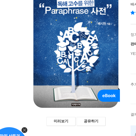
배
정
판
Y
추
결
미리보기
공유하기