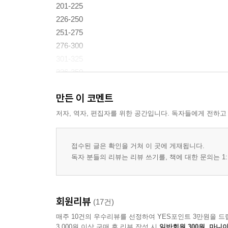
201-225
226-250
251-275
276-300
301-325
326-350
351-375
만든 이 코멘트
376-400
401-425
저자, 역자, 편집자를 위한 공간입니다. 독자들에게 전하고
426-450
451-475
접수된 글은 확인을 거쳐 이 곳에 게재됩니다.
476-500
독자 분들의 리뷰는 리뷰 쓰기를, 책에 대한 문의는 1:
501-525
526-550
551-575
회원리뷰
(17건)
576-600
매주 10건의 우수리뷰를 선정하여 YES포인트 3만원을 드
601-625
3,000원 이상 구매 후 리뷰 작성 시
일반회원 300원, 마니아