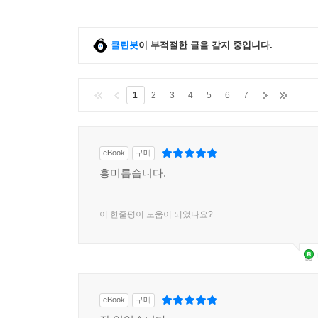
2776-2800
2801-2825
2826-2850
클린봇
이 부적절한 글을 감지 중입니다.
2851-2875
2876-2900
2901-2925
1
2
3
4
5
6
7
2926-2950
2951-2975
2976-3000
eBook
구매
3001-3025
흥미롭습니다.
3026-3050
3051-3075
이 한줄평이 도움이 되었나요?
3076-3100
eBook
구매