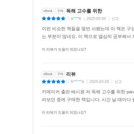
1501-1525
독해 고수를 위한
eBook
구매
1526-1550
a****6
2025-05-30
신고
|
|
|
1551-1575
이런 비슷한 책들을 몇번 사봤는데 이 책은 구
1576-1600
는 부분이 많네요. 이 책으로 열심히 공부해서
1601-1625
1626-1650
이 리뷰가 도움이 되었나요?
1651-1675
1676-1700
1701-1725
리뷰
eBook
구매
1726-1750
h******e
2025-03-28
신고
|
|
|
1751-1775
1776-1800
키메이커 출판 배시원 저 독해 고수를 위한 par
1801-1825
라보던 중에 구매한 책입니다. 시간 날 때마다
1826-1850
이 리뷰가 도움이 되었나요?
1851-1875
1876-1900
1901-1925