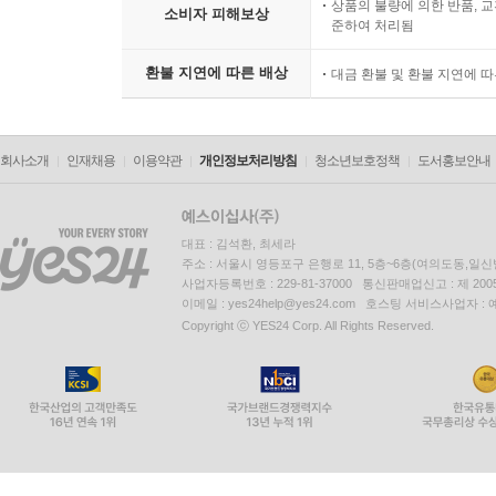
상품의 불량에 의한 반품, 교
소비자 피해보상
준하여 처리됨
환불 지연에 따른 배상
대금 환불 및 환불 지연에 
회사소개
인재채용
이용약관
개인정보처리방침
청소년보호정책
도서홍보안내
대표 : 김석환, 최세라
주소 : 서울시 영등포구 은행로 11, 5층~6층(여의도동,일신
사업자등록번호 : 229-81-37000 통신판매업신고 : 제 200
이메일 : yes24help@yes24.com 호스팅 서비스사업자 :
Copyright ⓒ YES24 Corp. All Rights Reserved.