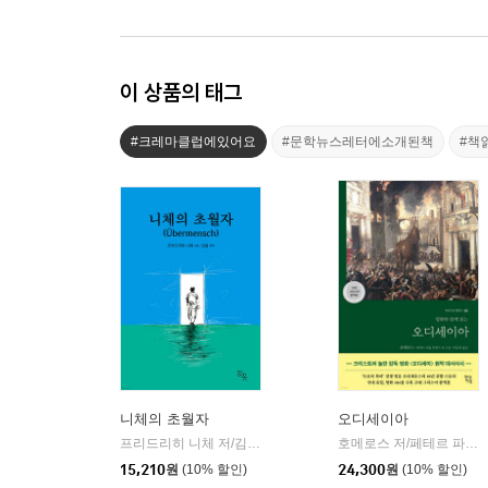
이 상품의 태그
#크레마클럽에있어요
#문학뉴스레터에소개된책
#책
니체의 초월자
오디세이아
프리드리히 니체 저/김철 편역
히읏
호메로스 저/페테르 파울 루벤스 그림/박문재 역
|
15,210
원
(10% 할인)
24,300
원
(10% 할인)