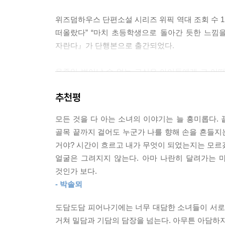
아이들은 상담 시간에 자주 운다. 차라리 여자랑 사
위즈덤하우스 단편소설 시리즈 위픽 역대 조회 수 1
건 호강을 하고 싶다는 뜻이다. 고통받을 체력이 회
떠올랐다” “마치 초등학생으로 돌아간 듯한 느낌을
그러면 나는 굵은 빗으로 그들의 머리를 윤기가 날 
자란다』가 단행본으로 출간되었다.
--- p.42~43
온종일 벗어날 수 없는 교실은 아이들에게 그 어떤
저 남자애는 알까? 팔짱을 끼는 여자애들은 잔망 떠
고학년도 아닌 4학년은 사춘기의 초입을 서성이며 
했다고는 말하지 않으면서.
추천평
잡을지 첨예하게 탐색하고, 남자와 여자로 나뉘어 
--- p.55
모든 것을 다 아는 소녀의 이야기는 늘 흥미롭다. 
여자애도 남자애도 될 수 없는 아이, 욕망의 대상이 
골목 끝까지 걸어도 누군가 나를 향해 손을 흔들지는
놀리거나 울리려 들지 않고, 여자애들은 ‘나’와 친
거야? 시간이 흐르고 내가 무엇이 되었는지는 모르겠
가져왔을 때, 그리고 아이들에게 고민이 생겼을 때
얼굴은 그려지지 않는다. 아마 나란히 달려가는 
것인가 보다.
소녀들은 여자가 되기 전, 여자가 되는 연습을 
- 박솔뫼
하교해달라거나 좋아하는 남자애에 대한 상담을 하
산뜻하게 일어나 제자리로 돌아가는 소녀들. 다른 아이
도담도담 피어나기에는 너무 대담한 소녀들이 서로를
다가와 “너 같은 남자친구 있으면 좋겠다”며 몸을 
거쳐 밀담과 기담의 담장을 넘는다. 아무튼 아담하지