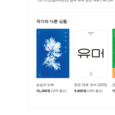
[읽다]
[안담X하은빈] 담과 복에 관한 대화 | 예스24
작가의 다른 상품
농담과 번복
한편 16호 유머 [2025]
15,300
원
(10% 할인)
9,000
원
(10% 할인)
1