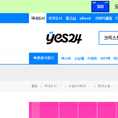
국내도서
외국도서
중고샵
eBook
크레마클럽
C
빠른분야찾기
베스트
신상품
이벤트
바이백
매
웰컴
국내도서
소설/시/희곡
한국소설