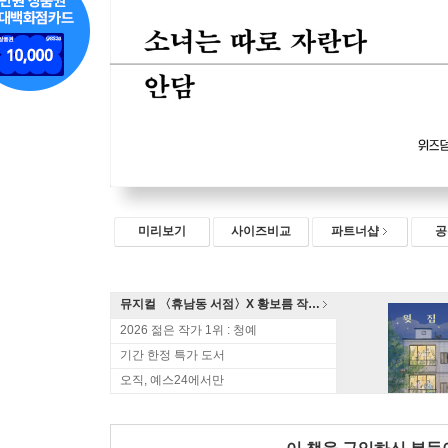
미리보기
사이즈비교
파트너샵
공
뮤지컬 〈휴남동 서점〉X 황보름 작가 북토크
2026 젊은 작가 1위 : 청예
기간 한정 특가 도서
오직, 예스24에서만