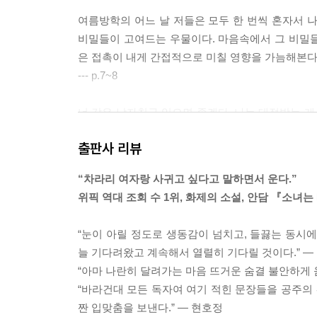
여름방학의 어느 날 저들은 모두 한 번씩 혼자서 
비밀들이 고여드는 우물이다. 마음속에서 그 비밀
은 접촉이 내게 간접적으로 미칠 영향을 가늠해본다
--- p.7~8
너 같은 남자친구 있으면 좋겠다. 나는 대접받는 게
끼어버리기를 바랐다. 얼른 그 애의 남자 역할을 끝
출판사 리뷰
--- p.12
“차라리 여자랑 사귀고 싶다고 말하면서 운다.”
물론 다음 날이면 언제 그런 협정이 있었냔 듯 남
위픽 역대 조회 수 1위, 화제의 소설, 안담 『소녀는
자애들은 여자가 아닌 애들을 괴롭히고, 여자가 아닌
--- p.20
“눈이 아릴 정도로 생동감이 넘치고, 들끓는 동시
늘 기다려왔고 계속해서 열렬히 기다릴 것이다.” ―
자신은 늘 흙먼지와 비지땀과 말똥 냄새로 뒤덮여 있
“아마 나란히 달려가는 마음 뜨거운 숨결 불안하게 
다. 더러운, 냄새나는, 다 젖은······. 그런 표
“바라건대 모든 독자여 여기 적힌 문장들을 공주의
--- p.27~28
짠 입맞춤을 보낸다.” ― 현호정