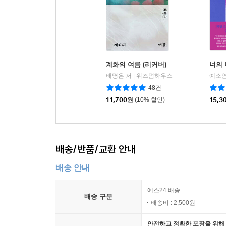
계화의 여름 (리커버)
너의 
배명은 저
위즈덤하우스
예소연
|
48건
11,700
원
(10% 할인)
15,3
배송/반품/교환 안내
배송 안내
예스24 배송
배송 구분
배송비 : 2,500원
안전하고 정확한 포장을 위해 