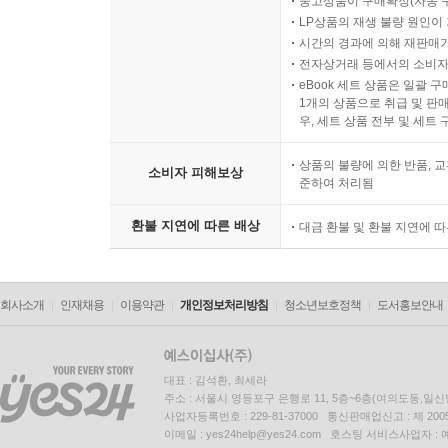
중고상품이 구매확정(자동 
LP상품의 재생 불량 원인이 기
시간의 경과에 의해 재판매가
전자상거래 등에서의 소비자
eBook 세트 상품은 일괄 
1개의 상품으로 취급 및 판매
우, 세트 상품 전부 및 세트
상품의 불량에 의한 반품, 교
소비자 피해보상
준하여 처리됨
환불 지연에 따른 배상
대금 환불 및 환불 지연에 
회사소개
인재채용
이용약관
개인정보처리방침
청소년보호정책
도서홍보안내
대표 : 김석환, 최세라
주소 : 서울시 영등포구 은행로 11, 5층~6층(여의도동,일신
사업자등록번호 : 229-81-37000 통신판매업신고 : 제 200
이메일 : yes24help@yes24.com 호스팅 서비스사업자 :