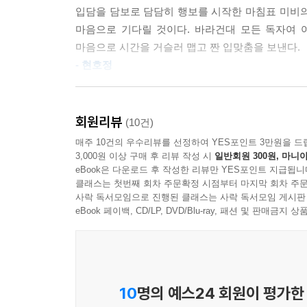
호강하고 싶고, 대접받고 싶고, 사과받고 싶고, 입맞
입담을 담보로 담담히 행보를 시작한 마침표 미비의 
마음으로 기다릴 것이다. 바라건대 모든 독자여 
그러나 아무도 없는 집에 돌아오면 ‘나’는 누구도 
마음으로 시간을 거슬러 맵고 짠 입맞춤을 보낸다.
발음해보며 리본 달린 머리띠를 쓴다. 소녀들은 가본
- 현호정
아닌 여자가 되고 싶은 걸까? 아니면 여자애들이 ‘
『소녀는 따로 자란다』를 읽고 놀랐다. 이 소녀
『소녀는 따로 자란다』는 오래전 폐쇄되어 기억에서
그래서 여자애들 사이에서는 모욕스럽고 부끄러운
회원리뷰
(10건)
원하는 것이 무엇인지 알지 못하던 시절, 어른들은 
짜릿하게 속삭이고, 한순간에 뒤돌아서며 눈을 흘기
매주 10건의 우수리뷰를 선정하여 YES포인트 3만원을 드
철저히 혼자일 수밖에 없는. 고전을 읽는답시고 
3,000원 이상 구매 후 리뷰 작성 시
일반회원 300원, 마니아
1년 동안 50편의 이야기가 50권의 책으로
『나는 지금도 거기 있어』의 우주 이야기를 진심을 
eBook은 다운로드 후 작성한 리뷰만 YES포인트 지급됩니
‘단 한 편의 이야기’를 깊게 호흡하는 특별한 경험
클래스는 첫번째 회차 주문확정 시점부터 마지막 회차 주문
그 둘이 이야기를 만든다면, 그 이야기는 내가 오
사락 독서모임으로 진행된 클래스는 사락 독서모임 게시판
것이다. 다른 여자애들의 이야기들이 더 많이 솟
eBook 페이백, CD/LP, DVD/Blu-ray, 패션 및 판매금
위즈덤하우스는 2022년 11월부터 단편소설 연재
생동감이 넘치고, 들끓는 동시에 사방으로 튀어오
일주일에 한 편씩 소개하고 있다. 연재는 매주 수
계속해서 열렬히 기다릴 것이다.
시작으로 1년 동안 50편의 이야기가 독자를 찾아간
- 임솔아
선보이고, 이후 매월 둘째 수요일에 4종씩 출간하며
10
명의 예스24 회원이 평가한
기존의 방식이 아닌, ‘단 한 편’의 단편만으로 