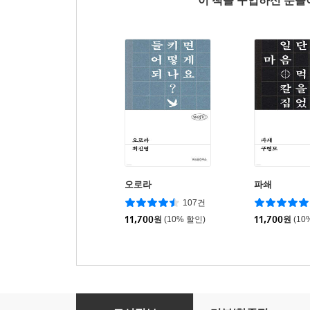
이 책을 구입하신 분
오로라
파쇄
107건
11,700
원
(10% 할인)
11,700
원
(10
소녀는 따로 자란다