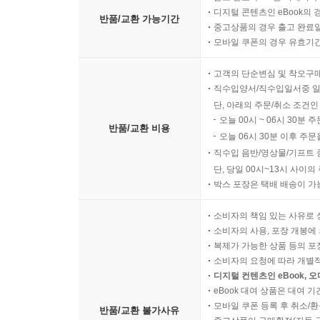
디지털 콘텐츠인 eBook의 
반품/교환 가능기간
중고상품의 경우 출고 완료일
모바일 쿠폰의 경우 유효기간(
고객의 단순변심 및 착오구
직수입양서/직수입일서중 일
단, 아래의 주문/취소 조건인
오늘 00시 ~ 06시 30분 
반품/교환 비용
오늘 06시 30분 이후 주문
직수입 음반/영상물/기프트 
단, 당일 00시~13시 사이
박스 포장은 택배 배송이 가
소비자의 책임 있는 사유로 
소비자의 사용, 포장 개봉에 
복제가 가능한 상품 등의 포장을 
소비자의 요청에 따라 개별
디지털 컨텐츠인 eBook, 
eBook 대여 상품은 대여 기
모바일 쿠폰 등록 후 취소/환
반품/교환 불가사유