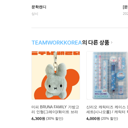
문학캔디
[문
상시
20
TEAMWORKKOREA
의 다른 상품
미피 BRUNA FAMILY 가방고
산리오 캐릭터즈 케이스 
리 인형(그레이)/화이트 브라
세트(시나모롤) / 캐릭터
운 굿즈 가방장식 열쇠고리
품 연필 볼펜 연필깎이
6,300
원
(30% 할인)
4,000
원
(20% 할인)
키링