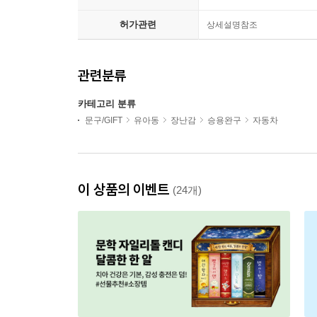
허가관련
상세설명참조
관련분류
카테고리 분류
문구/GIFT
유아동
장난감
승용완구
자동차
이 상품의 이벤트
(24개)