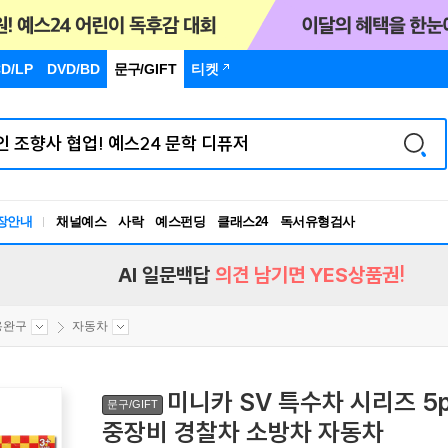
D/LP
DVD/BD
문구
/GIFT
티켓
독서유형검사
장안내
채널예스
사락
예스펀딩
클래스24
RBTI Lab
독서유형검사
AI 일문백답
의견 남기면 YES상품권!
용완구
자동차
미니카 SV 특수차 시리즈 5
문구/GIFT
중장비 경찰차 소방차 자동차