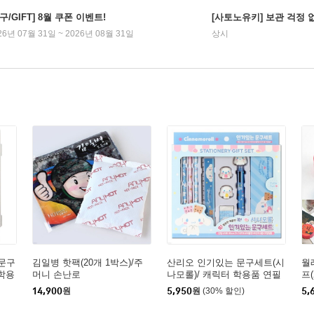
구/GIFT] 8월 쿠폰 이벤트!
[사토노유키] 보관 걱정 
26년 07월 31일 ~ 2026년 08월 31일
상시
문구
김일병 핫팩(20개 1박스)/주
산리오 인기있는 문구세트(시
월
 학용
머니 손난로
나모롤)/ 캐릭터 학용품 연필
프
볼펜 연필깎이
14,900
원
5,950
원
(30% 할인)
5,