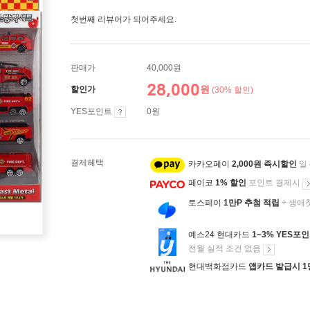
첫번째 리뷰어가 되어주세요.
판매가
40,000원
28,000
원
할인가
(30% 할인)
YES포인트
0원
결제혜택
카카오페이
2,000원 즉시할인
일
페이코
1% 할인
포인트 결제시
토스페이
1만P 추첨 적립
+ 생애
예스24 현대카드
1~3% YES포
전월 실적 조건 없음
현대백화점카드
앱카드 발급시 1