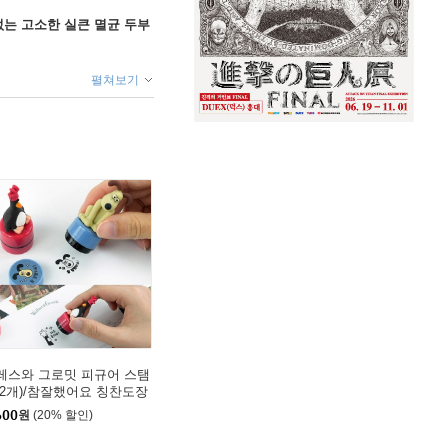
없는 고소한 실큰 멸균 두부
펼쳐보기
레스와 그로밋 피규어 스탬
(2개)/참잘했어요 칭찬도장
600
원
(20% 할인)