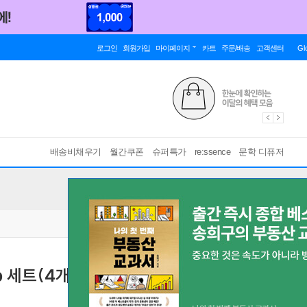
로그인
회원가입
마이페이지
카트
주문/배송
고객센터
Gl
배송비채우기
월간쿠폰
슈퍼특가
re:ssence
문학 디퓨저
p 세트(4개)/다이캐스트 메탈 미니 군용차