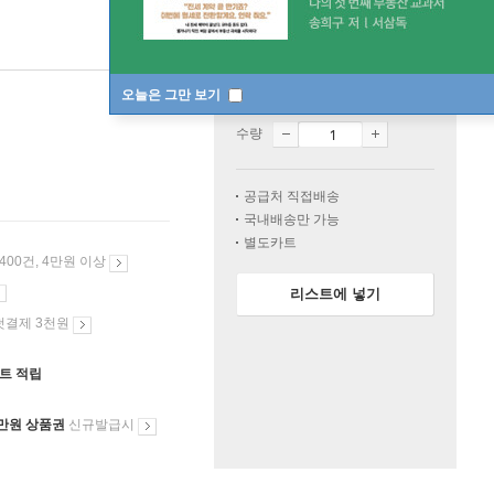
오늘은 그만 보기
품절
수량
공급처 직접배송
국내배송만 가능
별도카트
 400건, 4만원 이상
리스트에 넣기
첫결제 3천원
인트 적립
만원 상품권
신규발급시