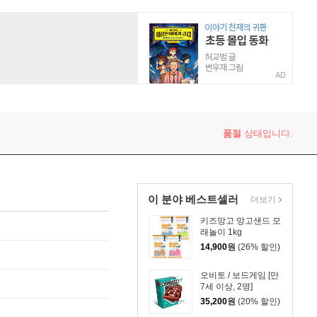
AD
품절
상태입니다.
이 분야 베스트셀러
더보기
키즈망고 망고샌드 모
래놀이 1kg
14,900
원
(26% 할인)
오비토 / 보드게임 [만
7세 이상, 2명]
35,200
원
(20% 할인)