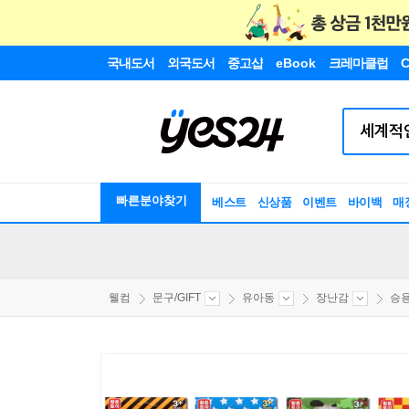
국내도서
외국도서
중고샵
eBook
크레마클럽
C
빠른분야찾기
베스트
신상품
이벤트
바이백
매
웰컴
문구/GIFT
유아동
장난감
승