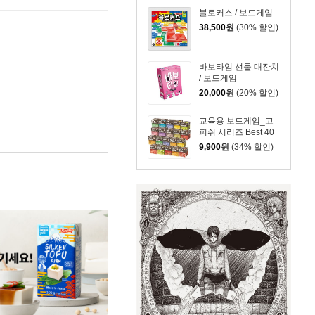
블로커스 / 보드게임
38,500
원
(30% 할인)
바보타임 선물 대잔치
/ 보드게임
20,000
원
(20% 할인)
교육용 보드게임_고
피쉬 시리즈 Best 40
9,900
원
(34% 할인)