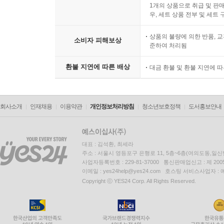
1개의 상품으로 취급 및 판매
우, 세트 상품 전부 및 세트
상품의 불량에 의한 반품, 교
소비자 피해보상
준하여 처리됨
환불 지연에 따른 배상
대금 환불 및 환불 지연에 
회사소개
인재채용
이용약관
개인정보처리방침
청소년보호정책
도서홍보안내
대표 : 김석환, 최세라
주소 : 서울시 영등포구 은행로 11, 5층~6층(여의도동,일신
사업자등록번호 : 229-81-37000 통신판매업신고 : 제 200
이메일 : yes24help@yes24.com 호스팅 서비스사업자 :
Copyright ⓒ YES24 Corp. All Rights Reserved.