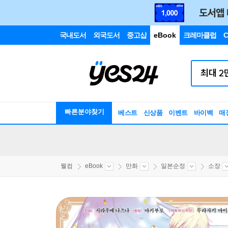
국내도서
외국도서
중고샵
eBook
크레마클럽
C
빠른분야찾기
베스트
신상품
이벤트
바이백
매
웰컴
eBook
만화
일본순정
소장