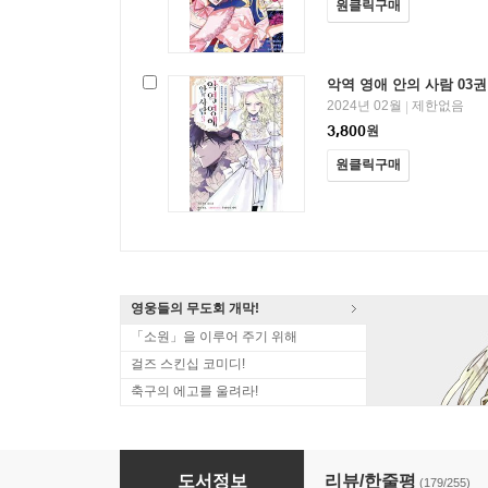
원클릭구매
악역 영애 안의 사람 03권
2024년 02월
제한없음
|
3,800
원
원클릭구매
영웅들의 무도회 개막!
「소원」을 이루어 주기 위해
걸즈 스킨십 코미디!
축구의 에고를 울려라!
악역 영애 안의 사람
도서정보
리뷰/한줄평
(179/255)