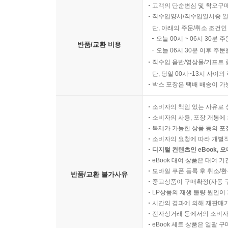
고객의 단순변심 및 착오구
직수입양서/직수입일서중 일
단, 아래의 주문/취소 조건인
오늘 00시 ~ 06시 30분 
반품/교환 비용
오늘 06시 30분 이후 주문
직수입 음반/영상물/기프트 
단, 당일 00시~13시 사이
박스 포장은 택배 배송이 가
소비자의 책임 있는 사유로 
소비자의 사용, 포장 개봉에 
복제가 가능한 상품 등의 포장을 
소비자의 요청에 따라 개별
디지털 컨텐츠인 eBook, 
eBook 대여 상품은 대여 기
모바일 쿠폰 등록 후 취소/환
반품/교환 불가사유
중고상품이 구매확정(자동 
LP상품의 재생 불량 원인이 기
시간의 경과에 의해 재판매가
전자상거래 등에서의 소비자
eBook 세트 상품은 일괄 