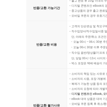
출고 완료 후 10일 이내의 
디지털 콘텐츠인 eBook의 
반품/교환 가능기간
중고상품의 경우 출고 완료일
모바일 쿠폰의 경우 유효기간(
고객의 단순변심 및 착오구
직수입양서/직수입일서중 일
단, 아래의 주문/취소 조건인
오늘 00시 ~ 06시 30분 
반품/교환 비용
오늘 06시 30분 이후 주문
직수입 음반/영상물/기프트 
단, 당일 00시~13시 사이
박스 포장은 택배 배송이 가
소비자의 책임 있는 사유로 
소비자의 사용, 포장 개봉에 
복제가 가능한 상품 등의 포장을 
소비자의 요청에 따라 개별
디지털 컨텐츠인 eBook, 
eBook 대여 상품은 대여 기
모바일 쿠폰 등록 후 취소/환
반품/교환 불가사유