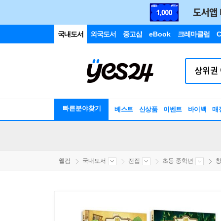
국내도서
외국도서
중고샵
eBook
크레마클럽
C
빠른분야찾기
베스트
신상품
이벤트
바이백
매
웰컴
국내도서
전집
초등 중학년