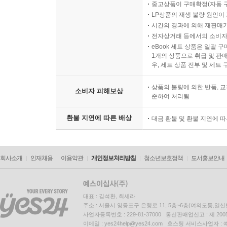
중고상품이 구매확정(자동 
LP상품의 재생 불량 원인이 기
시간의 경과에 의해 재판매가
전자상거래 등에서의 소비자
eBook 세트 상품은 일괄 
1개의 상품으로 취급 및 판매
우, 세트 상품 전부 및 세트
상품의 불량에 의한 반품, 교
소비자 피해보상
준하여 처리됨
환불 지연에 따른 배상
대금 환불 및 환불 지연에 
회사소개
인재채용
이용약관
개인정보처리방침
청소년보호정책
도서홍보안내
대표 : 김석환, 최세라
주소 : 서울시 영등포구 은행로 11, 5층~6층(여의도동,일신
사업자등록번호 : 229-81-37000 통신판매업신고 : 제 200
이메일 : yes24help@yes24.com 호스팅 서비스사업자 :