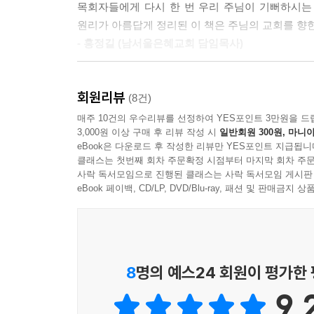
목회자들에게 다시 한 번 우리 주님이 기뻐하시는
원리가 아름답게 정리된 이 책은 주님의 교회를 향한
- 홍정길 (남서울은혜교회 담임목사)
우리는 이 책에서 경건하고 충성스런 한 복음 사역
회원리뷰
- 데이비드 잭맨 (프로클러메이션 재단 회장)
(8건)
매주 10건의 우수리뷰를 선정하여 YES포인트 3만원을 드
3,000원 이상 구매 후 리뷰 작성 시
일반회원 300원, 마니아
저자는 이 책에서 성실하고도 엄정한 성경 강해, 명
eBook은 다운로드 후 작성한 리뷰만 YES포인트 지급됩니
클래스는 첫번째 회차 주문확정 시점부터 마지막 회차 주문
사락 독서모임으로 진행된 클래스는 사락 독서모임 게시판
eBook 페이백, CD/LP, DVD/Blu-ray, 패션 및 판매금
8
명의 예스24 회원이 평가한
9.