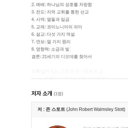
2. 예배: 하나님의 성호를 자랑함
3. 전도: 지역 교회를 통한 선교
4. 사역: 열둘과 일곱
5. 교제: 코이노니아의 의미
6. 설교: 다섯 가지 역설
7. 연보: 열 가지 원리
8. 영향력: 소금과 빛
결론: 21세기의 디모데를 찾아서
부록‘살아 있는 교회’와 존 스토트의 삶
I. 나는 왜 여전히 영국 성공회 교인인가?
II. 나에게는 살아 있는 교회에 대한 꿈이 있습니다
저자 소개
III. 어느 여든 살 노인의 묵상
(1명)
저 :
존 스토트
(John Robert Walmsley Stott)