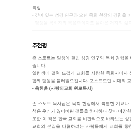
특징
- 깊이 있는 성경 연구와 오랜 목회 현장의 경험을
- 평생을 목회자와 복음주의자로 살아온 저자의 삶과
독자 대상
추천평
- 존 스토트의 교회론에 대해 관심 있는 이들
- 교회란 과연 무엇인가, 교회란 어떠해야 하는가에 
존 스토트는 일생에 걸친 성경 연구와 목회 경험을
- 오늘날 교회의 역할과 사명에 대하여 고민하는 이
줍니다.
- 목회자, 신학생
일평생에 걸쳐 뜨겁게 교회를 사랑한 목회자이자 
함께 행동을 불러일으킵니다. 포스트모던 시대의 교
- 옥한흠 (사랑의교회 원로목사)
존 스토트 목사님은 목회 현장에서 특별한 기교나 
책은 우리가 잃어버린 것들을 하나하나 찾아 마땅한
또한 이 책은 한국 교회를 비판적으로 바라보는 상
교회의 본질을 타협하려는 사람들에게 교회를 향한