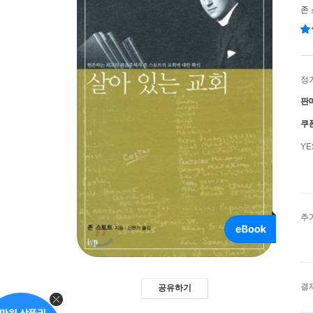
존
정
판
쿠
Y
추
결
공유하기