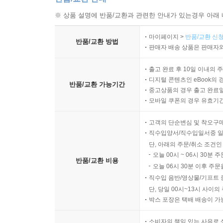
※ 상품 설명에 반품/교환과 관련한 안내가 있는경우 아래 
마이페이지 >
반품/교환 신청
반품/교환 방법
판매자 배송 상품은 판매자와
출고 완료 후 10일 이내의 
디지털 콘텐츠인 eBook의 
반품/교환 가능기간
중고상품의 경우 출고 완료일
모바일 쿠폰의 경우 유효기간(
고객의 단순변심 및 착오구
직수입양서/직수입일서중 일
단, 아래의 주문/취소 조건인
오늘 00시 ~ 06시 30분 
반품/교환 비용
오늘 06시 30분 이후 주문
직수입 음반/영상물/기프트 
단, 당일 00시~13시 사이
박스 포장은 택배 배송이 가
소비자의 책임 있는 사유로 