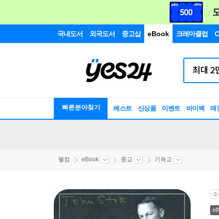
국내도서
외국도서
중고샵
eBook
크레마클럽
C
빠른분야찾기
베스트
신상품
이벤트
바이백
매
웰컴
eBook
종교
기독교
소
eB