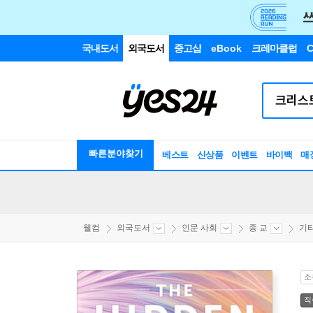
국내도서
외국도서
중고샵
eBook
크레마클럽
C
빠른분야찾기
베스트
신상품
이벤트
바이백
매
웰컴
외국도서
인문 사회
종 교
기
소
직