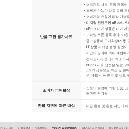
소비자의 사용, 포장 개봉에 
복제가 가능한 상품 등의 포장을 
소비자의 요청에 따라 개별
디지털 컨텐츠인 eBook, 
eBook 대여 상품은 대여 기
모바일 쿠폰 등록 후 취소/환
반품/교환 불가사유
중고상품이 구매확정(자동 
LP상품의 재생 불량 원인이 기
시간의 경과에 의해 재판매가
전자상거래 등에서의 소비자
eBook 세트 상품은 일괄 
1개의 상품으로 취급 및 판매
우, 세트 상품 전부 및 세트
상품의 불량에 의한 반품, 교
소비자 피해보상
준하여 처리됨
환불 지연에 따른 배상
대금 환불 및 환불 지연에 
회사소개
인재채용
이용약관
개인정보처리방침
청소년보호정책
도서홍보안내