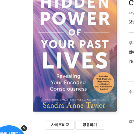
C
Tay
첫
정
판
Y
추
결
사이즈비교
공유하기