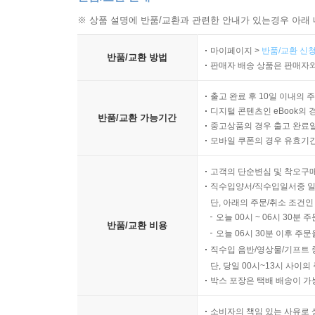
※ 상품 설명에 반품/교환과 관련한 안내가 있는경우 아래 
마이페이지 >
반품/교환 신청
반품/교환 방법
판매자 배송 상품은 판매자와
출고 완료 후 10일 이내의 
디지털 콘텐츠인 eBook의 
반품/교환 가능기간
중고상품의 경우 출고 완료일
모바일 쿠폰의 경우 유효기간(
고객의 단순변심 및 착오구
직수입양서/직수입일서중 일
단, 아래의 주문/취소 조건인
오늘 00시 ~ 06시 30분 
반품/교환 비용
오늘 06시 30분 이후 주문
직수입 음반/영상물/기프트 
단, 당일 00시~13시 사이
박스 포장은 택배 배송이 가
소비자의 책임 있는 사유로 