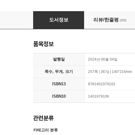
The Hidden Power of Your Past Lives: Rev
도서정보
리뷰/한줄평
(0/0)
품목정보
발행일
2024년 06월 04일
쪽수, 무게, 크기
257쪽 | 367g | 140*216mm
ISBN13
9781401979102
ISBN10
1401979106
관련분류
카테고리 분류