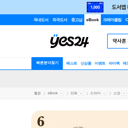
국내도서
외국도서
중고샵
eBook
크레마클럽
C
빠른분야찾기
베스트
신상품
이벤트
바이백
매
웰컴
eBook
만화
드라마
소장