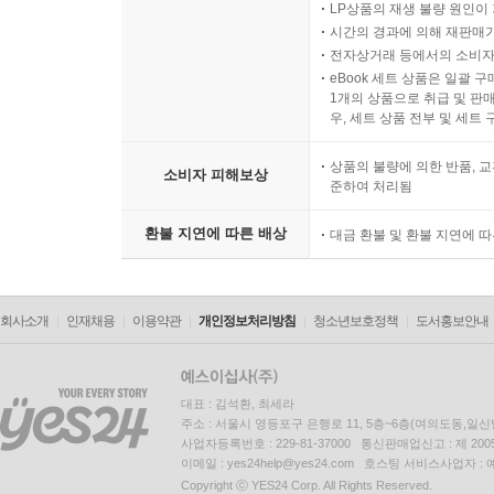
LP상품의 재생 불량 원인이 기
시간의 경과에 의해 재판매가
전자상거래 등에서의 소비자
eBook 세트 상품은 일괄 
1개의 상품으로 취급 및 판매
우, 세트 상품 전부 및 세트
상품의 불량에 의한 반품, 교
소비자 피해보상
준하여 처리됨
환불 지연에 따른 배상
대금 환불 및 환불 지연에 
회사소개
인재채용
이용약관
개인정보처리방침
청소년보호정책
도서홍보안내
대표 : 김석환, 최세라
주소 : 서울시 영등포구 은행로 11, 5층~6층(여의도동,일신
사업자등록번호 : 229-81-37000 통신판매업신고 : 제 200
이메일 : yes24help@yes24.com 호스팅 서비스사업자 :
Copyright ⓒ YES24 Corp. All Rights Reserved.