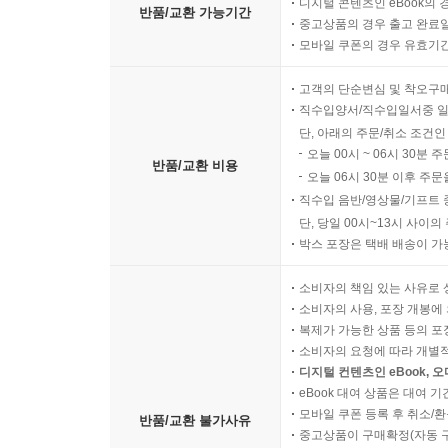
디지털 콘텐츠인 eBook의 
반품/교환 가능기간
중고상품의 경우 출고 완료일
모바일 쿠폰의 경우 유효기간(
고객의 단순변심 및 착오구
직수입양서/직수입일서중 일
단, 아래의 주문/취소 조건인
오늘 00시 ~ 06시 30분 
반품/교환 비용
오늘 06시 30분 이후 주문
직수입 음반/영상물/기프트 
단, 당일 00시~13시 사이
박스 포장은 택배 배송이 가
소비자의 책임 있는 사유로 
소비자의 사용, 포장 개봉에 
복제가 가능한 상품 등의 포장을 
소비자의 요청에 따라 개별
디지털 컨텐츠인 eBook, 
eBook 대여 상품은 대여 기
모바일 쿠폰 등록 후 취소/환
반품/교환 불가사유
중고상품이 구매확정(자동 