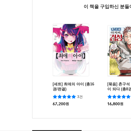
이 책을 구입하신 분
[세트] 최애의 아이 (총16
[묶음] 촌구석
권/완결)
이 되다 (총8
3건
67,200
원
16,800
원