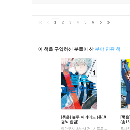
1
2
3
4
5
6
이 책을 구입하신 분들이 산
분야 연관 책
[묶음] 블루 피리어드 (총18
[묶음
권/미완결)
(총1
야마구치 츠바사 저
시프트코믹스
코사카
|