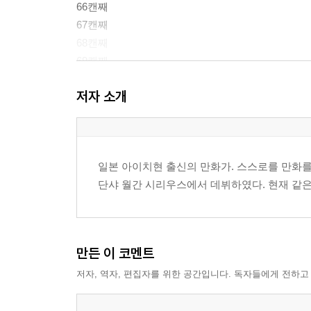
66캔째
67캔째
68캔째
69캔째
보너스 만화
저자 소개
일본 아이치현 출신의 만화가. 스스로를 만화를
단샤 월간 시리우스에서 데뷔하였다. 현재 같은
만든 이 코멘트
저자, 역자, 편집자를 위한 공간입니다. 독자들에게 전하고