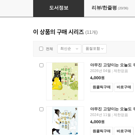
야무진 고양이는 오늘도 우울 06권
도서정보
리뷰/한줄평
(20/36)
이 상품의 구매 시리즈
(11개)
최신순
품절포함
전체
야무진 고양이는 오늘도 우
2026년 04월
제한없음
|
4,000
원
원클릭구매
바로구매
야무진 고양이는 오늘도 우
2024년 11월
제한없음
|
4,000
원
원클릭구매
바로구매