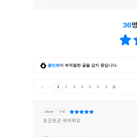
36
명
클린봇
이 부적절한 글을 감지 중입니다.
1
2
3
4
5
6
eBook
구매
포근포근 귀여위요