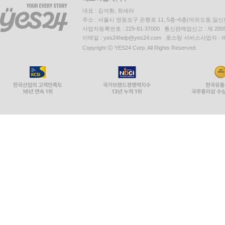
대표 : 김석환, 최세라
주소 : 서울시 영등포구 은행로 11, 5층~6층(여의도동,일신
사업자등록번호 : 229-81-37000 통신판매업신고 : 제 200
이메일 : yes24help@yes24.com 호스팅 서비스사업자 :
Copyright ⓒ YES24 Corp. All Rights Reserved.