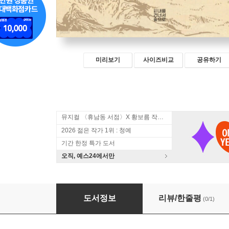
미리보기
사이즈비교
공유하기
뮤지컬 〈휴남동 서점〉X 황보름 작가 북토크
2026 젊은 작가 1위 : 청예
기간 한정 특가 도서
오직, 예스24에서만
류성룡, 전란을 헤치며
도서정보
리뷰/한줄평
(0/1)