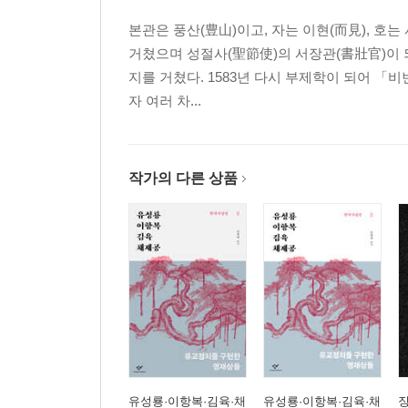
본관은 풍산(豊山)이고, 자는 이현(而見), 호는
거쳤으며 성절사(聖節使)의 서장관(書壯官)이 
지를 거쳤다. 1583년 다시 부제학이 되어 
자 여러 차...
작가의 다른 상품
유성룡·이항복·김육·채
유성룡·이항복·김육·채