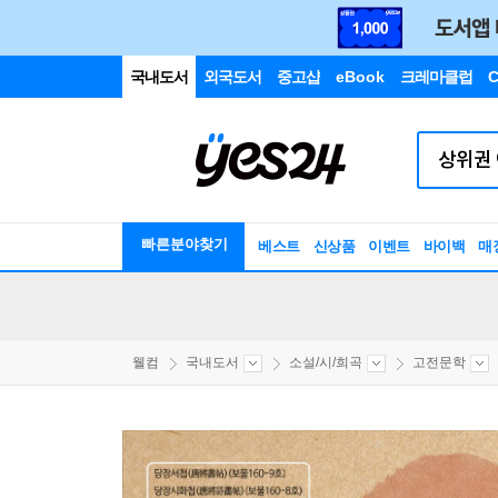
국내도서
외국도서
중고샵
eBook
크레마클럽
C
빠른분야찾기
베스트
신상품
이벤트
바이백
매
웰컴
국내도서
소설/시/희곡
고전문학