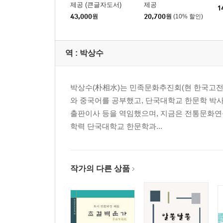
제공 (큰글자도서)
제공
1
43,000
원
20,700
원
(10% 할인)
역 :
박상수
박상수(朴相水)는 민족문화추진회(현 한국고전번
와 중국어를 공부했고, 단국대학교 한문학 박
출판이사 등을 역임했으며, 지금은 전통문화연
학력 단국대학교 한문학과...
작가의 다른 상품