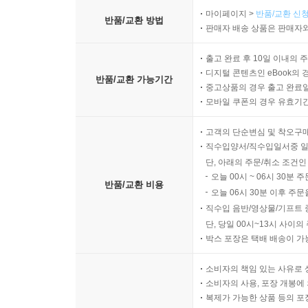
마이페이지 >
반품/교환 신청
반품/교환 방법
판매자 배송 상품은 판매자와
출고 완료 후 10일 이내의 
디지털 콘텐츠인 eBook의 
반품/교환 가능기간
중고상품의 경우 출고 완료일
모바일 쿠폰의 경우 유효기간(
고객의 단순변심 및 착오구
직수입양서/직수입일서중 일
단, 아래의 주문/취소 조건인
오늘 00시 ~ 06시 30분 
반품/교환 비용
오늘 06시 30분 이후 주문
직수입 음반/영상물/기프트 
단, 당일 00시~13시 사이
박스 포장은 택배 배송이 가
소비자의 책임 있는 사유로 
소비자의 사용, 포장 개봉에 
복제가 가능한 상품 등의 포장을 