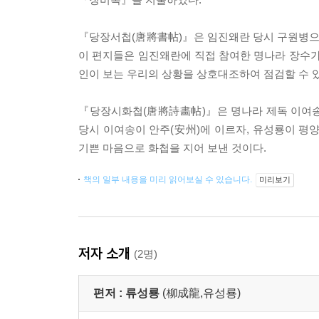
『당장서첩(唐將書帖)』은 임진왜란 당시 구원병으로
이 편지들은 임진왜란에 직접 참여한 명나라 장수가
인이 보는 우리의 상황을 상호대조하여 점검할 수 
『당장시화첩(唐將詩畵帖)』은 명나라 제독 이여송(李
당시 이여송이 안주(安州)에 이르자, 유성룡이 평
기쁜 마음으로 화첩을 지어 보낸 것이다.
책의 일부 내용을 미리 읽어보실 수 있습니다.
미리보기
저자 소개
(2명)
편저 :
류성룡
(柳成龍,유성룡)