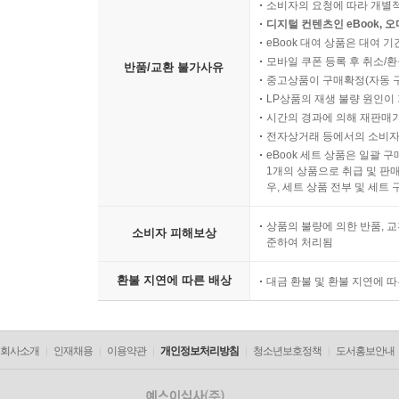
소비자의 요청에 따라 개별
디지털 컨텐츠인 eBook, 
eBook 대여 상품은 대여 기
모바일 쿠폰 등록 후 취소/환
반품/교환 불가사유
중고상품이 구매확정(자동 
LP상품의 재생 불량 원인이 기
시간의 경과에 의해 재판매가
전자상거래 등에서의 소비자
eBook 세트 상품은 일괄 
1개의 상품으로 취급 및 판매
우, 세트 상품 전부 및 세트
상품의 불량에 의한 반품, 교
소비자 피해보상
준하여 처리됨
환불 지연에 따른 배상
대금 환불 및 환불 지연에 
회사소개
인재채용
이용약관
개인정보처리방침
청소년보호정책
도서홍보안내