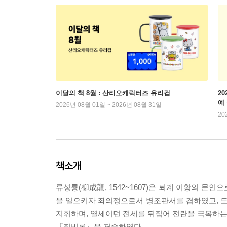
이달의 책 8월 : 산리오캐릭터즈 유리컵
2
예
2026년 08월 01일 ~ 2026년 08월 31일
20
책소개
류성룡(柳成龍, 1542~1607)은 퇴계 이황의 문인으
을 일으키자 좌의정으로서 병조판서를 겸하였고, 도
지휘하며, 열세이던 전세를 뒤집어 전란을 극복하는 
『징비록』을 저술하였다.