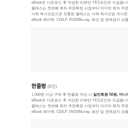
eBook은 다운로드 후 작성한 리뷰만 YES포인트 지급됩니
02 박봉주 내각의 1차 개혁: 농업, 기업관리, 노동
특징이 북한 정치체제에 어떤 영향을 미치는지, 
클래스는 첫번째 회차 주문확정 시점부터 마지막 회차 주문
가. 포전담당제 시범 도입
리더십 특성을 부하들은 어떻게 활용해 정책결정
사락 독서모임으로 진행된 클래스는 사락 독서모임 게시판
나. 기업경영 자율화 시범 도입
변형되는지를 다룬다. 특히 이 책은 김정일과 김
eBook 페이백, CD/LP, DVD/Blu-ray, 패션 및 판매금
다. 기업소 부업농제(1.12 방침) 실시
것이다.
라. 노동행정체계 개선과 독립채산제 확대
03 박봉주 내각의 7.1조치 비판과 급진 개혁 모색
가. 급진 개혁(2차 개혁) 추진 배경
나. 내각상무조의 7.1조치 비판
다. 내각상무조의 급진 개혁구상
｜제4절｜ 개혁 정체·후퇴: 당의 견제와 역 개혁 조치(2
한줄평
(0건)
01 경제개혁과 ‘당의 영도’ 간의 조화 문제 부상
가. 당의 ‘사회주의 원칙’ 강조
1,000원 이상 구매 후 한줄평 작성 시
일반회원 50원, 마니
eBook은 다운로드 후 작성한 리뷰만 YES포인트 지급됩니
나. 당 계획재정부(부장 박남기) 신설과 당·정 갈등
클래스는 첫번째 회차 주문확정 시점부터 마지막 회차 주문
다. 박봉주 총리의 실권(失權)
eBook 페이백, CD/LP, DVD/Blu-ray, 패션 및 판매금
02 개혁 정체 : 당의 경제개혁 속도 조절
가. 국가양곡전매제 추진(2005.10)