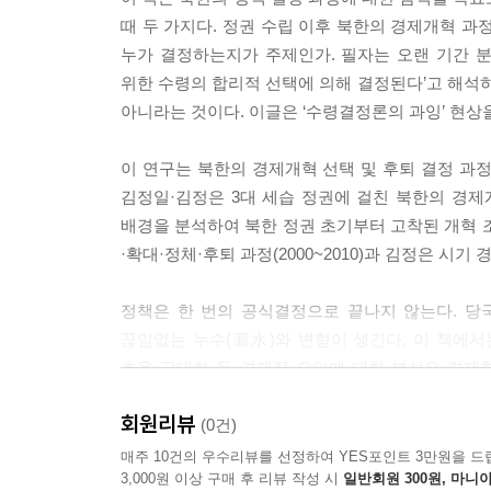
나. 경제관리개선 조치 내용 및 시행과정
때 두 가지다. 정권 수립 이후 북한의 경제개혁 과
다. 시행 이전 논란 및 졸속 시행 징후
누가 결정하는지가 주제인가. 필자는 오랜 기간 
02 7.1조치 초기 시행착오 및 내부 반발
위한 수령의 합리적 선택에 의해 결정된다’고 해석하
가. 7.1조치에 대한 내부 반응
아니라는 것이다. 이글은 ‘수령결정론의 과잉’ 현상
나. 7.1조치의 시행착오와 성과
다. 7.1조치의 경제적 평가
이 연구는 북한의 경제개혁 선택 및 후퇴 결정 과
03 종합시장 장려와 시장 물가 통제 실패
김정일·김정은 3대 세습 정권에 걸친 북한의 경
가. 시장 장려 조치 : 시행과정 및 배경
배경을 분석하여 북한 정권 초기부터 고착된 개혁 
나. 종합시장 확대와 물가안정화 실패
·확대·정체·후퇴 과정(2000~2010)과 김정은 시기
다. 시장의 범람과 불법 거래 확산
04 7.1조치와 선군로선 및 특구개발과의 관계
정책은 한 번의 공식결정으로 끝나지 않는다. 당
가. 김정일의 '선군경제건설로선' 표방
끊임없는 누수(漏水)와 변형이 생긴다. 이 책에
나. 선군 노선과 7.1조치의 관계 : 분절 경제의 심화
효용 극대화 등 경제적 요인에 대한 분석은 경제
다. 특구 개방과 공급부족 해결의 모색
정치적 맥락에서 정책결정과정을 해석했다.
회원리뷰
(0건)
｜제3절｜ 개혁 확대: 박봉주의 시장경제 요소 도입(2
이 연구를 하게 된 배경에는 북한 정책결정체계의
매주 10건의 우수리뷰를 선정하여 YES포인트 3만원을 드
3,000원 이상 구매 후 리뷰 작성 시
일반회원 300원, 마니아
01 박봉주 총리 등용과 재량권 부여
최고지도자에게 집중된 정보와 결정 권한, 엄격한 수