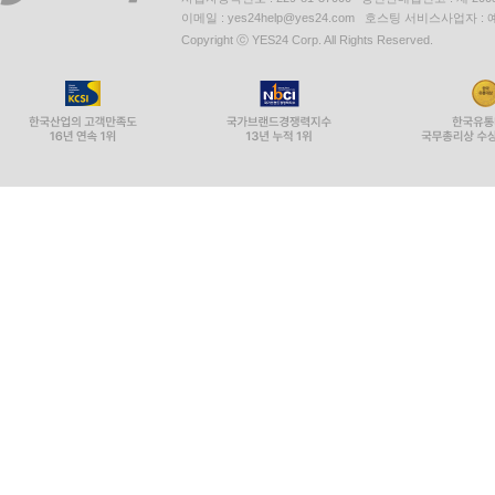
라. 시장화 진전과 특구 개방 추진
이메일 : yes24help@yes24.com 호스팅 서비스사업자 :
Copyright ⓒ YES24 Corp. All Rights Reserved.
｜제3절｜ 김정은의 경제개혁과 정치적 절충 : 경
01 김정은의 경제담론과 경제사정 변화
가. 경제정책 담론 변화
나. 경제 사정의 변화
02 김정은 집권 초반(2012~2015) 경제정책
가. 집권 초기 경제정책 기조
나. 개혁 논란 확산 차단(2012.9)
다. 병진노선과 민생 유예(2013.3)
라. 장성택 숙청(2013.12)의 파급영향
마. 당 행사(2015~2016) 계기 동원체제 강화_
03 7차 당대회 이후(2016~2019) 정책조정
가. 7차 당대회(2016.5) 이후 경제정책 기조
나. 경제제재의 파급 영향
다. 5개년(2016~2020) 전략 추진
라. 경제건설총력 노선(2018.4)