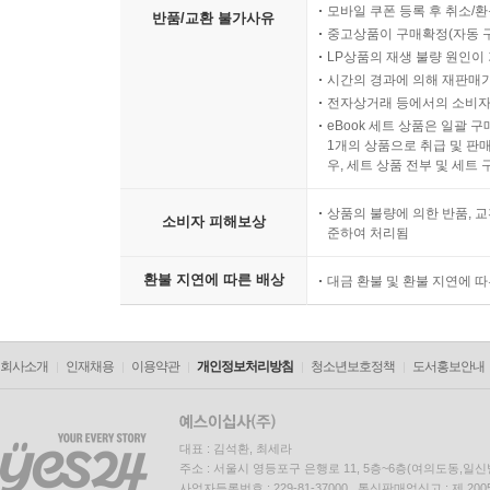
모바일 쿠폰 등록 후 취소/환
가. 김정은의 '6.13 방침'과 농업개혁 적용(2012.10)
반품/교환 불가사유
중고상품이 구매확정(자동 
나. 농업개혁 성과 선전 및 한계
LP상품의 재생 불량 원인이 기
다. 기업 자율성 확대: 이익분배·보수·가격 결정권(20
시간의 경과에 의해 재판매가
전자상거래 등에서의 소비자
｜제2절｜ 김정은의 경제개혁 결론 : ‘우리식경제관
eBook 세트 상품은 일괄 
1개의 상품으로 취급 및 판매
01 당 16호실의 경제개혁 연구(2013.8)
우, 세트 상품 전부 및 세트
가. 농업경영방법 연구
나. 사회주의기업책임관리제 연구
상품의 불량에 의한 반품, 교
소비자 피해보상
준하여 처리됨
다. 경제적 공간의 합리적 이용방안 연구
02 김정은의 '우리식경제관리방법' 발표(2014.5.30 
환불 지연에 따른 배상
대금 환불 및 환불 지연에 
가. 경제개혁 원칙 및 기본 요구
나. 경제에 대한 국가의 통일적 지도와 전략적 관리
다. 사회주의기업관리책임제 실시
회사소개
인재채용
이용약관
개인정보처리방침
청소년보호정책
도서홍보안내
03 '우리식경제관리방법' 평가 및 후속 동향(2015)
가. ‘우리식경제관리방법’평가
나. 경제법령 정비
대표 : 김석환, 최세라
다. 후속 경제관리
주소 : 서울시 영등포구 은행로 11, 5층~6층(여의도동,일신
사업자등록번호 : 229-81-37000 통신판매업신고 : 제 200