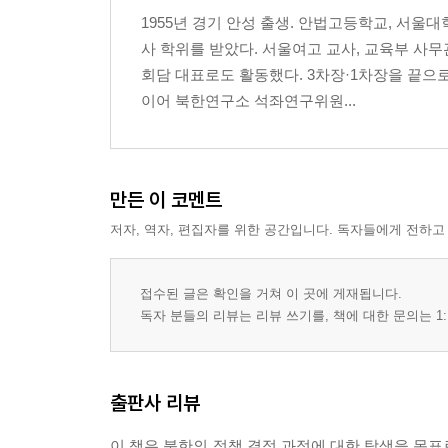
가. "우리식대로 살아 나가자"(잠금 효과)
1955년 경기 안성 출생. 안법고등학교, 서
나. 경제발전 노선의 절충, 합영법 제정(절충주의)
사 학위를 받았다. 서울여고 교사, 교육부 사
다. 연합기업소 체제 도입(1985, 지각 효과)
회담 대표로도 활동했다. 3차장·1차장을 끝
03 1980년대 후반 구소련·동구 사회주의 변화에 대
이어 북한연구소 석좌연구위원...
가. '사회주의 완전승리' 테제로 대응(잠금 효과)
나. 나선특구 개방, 농업·경공업·무역 제일주의(절
다. 소결: 김일성 시대 개혁 의제 설정 경험의 특징
만든 이 코멘트
3장 김정일의 경제개혁과 후퇴(2000~2010)
저자, 역자, 편집자를 위한 공간입니다. 독자들에게 전하고
｜제1절｜ 개혁 모색: ‘주체’에서 ‘실용’으로(1998~20
01 김정일의 권력승계와 경제관리에 대한 부담
접수된 글은 확인을 거쳐 이 곳에 게재됩니다.
02 경제재건의 한계와 새로운 회생 전략 모색
독자 분들의 리뷰는 리뷰 쓰기를, 책에 대한 문의는 1:
03 실리·실적 강조와 경제개혁 분위기 조성
｜제2절｜ 개혁착수: 7.1개혁 조치와 시장 장려(2000
출판사 리뷰
01 7.1조치 결정과 시행 이전 논란
가. '6.3 그루빠'의 개혁 입안 과정과 김정일의 관여
이 책은 북한의 정책 결정 과정에 대한 탐색을 목표