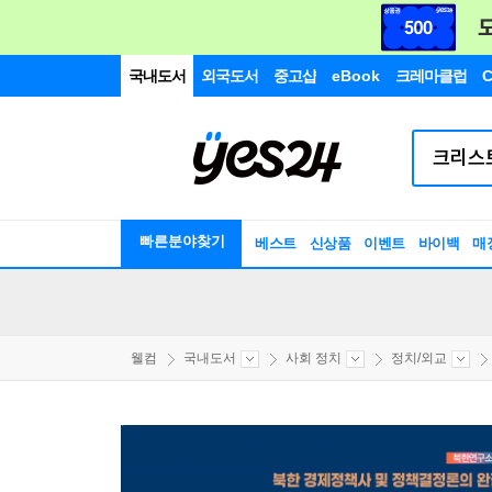
국내도서
외국도서
중고샵
eBook
크레마클럽
C
빠른분야찾기
베스트
신상품
이벤트
바이백
매
웰컴
국내도서
사회 정치
정치/외교