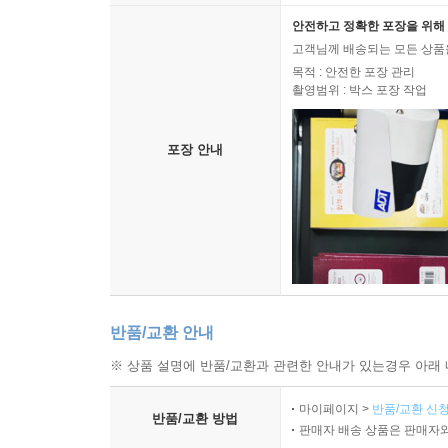
나. 당·군의 경제개혁 후퇴 유도 과정
안전하고 정확한 포장을 위해 
04 조직행태 모델을 통해 본 경제개혁 과정
고객님께 배송되는 모든 상품을
목적 : 안전한 포장 관리
촬영범위 : 박스 포장 작업
｜제3절｜ 관료정치 : 내각의 급진 개혁과 당의 반
01 내각의 '특수부문 축소'를 위한 초기 정치의 실패
포장 안내
가. 내각의 '책임과 권한 불일치' 극복 노력
나. 내각의 '특수부문 축소' 인식 배경과 전략
02 박봉주의 급진 개혁과 대담한 타협 시도
가. 추가 급진 개혁 의제의 성격 : 시장경제 여부
나. 정책 게임의 경기자들과 내각의 협상 자산
다. 박봉주의 대담한 승부수 : ‘시장경제’ 건의
03 내각의 정치화에 대한 당의 반격과 개혁 후퇴
반품/교환 안내
가. 관료정치의 정점 : 개혁 확대에서 후퇴로의 전
나. 당의 반격 : 내각 간부 숙청, 경제정책권 회수
※ 상품 설명에 반품/교환과 관련한 안내가 있는경우 아래 
다. 내각과 당 사이에서 김정일의 입장 변화
마이페이지 >
반품/교환 신청
04 권력층 내 이권 결탁 구조와 분파적 요소
반품/교환 방법
판매자 배송 상품은 판매자와
가. '돈벌이의 폐해' 부각 사건들(2007)