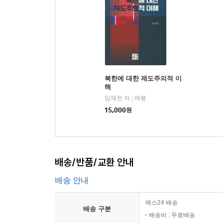
02 지도자의 ‘적극적 정책 관여 밖’의 공
가. 지도자 권위 침투의 한계
나. 지도자의 절충주의와 문제 해결의 지체
다. 지도자의 '말씀' 과잉과 그 무시 현상
03 경제개혁 결정 과정에서 수령결정론의 한계
북한에 대한 제도주의적 이
｜제2절｜ 조직행태 : 경로 의존성과 본위주의
해
01 과거 경험에 의존한 개혁의 한계
임재천 저
매봉
|
가. 개혁팀의 동질성, 경험에 의존한 개혁
15,000
원
나. ‘시장이 아닌 시장’ 구조론
다. 지도자의 정책 결정 행위의 본질
02 집행과정에서의 정책변형과 본위주의
가. 표준행동절차의 급변과 정책 혼선
배송/반품/교환 안내
나. 유형동상(類型同狀) 현상 : 절충과 타협
배송 안내
다. '분권과 조정의 조화'에 대한 시각차
라. 상·하부 본위주의 현상의 고착
예스24 배송
03 조직간 이해관계 조정 실패와 개혁 후퇴
배송 구분
배송비 : 무료배송
가. 국가 목표와 조직이익 간의 괴리