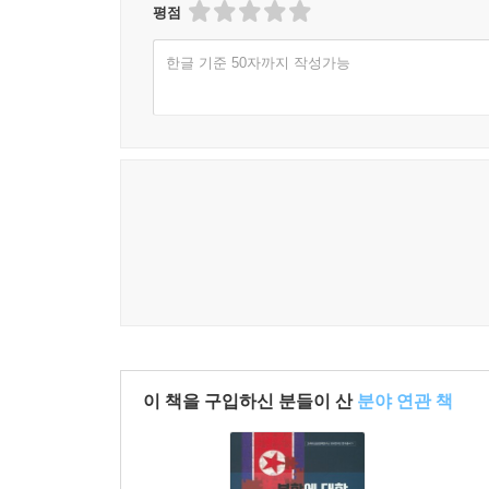
나. 전국 부동산 실사 사업(2006.4~8월)
평점
다. 개인 서비스업·수공업 통제(2007.2)
한글 기준 50자까지 작성가능
03 시장통제 등 개혁 후퇴
가. ‘시장=비사회주의 서식장’ 군중 교양(2007.10)
나. 김정일의 ‘경제개혁 후퇴’ 선언(2008.6.18 담화)
다. 종합시장 철거 추진 및 뙈기밭 회수(2009)
라. 화폐개혁 및 시장의 반격(2010)
04 소결: 김정일의 경제개혁 실험 10년(2000~2010)
4장 김정일 시기 경제개혁의 조직행태와 관료정치
｜제1절｜ 지도자의 역할과 수령제 작동 밖
01 경제개혁 추진과정에서 지도자의 역할
가. 지도자의 ‘주도적 역할’ 개관
이 책을 구입하신 분들이 산
분야 연관 책
나. 개혁 의제 개방의 실효성 확보
다. 총리에게 개혁 위임 및 전권 부여
라. 김정일의 ‘개혁 후퇴’ 선언