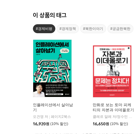
이 상품의 태그
#경제비평
#경제정책
#북한이야기
#궁금한북한
인플레이션에서 살아남
만화로 보는 토마 피케
기
티의 자본과 이데올로기
오건영 저
페이지2북스
클레르 알레 저/정수민 역/벤자민 아담 그림/이정우 감수
|
16,920
원
(10% 할인)
16,650
원
(10% 할인)