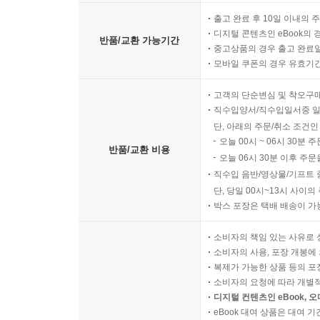
나. 힘센 권력기관의 이권 흥정 요구 유형
출고 완료 후 10일 이내의 
다. 경제관리를 둘러싼 분파적 요소
디지털 콘텐츠인 eBook의 
반품/교환 가능기간
중고상품의 경우 출고 완료일
05 관료정치 모델을 통해 본 경제개혁 과정
모바일 쿠폰의 경우 유효기간(
5장 김정은의 경제개혁과 관료정치(2012~2023)
고객의 단순변심 및 착오구
직수입양서/직수입일서중 일
｜제1절｜ 김정은의 경제개혁 의제 부활
단, 아래의 주문/취소 조건인
오늘 00시 ~ 06시 30분 
01 김정은의 집권과 12.28 담화(2011.12)
반품/교환 비용
오늘 06시 30분 이후 주문
02 개혁상무조 구성과 내각책임제 강조
직수입 음반/영상물/기프트 
가. 1228호 상무 구성과 개편 시안 연구
단, 당일 00시~13시 사이
나. 김정은의 내각책임제·중심제 강조
박스 포장은 택배 배송이 가
다. 김정은 집권 초 경제개혁 추진과정
03 8대 '경제관리방법 개편 시안' 완성(2012.9)
소비자의 책임 있는 사유로 
소비자의 사용, 포장 개봉에 
가. 기업관리·가격·재정 및 노동 부문
복제가 가능한 상품 등의 포장을 
나. 화폐유통·상업유통·통계 및 농업 부문
소비자의 요청에 따라 개별
다. 개편 시안의 특징
디지털 컨텐츠인 eBook, 
04 농업개혁 및 기업 자율성 확대(2012~2013)
eBook 대여 상품은 대여 기