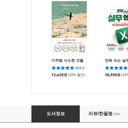
이처럼 사소한 것들
진짜 쓰는 실
804건
12,420
원
(10% 할인)
18,900
원
(10
북한은 왜 경제개혁에 실패하는가?
도서정보
리뷰/한줄평
(0/0)