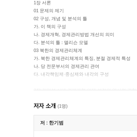
1장 서론
01 문제의 제기
02 구성, 개념 및 분석의 틀
가. 이 책의 구성
나. 경제개혁, 경제관리방법 개선의 의미
다. 분석의 틀 : 앨리슨 모델
03 북한의 경제관리체계
가. 북한 경제관리체계의 특징, 분절 경제적 특성
나. 당 전문부서의 경제관리 관여
다. 내각책임제·중심제와 내각의 구성
2장 김일성 시대 경제개혁 의제 설정의 역사적 경험
01 1950~1960년대 탈(脫) 스탈린주의 조류에 대한
저자 소개
가. 개혁 논란 : 8월 종파사건과 갑산파의 '가(假)화
(1명)
나. 경제개혁보다 '주체 역량 강화 우선' 주장
다. 경제개혁 선택의 절충주의와 지각 효과
저 :
한기범
02 1970년대 후반 중국의 개혁·개방에 대한 대응