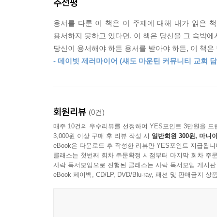
추천평
용서하셨는지 알고, 상대방에게 기꺼이 용서를 베
하나님은 그분의 강한 진리로 우리가 그런 상황을 
용서를 다룬 이 책은 이 주제에 대해 내가 읽은 
이것이 하나님이 역사하시는 방식이다.
용서하지 못하고 있다면, 이 책은 당신을 그 속박에
당신이 용서해야 하든 용서를 받아야 하든, 이 책은
[이런 분께 추천합니다!]
- 데이빗 제러마이어 (섀도 마운틴 커뮤니티 교회 담
- 나에게 고통을 주었던 사람이나 상황을 생각하면 
- 용서가 무엇인지, 왜 용서해야 하는지, 어떻게 용
- 성경적 용서를 실천함으로 하나님을 더 깊이 만나
회원리뷰
(0건)
매주 10건의 우수리뷰를 선정하여 YES포인트 3만원을 드
3,000원 이상 구매 후 리뷰 작성 시
일반회원 300원, 마니아
eBook은 다운로드 후 작성한 리뷰만 YES포인트 지급됩니
클래스는 첫번째 회차 주문확정 시점부터 마지막 회차 주문
사락 독서모임으로 진행된 클래스는 사락 독서모임 게시판
eBook 페이백, CD/LP, DVD/Blu-ray, 패션 및 판매금