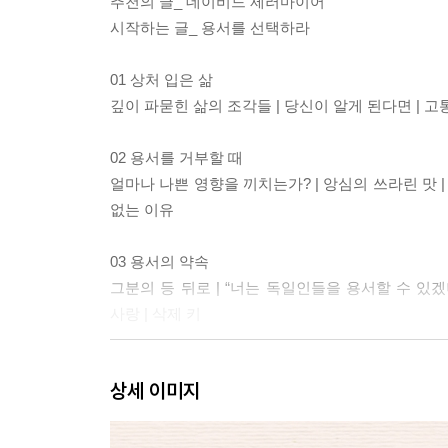
추천의 글_ 데이비드 제러마이어
시작하는 글_ 용서를 선택하라
01 상처 입은 삶
깊이 파묻힌 삶의 조각들 | 당신이 알게 된다면 | 고
02 용서를 거부할 때
얼마나 나쁜 영향을 끼치는가? | 앙심의 쓰라린 맛 |
없는 이유
03 용서의 약속
그분의 등 뒤로 | “너는 독일인들을 용서할 수 있겠
사랑 | 삭제 키
04 예수님 때문에 용서하라
상세 이미지
어떻게 이것이 가능한가? | 용서의 세 가지 측면 | 
05 용서의 기술