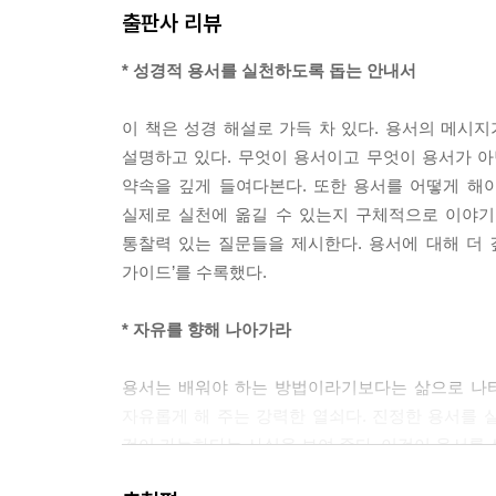
출판사 리뷰
당신은 하나님의 무한한 능력, 즉 ‘용서할 수 없는’
* 성경적 용서를 실천하도록 돕는 안내서
의’ 죄를 용서받은 바로 그 은혜와 용서로 다른 사람
그러므로 용서를 선택하라! 용서하라! 용서하고 싶은
이 책은 성경 해설로 가득 차 있다. 용서의 메시
로 용서는 감정이 아니다. 용서는 의지의 행위, 즉 
설명하고 있다. 무엇이 용서이고 무엇이 용서가 
--- 「5. 용서의 기술」 중에서
약속을 깊게 들여다본다. 또한 용서를 어떻게 해
실제로 실천에 옮길 수 있는지 구체적으로 이야기
우리에게 죄지은 사람들을 용서하고 축복하기로 선
통찰력 있는 질문들을 제시한다. 용서에 대해 더
받는 사람들의 삶에 그분의 구속 사역의 도구, 즉 
가이드’를 수록했다.
아 마땅하다는 사실을 깨닫는다.
설명할 수 없는 이러한 과분한 일은 마침내 그들에게
* 자유를 향해 나아가라
--- 「8. 복으로 갚으라」 중에서
용서는 배워야 하는 방법이라기보다는 삶으로 나타
자유롭게 해 주는 강력한 열쇠다. 진정한 용서를
것이 가능하다는 사실을 보여 준다. 이것이 용서를 
상처가 너무 깊어서 다른 사람들과 거리를 두는