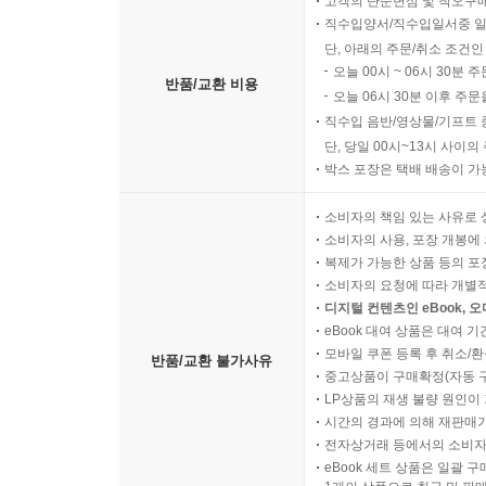
고객의 단순변심 및 착오구
직수입양서/직수입일서중 일
단, 아래의 주문/취소 조건인
오늘 00시 ~ 06시 30분 
반품/교환 비용
오늘 06시 30분 이후 주문
직수입 음반/영상물/기프트 
단, 당일 00시~13시 사이
박스 포장은 택배 배송이 가
소비자의 책임 있는 사유로 
소비자의 사용, 포장 개봉에 
복제가 가능한 상품 등의 포장을 
소비자의 요청에 따라 개별
디지털 컨텐츠인 eBook, 
eBook 대여 상품은 대여 기
모바일 쿠폰 등록 후 취소/환
반품/교환 불가사유
중고상품이 구매확정(자동 
LP상품의 재생 불량 원인이 기
시간의 경과에 의해 재판매가
전자상거래 등에서의 소비자
eBook 세트 상품은 일괄 