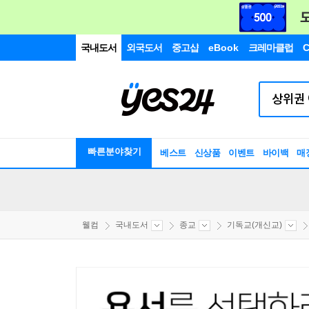
국내도서
외국도서
중고샵
eBook
크레마클럽
C
빠른분야찾기
베스트
신상품
이벤트
바이백
매
웰컴
국내도서
종교
기독교(개신교)