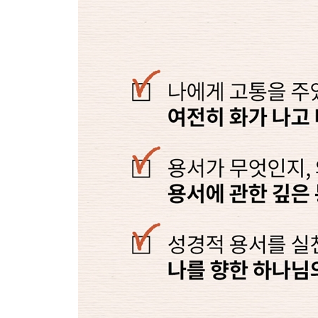
누가 나쁜 일을 했는가? | 이 일에 대해 양심에 걸리
아니면 최악을 택할 것인가?
06 하나님께 화를 내다
불가능을 믿으라 | 오, 주님, 어느 때까지입니까? |
않는 갈망 | 죽음 앞에서의 용서
07 진정한 용서와 거짓 용서
용서한 것같이 느껴지지 않아 | 그냥 잊을 수는 없는가
비극?
08 복으로 갚으라
용서의 마무리 | 잘못된 것을 다시 쓰기 | 용서의 더 
맺는 글_ 용서의 힘
감사의 글
주