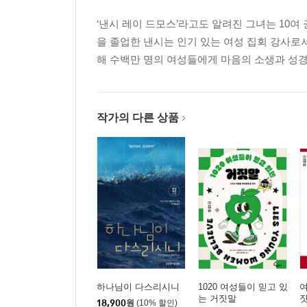
‘낸시 레이 드모스’라고도 알려진 그녀는 10
을 졸업한 낸시는 인기 있는 여성 집회 강사로서, ‘R
해 수백만 명의 여성들에게 마음의 소생과 성경적
작가의 다른 상품
하나님이 다스리시니
1020 여성들이 믿고 있
여
는 거짓말
18,900
원
(10% 할인)