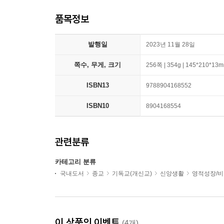
품목정보
발행일
2023년 11월 28일
쪽수, 무게, 크기
256쪽 | 354g | 145*210*13
ISBN13
9788904168552
ISBN10
8904168554
관련분류
카테고리 분류
국내도서
종교
기독교(개신교)
신앙생활
영적성장/
이 상품의 이벤트
(4개)