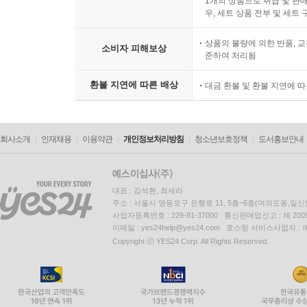
1개의 상품으로 취급 및 판매
우, 세트 상품 전부 및 세트
상품의 불량에 의한 반품, 교
소비자 피해보상
준하여 처리됨
환불 지연에 따른 배상
대금 환불 및 환불 지연에 
회사소개
인재채용
이용약관
개인정보처리방침
청소년보호정책
도서홍보안내
대표 : 김석환, 최세라
주소 : 서울시 영등포구 은행로 11, 5층~6층(여의도동,일신
사업자등록번호 : 229-81-37000 통신판매업신고 : 제 200
이메일 : yes24help@yes24.com 호스팅 서비스사업자 :
Copyright ⓒ YES24 Corp. All Rights Reserved.