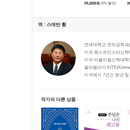
19,000
원
(5% 할인)
2
역 :
스데반 황
연세대학교 전자공학과(B
미국 웨스트민스터신학대학
미국 비블리컬신학대학원(
필라델피아 KITE(Korean I
미국에서 7년간 청년 및
작가의 다른 상품