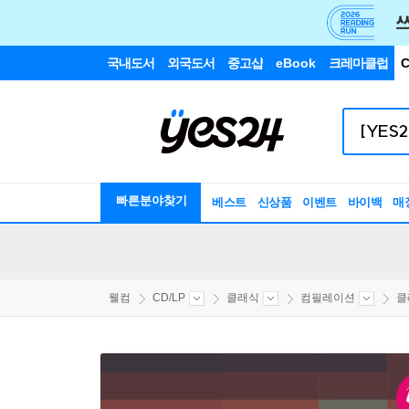
국내도서
외국도서
중고샵
eBook
크레마클럽
C
빠른분야찾기
베스트
신상품
이벤트
바이백
매
웰컴
CD/LP
클래식
컴필레이션
클