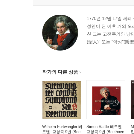
1770년 12월 17일 세
성인이 된 이후 거의 오
친 그는 고전주의와 낭만
(聖人)" 또는 "악성"(樂
작가의 다른 상품
Wilhelm Furtwangler 베
Simon Rattle 베토벤:
M
토벤: 교향곡 9번 (Beet
교향곡 9번 (Beethove
린