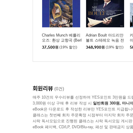
Charles Munch 베를리
Adrian Boult 아드리안
카
오즈: 환상 교향곡 (Berl
볼트 스테레오 녹음 전
이
ioz: Symphonie Fantas
집 (THE Stereo Record
o
37,500
원
(19% 할인)
348,900
원
(19% 할인)
5
tique) [SACD]
ings 1956-1978)[79CD
h
박스세트]
인
(
7
스
회원리뷰
(0건)
매주 10건의 우수리뷰를 선정하여 YES포인트 3만원을 드
3,000원 이상 구매 후 리뷰 작성 시
일반회원 300원, 마니아
eBook은 다운로드 후 작성한 리뷰만 YES포인트 지급됩니
클래스는 첫번째 회차 주문확정 시점부터 마지막 회차 주문
사락 독서모임으로 진행된 클래스는 사락 독서모임 게시판
eBook 페이백, CD/LP, DVD/Blu-ray, 패션 및 판매금