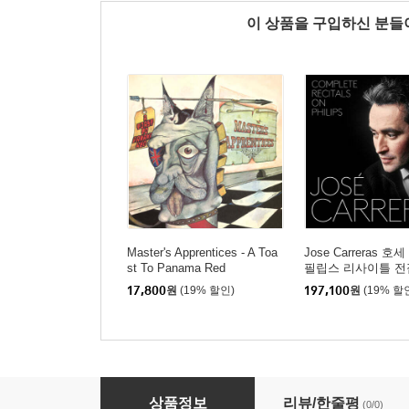
이 상품을 구입하신 분
Master's Apprentices - A Toa
Jose Carreras 
st To Panama Red
필립스 리사이틀 전집 
ete Recitals On Phi
17,800
원
(19% 할인)
197,100
원
(19% 할
s)
BBC 레전드 그레이트 레코딩스 4집 (BBC Legend
상품정보
리뷰/한줄평
(0/0)