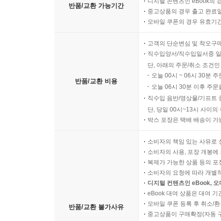
디지털 콘텐츠인 eBook의 
반품/교환 가능기간
중고상품의 경우 출고 완료일
모바일 쿠폰의 경우 유효기간(
고객의 단순변심 및 착오구
직수입양서/직수입일서중 일
단, 아래의 주문/취소 조건인
오늘 00시 ~ 06시 30분 
반품/교환 비용
오늘 06시 30분 이후 주문
직수입 음반/영상물/기프트 
단, 당일 00시~13시 사이
박스 포장은 택배 배송이 가
소비자의 책임 있는 사유로 
소비자의 사용, 포장 개봉에 
복제가 가능한 상품 등의 포장을 
소비자의 요청에 따라 개별
디지털 컨텐츠인 eBook, 
eBook 대여 상품은 대여 기
모바일 쿠폰 등록 후 취소/환
반품/교환 불가사유
중고상품이 구매확정(자동 