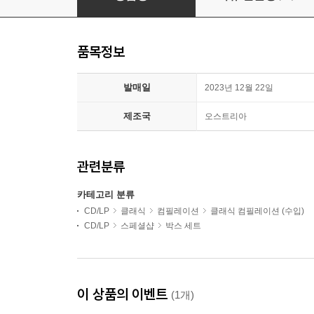
품목정보
발매일
2023년 12월 22일
제조국
오스트리아
관련분류
카테고리 분류
CD/LP
클래식
컴필레이션
클래식 컴필레이션 (수입)
CD/LP
스페셜샵
박스 세트
이 상품의 이벤트
(1개)