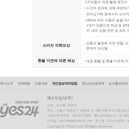
LP상품의 재생 불량 원인이 기
시간의 경과에 의해 재판매가
전자상거래 등에서의 소비자
eBook 세트 상품은 일괄 
1개의 상품으로 취급 및 판매
우, 세트 상품 전부 및 세트
상품의 불량에 의한 반품, 교
소비자 피해보상
준하여 처리됨
환불 지연에 따른 배상
대금 환불 및 환불 지연에 
회사소개
인재채용
이용약관
개인정보처리방침
청소년보호정책
도서홍보안내
대표 : 김석환, 최세라
주소 : 서울시 영등포구 은행로 11, 5층~6층(여의도동,일신
사업자등록번호 : 229-81-37000 통신판매업신고 : 제 200
이메일 : yes24help@yes24.com 호스팅 서비스사업자 :
Copyright ⓒ YES24 Corp. All Rights Reserved.