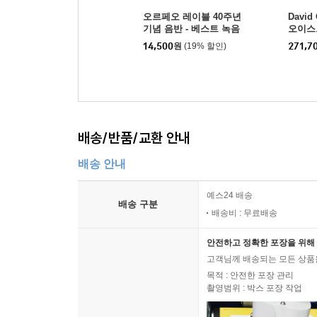
오르페오 레이블 40주년
David
기념 음반 - 베스트 녹음
오이스
40 (ORFEO 40th Annive
블 녹음
14,500
원
(19% 할인)
271,7
rsary Edition: 40 Ultim
er Rem
ate Recordings)
배송/반품/교환 안내
배송 안내
예스24 배송
배송 구분
배송비 : 무료배송
안전하고 정확한 포장을 위해 
고객님께 배송되는 모든 상품을
목적 : 안전한 포장 관리
촬영범위 : 박스 포장 작업