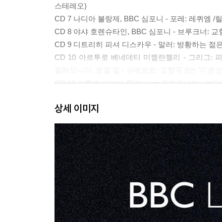
스테레오)
CD 7 나디아 불랑제, BBC 심포니 - 포레: 레퀴엠 /릴리
CD 8 야샤 호렌슈타인, BBC 심포니 - 브루크너: 교향
CD 9 디트리히 피셔 디스카우 - 말러: 방황하는 젊은
CD 10 아르투로 베네데티 미켈란젤리 - 그리그: 피아
필하모니아, 로열 필 - 슈베르트: 교향곡 8번 "미완성" 
CD 12 카를로 마리아 줄리니, 뉴 필하모니아 - 브리튼
CD 13 존 오그던 - 리스트: 피아노 협주곡 1번 & 2
상세 이미지
CD 14 예프게니 스베틀라노프, 런던 심포니 - 림스
CD 15-16 조지 셀, 뉴 필하모니아 - 베토벤: 교향곡 8번
CD 17 데니스 브레인 - 모차르트: 호른 협주곡 3번
CD 18 루돌프 켐페, 에디트 파이네만, BBC 심포니 
CD 19 폴 토르틀리에, BBC 심포니 - 엘가: 첼로 협
CD 20 루돌프 제르킨 - 베토벤: 피아노 소나타 29번 