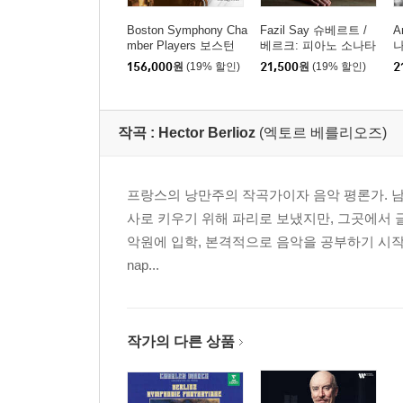
Boston Symphony Cha
Fazil Say 슈베르트 /
A
mber Players 보스턴
베르크: 피아노 소나타
나
심포니 체임버 플레이
(Schubert / Berg: Pian
1
156,000
원
(19% 할인)
21,500
원
(19% 할인)
2
어즈 - DG 녹음 에디션
o Sonatas)
(The Deutsche Gramm
ophon Recordings)
작곡 :
Hector Berlioz
(엑토르 베를리오즈)
프랑스의 낭만주의 작곡가이자 음악 평론가. 
사로 키우기 위해 파리로 보냈지만, 그곳에서 글
악원에 입학, 본격적으로 음악을 공부하기 시작한다. 
nap...
작가의 다른 상품