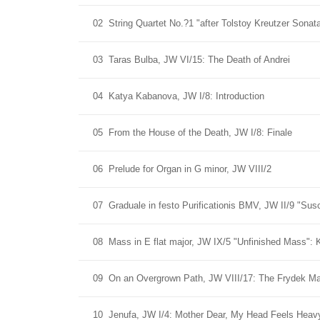
02
String Quartet No.?1 "after Tolstoy Kreutzer Sona
03
Taras Bulba, JW VI/15: The Death of Andrei
04
Katya Kabanova, JW I/8: Introduction
05
From the House of the Death, JW I/8: Finale
06
Prelude for Organ in G minor, JW VIII/2
07
Graduale in festo Purificationis BMV, JW II/9 "Su
08
Mass in E flat major, JW IX/5 "Unfinished Mass":
09
On an Overgrown Path, JW VIII/17: The Frydek M
10
Jenufa, JW I/4: Mother Dear, My Head Feels Heav