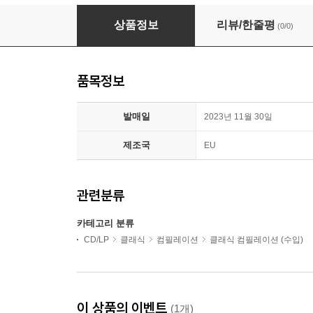
레오시 야나체크의 열정 (The Many Passions of 
상품정보
리뷰/한줄평
(0/0)
품목정보
발매일
2023년 11월 30일
제조국
EU
관련분류
카테고리 분류
CD/LP
클래식
컴필레이션
클래식 컴필레이션 (수입)
이 상품의 이벤트
(1개)