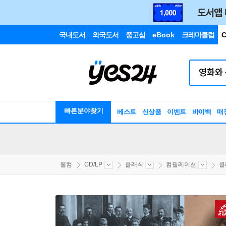
국내도서
외국도서
중고샵
eBook
크레마클럽
C
빠른분야찾기
베스트
신상품
이벤트
바이백
매
웰컴
CD/LP
클래식
컴필레이션
클