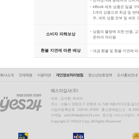
전자상거래 등에서의 소비자
eBook 세트 상품은 일괄 
1개의 상품으로 취급 및 판매
우, 세트 상품 전부 및 세트
상품의 불량에 의한 반품, 교
소비자 피해보상
준하여 처리됨
환불 지연에 따른 배상
대금 환불 및 환불 지연에 
회사소개
인재채용
이용약관
개인정보처리방침
청소년보호정책
도서홍보안내
대표 : 김석환, 최세라
주소 : 서울시 영등포구 은행로 11, 5층~6층(여의도동,일신
사업자등록번호 : 229-81-37000 통신판매업신고 : 제 200
이메일 : yes24help@yes24.com 호스팅 서비스사업자 :
Copyright ⓒ YES24 Corp. All Rights Reserved.