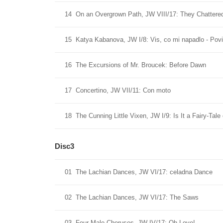
14
On an Overgrown Path, JW VIII/17: They Chattere
15
Katya Kabanova, JW I/8: Vis, co mi napadlo - Povid
16
The Excursions of Mr. Broucek: Before Dawn
17
Concertino, JW VII/11: Con moto
18
The Cunning Little Vixen, JW I/9: Is It a Fairy-Tale o
Disc3
01
The Lachian Dances, JW VI/17: celadna Dance
02
The Lachian Dances, JW VI/17: The Saws
03
Four Male Choruses, JW IV/17: Oh Love!