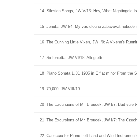
14
Silesian Songs, JW V/13: Hey, What Nightingale I
15
Jenufa, JW I/4: My vas dlouho zabavovat nebud
16
The Cunning Little Vixen, JW I/9: A Vixenn's Runn
17
Sinfonietta, JW VI/18: Allegretto
18
Piano Sonata 1. X. 1905 in E flat minor From the 
19
70,000, JW VIII/19
20
The Excursions of Mr. Broucek, JW I/7: Bud vule tv
21
The Excursions of Mr. Broucek, JW I/7: The Czec
22
Capriccio for Piano Left-hand and Wind Instruments