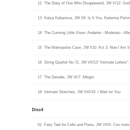
12
The Diary of One Who Disappeared, JW V/12: God
13
Katya Kabanova, JW I/8: Is It You, Katierina Petr
14
The Cunning Little Vixen: Andante - Moderato - All
15
The Makropulos Case, JW I/10: Act 3: Now I Am S
16
String Quartet No.?2, JW VII/13 "Intimate Letters"
17
The Danube, JW IX/7: Allegro
18
Intimate Sketches, JW VIII/33: I Wait for You
Disc4
01
Fairy Tale for Cello and Piano, JW VII/5: Con moto