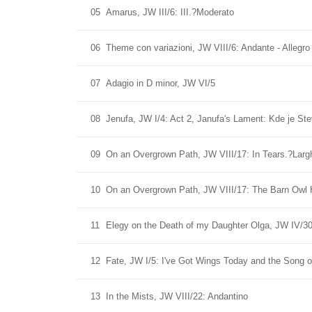
05
Amarus, JW III/6: III.?Moderato
06
Theme con variazioni, JW VIII/6: Andante - Allegr
07
Adagio in D minor, JW VI/5
08
Jenufa, JW I/4: Act 2, Janufa's Lament: Kde je Ste
09
On an Overgrown Path, JW VIII/17: In Tears.?Larg
10
On an Overgrown Path, JW VIII/17: The Barn Owl
11
Elegy on the Death of my Daughter Olga, JW IV/3
12
Fate, JW I/5: I've Got Wings Today and the Song o
13
In the Mists, JW VIII/22: Andantino