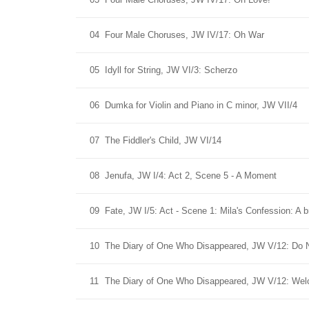
04
Four Male Choruses, JW IV/17: Oh War
05
Idyll for String, JW VI/3: Scherzo
06
Dumka for Violin and Piano in C minor, JW VII/4
07
The Fiddler's Child, JW VI/14
08
Jenufa, JW I/4: Act 2, Scene 5 - A Moment
09
Fate, JW I/5: Act - Scene 1: Mila's Confession: A
10
The Diary of One Who Disappeared, JW V/12: Do 
11
The Diary of One Who Disappeared, JW V/12: Welc