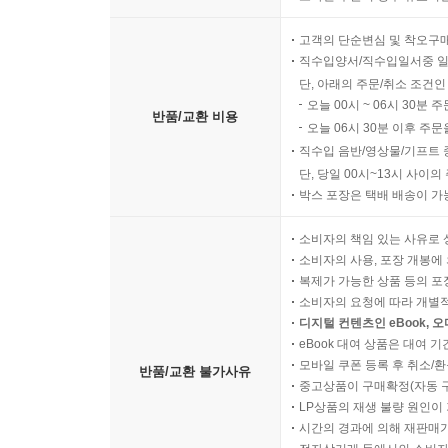
고객의 단순변심 및 착오구
직수입양서/직수입일서중 일
단, 아래의 주문/취소 조건인
오늘 00시 ~ 06시 30분 
반품/교환 비용
오늘 06시 30분 이후 주문
직수입 음반/영상물/기프트 
단, 당일 00시~13시 사이
박스 포장은 택배 배송이 가
소비자의 책임 있는 사유로 
소비자의 사용, 포장 개봉에 
복제가 가능한 상품 등의 포장을 
소비자의 요청에 따라 개별
디지털 컨텐츠인 eBook, 
eBook 대여 상품은 대여 기
모바일 쿠폰 등록 후 취소/환
반품/교환 불가사유
중고상품이 구매확정(자동 
LP상품의 재생 불량 원인이 기
시간의 경과에 의해 재판매가