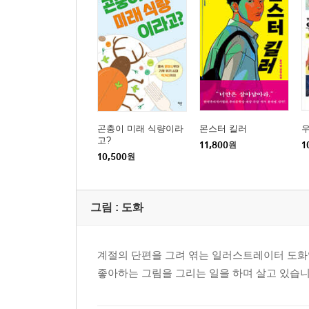
곤충이 미래 식량이라
몬스터 킬러
우
고?
11,800
원
1
10,500
원
그림 :
도화
계절의 단편을 그려 엮는 일러스트레이터 도화
좋아하는 그림을 그리는 일을 하며 살고 있습니