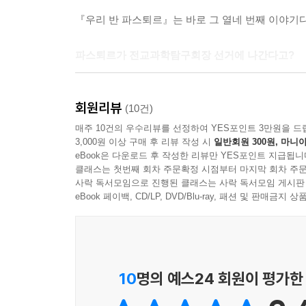
『우리 반 파스퇴르』는 바로 그 열네 번째 이야기다
파스퇴르가 전교과학탐구회장 선거에 나간다고?
평생을 미생물 연구에 바친 루이 파스퇴르는 죽음 후
회원리뷰
파스퇴르는 혹시 질병에 걸린 게 아닌지 의심한다.
(10건)
자신이 개발한 치료법을 알려 준다. 그사이 카론의
매주 10건의 우수리뷰를 선정하여 YES포인트 3만원을 드
3,000원 이상 구매 후 리뷰 작성 시
일반회원 300원, 마니아
일 하나를 해야 한다는 말에 파스퇴르는 21세기 대
eBook은 다운로드 후 작성한 리뷰만 YES포인트 지급됩니
클래스는 첫번째 회차 주문확정 시점부터 마지막 회차 주문
파스퇴르의 눈엔 엄청나게 발전한 현대 문물이 신
사락 독서모임으로 진행된 클래스는 사락 독서모임 게시판
있게 해 주었고, 심지어 자기 이름을 딴 우유도
eBook 페이백, CD/LP, DVD/Blu-ray, 패션 및 판매금
여겼다. 한편으로 이곳에서는 모든 질병을 고칠 
알아보려던 파스퇴르에게 전교과학탐구회장 선거
출마하게 된다.
10
명의 예스24 회원이 평가한
선거에서 승리하기 위해서는 상대 회장 후보인 김
자신만이 할 수 있는 공약 체험 행사를 준비한다.