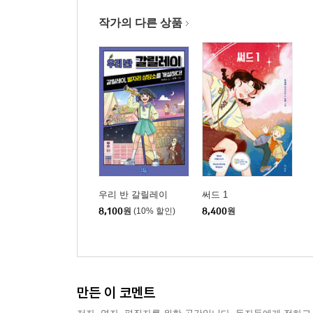
작가의 다른 상품
우리 반 갈릴레이
써드 1
8,100
원
(10% 할인)
8,400
원
만든 이 코멘트