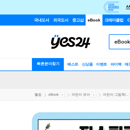
국내도서
외국도서
중고샵
eBook
크레마클럽
C
빠른분야찾기
베스트
신상품
이벤트
바이백
매
웰컴
eBook
어린이 유아
어린이 그림책/...