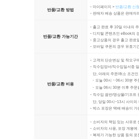
마이페이지 >
반품/교환 신청
반품/교환 방법
판매자 배송 상품은 판매자와
출고 완료 후 10일 이내의 
디지털 콘텐츠인 eBook의 
반품/교환 가능기간
중고상품의 경우 출고 완료일
모바일 쿠폰의 경우 유효기간(
고객의 단순변심 및 착오구
직수입양서/직수입일서중 일
단, 아래의 주문/취소 조건인
오늘 00시 ~ 06시 30분 
반품/교환 비용
오늘 06시 30분 이후 주문
직수입 음반/영상물/기프트 
단, 당일 00시~13시 사이
박스 포장은 택배 배송이 가
소비자의 책임 있는 사유로 
소비자의 사용, 포장 개봉에 
복제가 가능한 상품 등의 포장을 