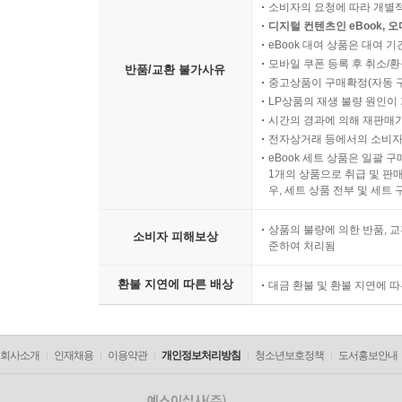
소비자의 요청에 따라 개별
디지털 컨텐츠인 eBook, 
eBook 대여 상품은 대여 기
모바일 쿠폰 등록 후 취소/환
반품/교환 불가사유
중고상품이 구매확정(자동 
LP상품의 재생 불량 원인이 기
시간의 경과에 의해 재판매가
전자상거래 등에서의 소비자
eBook 세트 상품은 일괄 
1개의 상품으로 취급 및 판매
우, 세트 상품 전부 및 세트
상품의 불량에 의한 반품, 교
소비자 피해보상
준하여 처리됨
환불 지연에 따른 배상
대금 환불 및 환불 지연에 
회사소개
인재채용
이용약관
개인정보처리방침
청소년보호정책
도서홍보안내