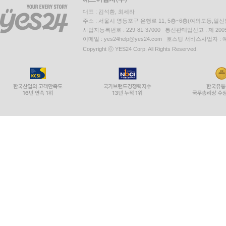
대표 : 김석환, 최세라
주소 : 서울시 영등포구 은행로 11, 5층~6층(여의도동,일신
사업자등록번호 : 229-81-37000 통신판매업신고 : 제 200
이메일 : yes24help@yes24.com 호스팅 서비스사업자 :
Copyright ⓒ YES24 Corp. All Rights Reserved.