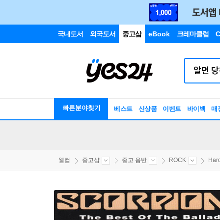
국내도서
외국도서
중고샵
eBook
크레마클럽
C
빠른분야찾기
베스트
신상품
이벤트
바이백
매
웰컴
중고샵
중고 음반
ROCK
Har