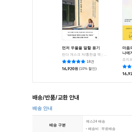
먼저 우울을 말할 용기
마음
나에
린다 개스크 저/홍한결 역
윌북(willbook)
|
조지프
18건
16,920
원
(10% 할인)
16,9
배송/반품/교환 안내
배송 안내
예스24 배송
배송 구분
배송비 : 무료배송