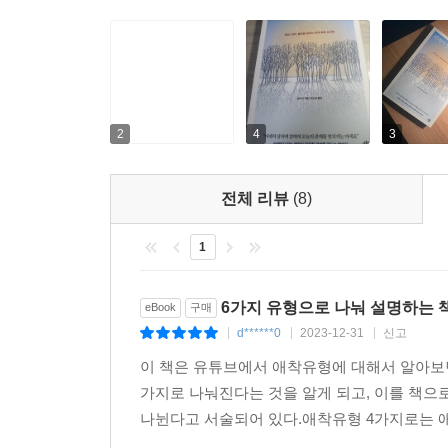
과정에서 겪은 자존감 문제에서 이유를 알려 준다.
혹시 별명이 ‘독재자’이거나 어떤 관계에서든 
쥐락펴락하려고 드는 ‘통제형’ 유형들을 위한 장이
아니라 적당히 자유로워지고 싶은 욕망이 숨겨져 있다
2
4
3
평소에는 착한 사람으로 불리면서도 한번 화가 났
전체 리뷰
(8)
‘증오형’ 유형이라면 이 장에서 소개하는 몇 가지 
1
5장은 끝없는 의심으로 상대를 지치게 하는 ‘무신
어릴 적 부모님을 향한 불신에서 비롯된다는 것을 알
6가지 유형으로 나눠 설명하는 
eBook
구매
6장은 누군가를 만나도 금방 다른 연애 상대를 찾는 
d******0
2023-12-31
신고
|
|
|
답을 이 장에서 찾을 수 있다.
이 책은 유튜브에서 애착유형에 대해서 알아보던
가지로 나눠진다는 것을 알게 되고, 이를 책으로
7장은 무슨 일을 하든 기댈 상대가 꼭 필요한 ‘
나뉜다고 서술되어 있다.애착유형 4가지로는 애
스스로를 책임질 줄 알아야 한다. 성숙한 어른이 되