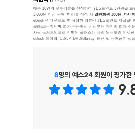
그러나 이는 모두 자신의 진정한 자아를 찾고 발
매주 10건의 우수리뷰를 선정하여 YES포인트 3만원을 드
3,000원 이상 구매 후 리뷰 작성 시
일반회원 300원, 마니아
아이들은 무의식중에 자신과 타인의 시선과의 괴리를
eBook은 다운로드 후 작성한 리뷰만 YES포인트 지급됩니
클래스는 첫번째 회차 주문확정 시점부터 마지막 회차 주문
분노를 다스리는 법부터 의존에서 벗어나는 법까지
사락 독서모임으로 진행된 클래스는 사락 독서모임 게시판
누구나 쉽게 따라할 수 있는 6가지 유형별 심리 기
eBook 페이백, CD/LP, DVD/Blu-ray, 패션 및 판매금
어릴 적에 받은 상처가 원인이라면 우리는 어떻게
물리적인 시간여행은 불가능하지만, 과거에 다친 
상처를 아직도 간직하고 있는지 깨닫는 것이다. 그
8
명의 예스24 회원이 평가한
수 있다.
9.
이 책은 자신의 내면을 직시하고 건강한 관계를 만드
같은 상처가 반복하는지 그 이유를 깨닫는 장이다.
관계가 지금 어떤 상태에 놓여 있는지 발견할 수 있
1장에서 자신의 관계가 어떤 유형에 속하는지 알
끌려다니며 늘 손해만 보는 ‘희생형’ 유형을 위한 