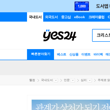
국내도서
외국도서
중고샵
eBook
크레마클럽
C
빠른분야찾기
베스트
신상품
이벤트
바이백
매
웰컴
국내도서
인문
심리
주제로 읽는