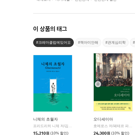
이 상품의 태그
#크레마클럽에있어요
#책아미안해
#관계심리학
니체의 초월자
오디세이아
프리드리히 니체 저/김철 편역
히읏
호메로스 저/페테르 파울 루벤스 그림/박문재 역
|
15,210
원
(10% 할인)
24,300
원
(10% 할인)