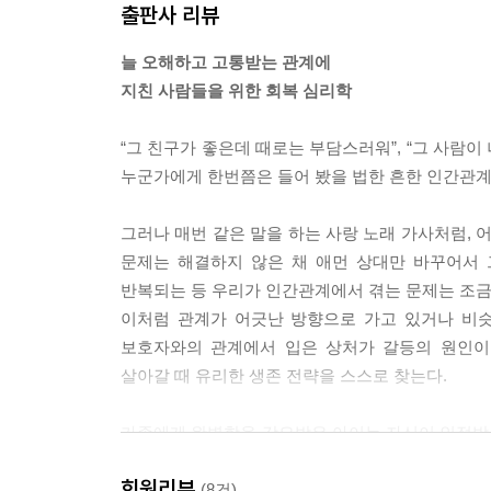
출판사 리뷰
런 요구를 하는 거야”라는 메시지를 같이 전달하기도
(…)만약 자라면서 이 세 가지 유형에 해당하는 경
늘 오해하고 고통받는 관계에
면 과거의 경험으로 무의식중에 쌓인 죄책감과 절망
지친 사람들을 위한 회복 심리학
--- 「서로에게 부담 주는 마음을 내려놓는 법」 중
“그 친구가 좋은데 때로는 부담스러워”, “그 사람이 
“그 사람한테 더 잘하고 감싸 줘야 해”라는 생각은
누군가에게 한번쯤은 들어 봤을 법한 흔한 인간관계
면 우리는 계속 불편한 감정을 쌓으면서 저도 모르
우리가 진짜 해야 할 일은 죄책감의 대상을 제대로
그러나 매번 같은 말을 하는 사랑 노래 가사처럼, 
내가 너무 많이 참은 건 아닌지, 내게도 성질이 있다
문제는 해결하지 않은 채 애먼 상대만 바꾸어서 
반복되는 등 우리가 인간관계에서 겪는 문제는 조금씩
--- 「타인에게 건강하게 화내는 4가지 방법」 중에서
이처럼 관계가 어긋난 방향으로 가고 있거나 비슷
보호자와의 관계에서 입은 상처가 갈등의 원인이
살아갈 때 유리한 생존 전략을 스스로 찾는다.
가족에게 완벽함을 강요받은 아이는 자신이 인정받을
감정적인 부모 밑에서 큰 아이는 늘 감정에 휘둘리
회원리뷰
(8건)