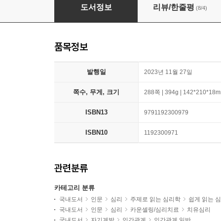
관계가 상처가 되기 전에
도서정보
리뷰/한줄평
(8/4)
품목정보
발행일
2023년 11월 27일
쪽수, 무게, 크기
288쪽 | 394g | 142*210*18
ISBN13
9791192300979
ISBN10
1192300971
관련분류
카테고리 분류
국내도서
인문
심리
주제로 읽는 심리학
쉽게 읽는 
국내도서
인문
심리
카운셀링/심리치료
치유심리
국내도서
자기계발
인간관계
인간관계 일반