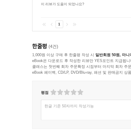
이 리뷰가 도움이 되었나요?
문제의 원인과 해결 방안을 깨달았다면, 마지막 장에
섞여서 나타나기도 한다. 그러나 복합형 관계 유형
1
단번에 이를 파악하고 고통 속에서 벗어날 수 있을 
이 책은 심리학의 여러 이론과 실험을 근거로 복
한줄평
(4건)
선명하게 보인다. 우리가 자신을 스스로 치유할 수
1,000원 이상 구매 후 한줄평 작성 시
일반회원 50원, 마니
불균형을 바로잡아 삶과 관계를 전보다 안정되고 행
eBook은 다운로드 후 작성한 리뷰만 YES포인트 지급됩니
클래스는 첫번째 회차 주문확정 시점부터 마지막 회차 주문
eBook 페이백, CD/LP, DVD/Blu-ray, 패션 및 판매금
평점
한글 기준 50자까지 작성가능