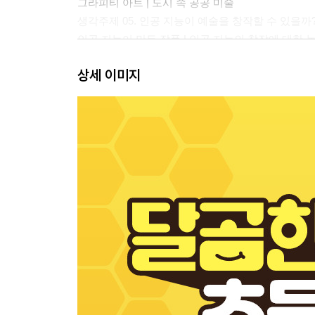
그라피티 아트 | 도시 속 공공 미술
생각주제 05. 인공 지능이 예술을 창작할 수 있을까
인공 지능이 만든 작품 | 인공 지능의 창작에 대한 
상세 이미지
〈 2장 〉
생각주제 06. 왜 1등만 기억하는가?
5번 레인 | 승자 독식주의
생각주제 07. 헌법 제1조는 왜 중요할까?
법의 종류 | 헌법 제1조
생각주제 08. 우리는 왜 중독될까?
게임 중독 현상 | 도파민 중독
생각주제 09. 백자와 청자는 어떻게 다를까?
백자 항아리의 아름다움 | 고려 청자와 조선 백자
생각주제 10. 소크라테스는 왜 위대할까?
소크라테스의 문답법 | 그리스의 철학자들
〈 3장 〉