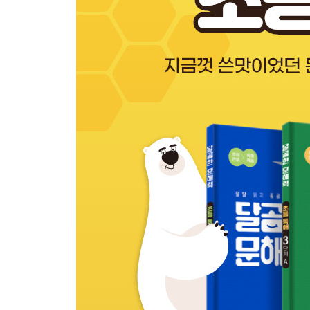
생각주제 11. 전쟁은 왜 일어나지 말아야 하는가?
가자에 띄운 편지 | 전쟁의 참혹한 현실
생각주제 12. 신분 제도는 왜 필요했을까?
왕자와 거지 | 신분 제도
생각주제 13. 전쟁 때문에 생겨난 것들은?
전쟁으로 탄생한 운동 | 잠수함의 원리
생각주제 14. 미래 화폐는 어떤 모습일까?
화폐의 역사 | 가상 화폐
생각주제 15. 미래의 먹거리로 어떤 것이 좋을까?
유전자 조작 식물 | 친환경 농업
〈 4장 〉
생각주제 16. 나쁜 로봇이 있을까?
아이, 로봇 | 로봇 공학 3원칙
생각주제 17. 기사도 정신이란 무엇인가?