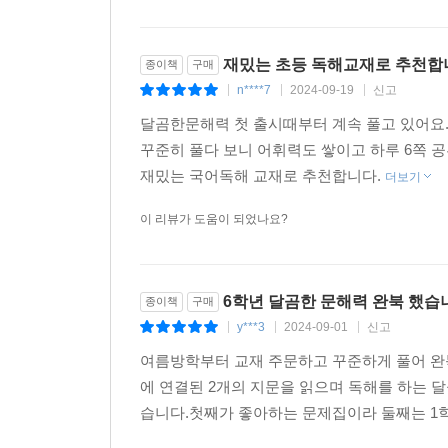
재밌는 초등 독해교재로 추천합
종이책
구매
n****7
2024-09-19
신고
|
|
|
달곰한문해력 첫 출시때부터 계속 풀고 있어요.
꾸준히 풀다 보니 어휘력도 쌓이고 하루 6쪽 
재밌는 국어독해 교재로 추천합니다.
더보기
이 리뷰가 도움이 되었나요?
6학년 달곰한 문해력 완북 했습
종이책
구매
y***3
2024-09-01
신고
|
|
|
여름방학부터 교재 주문하고 꾸준하게 풀어 완
에 연결된 2개의 지문을 읽으며 독해를 하는 
습니다.첫째가 좋아하는 문제집이라 둘째는 1학년