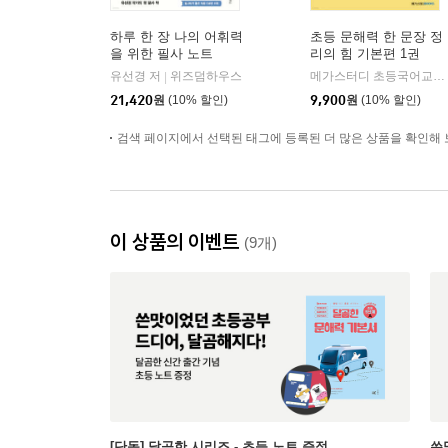
하루 한 장 나의 어휘력
초등 문해력 한 문장 정
을 위한 필사 노트
리의 힘 기본편 1권
유선경 저
위즈덤하우스
메가스터디 초등국어교육 연구소 저
|
21,420
원
(10% 할인)
9,900
원
(10% 할인)
검색 페이지에서 선택된 태그에 등록된 더 많은 상품을 확인해 
이 상품의 이벤트
(9개)
[단독] 달곰한 시리즈 - 초등 노트 증정
쓴