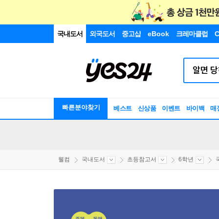
국내도서
외국도서
중고샵
eBook
크레마클럽
C
빠른분야찾기
베스트
신상품
이벤트
바이백
매
웰컴
국내도서
초등참고서
6학년