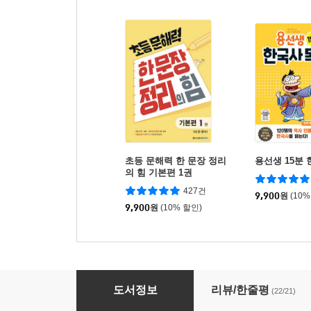
초등 문해력 한 문장 정리
용선생 15분 
의 힘 기본편 1권
427건
9,900
원
(10%
9,900
원
(10% 할인)
달곰한 문해력 초등 독해 6단계 B (5,6학년)
도서정보
리뷰/한줄평
(22/21)