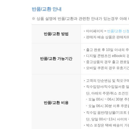
반품/교환 안내
※ 상품 설명에 반품/교환과 관련한 안내가 있는경우 아래 
마이페이지 >
반품/교환 신청
반품/교환 방법
판매자 배송 상품은 판매자와
출고 완료 후 10일 이내의 
디지털 콘텐츠인 eBook의 
반품/교환 가능기간
중고상품의 경우 출고 완료일
모바일 쿠폰의 경우 유효기간(
고객의 단순변심 및 착오구
직수입양서/직수입일서중 일
단, 아래의 주문/취소 조건인
오늘 00시 ~ 06시 30분 
반품/교환 비용
오늘 06시 30분 이후 주문
직수입 음반/영상물/기프트 
단, 당일 00시~13시 사이
박스 포장은 택배 배송이 가