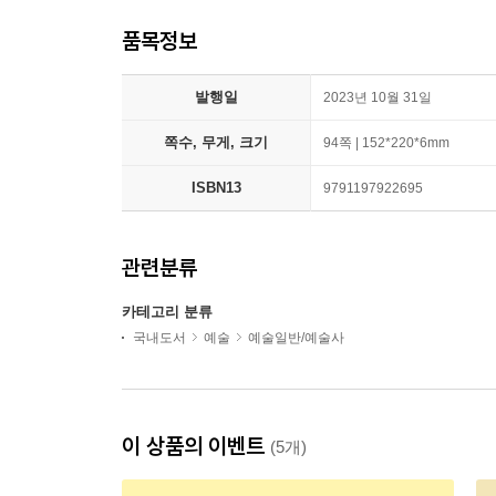
품목정보
발행일
2023년 10월 31일
쪽수, 무게, 크기
94쪽 | 152*220*6mm
ISBN13
9791197922695
관련분류
카테고리 분류
국내도서
예술
예술일반/예술사
이 상품의 이벤트
(5개)