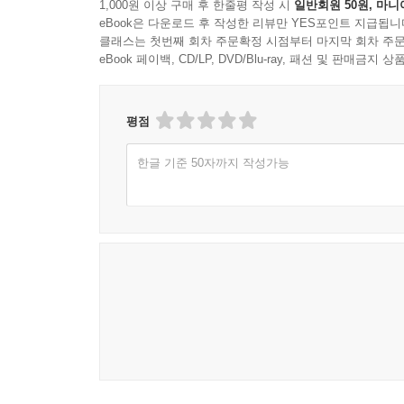
1,000원 이상 구매 후 한줄평 작성 시
일반회원 50원, 마니
eBook은 다운로드 후 작성한 리뷰만 YES포인트 지급됩니
클래스는 첫번째 회차 주문확정 시점부터 마지막 회차 주문
eBook 페이백, CD/LP, DVD/Blu-ray, 패션 및 판매금
평점
한글 기준 50자까지 작성가능