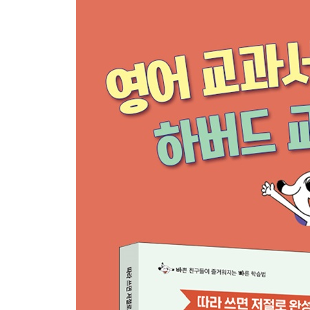
12 Swimming Is a Healthy Activity.
13 He Has a Lot of Bad Teeth.
14 I Used to Eat Junk Food.
15 I Should Be careful.
단어 모으기 & 문장 스트레칭
Topic 4 Holiday 휴일
16 My Family Went on a Trip.
17 There Is Lunar New Year’s Day.
18 May 5th Is Children’s Day.
19 Parents’ day Is May 8th.
20 Christmas Is December 25th.
단어 모으기 & 문장 스트레칭
Topic 5 Season 계절
21 I Like Spring the Most.
22 Summer Is the Hottest Season.