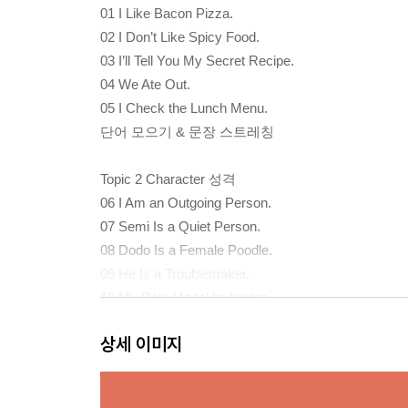
01 I Like Bacon Pizza.
02 I Don’t Like Spicy Food.
03 I’ll Tell You My Secret Recipe.
04 We Ate Out.
05 I Check the Lunch Menu.
단어 모으기 & 문장 스트레칭
Topic 2 Character 성격
06 I Am an Outgoing Person.
07 Semi Is a Quiet Person.
08 Dodo Is a Female Poodle.
09 He Is a Troublemaker.
10 My Role Model Is Jordon.
단어 모으기 & 문장 스트레칭
상세 이미지
Topic 3 Health 건강
11 I Live a Regular Life.