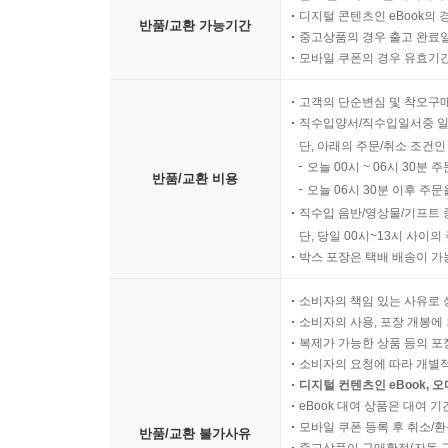
디지털 콘텐츠인 eBook의 
반품/교환 가능기간
중고상품의 경우 출고 완료일
모바일 쿠폰의 경우 유효기간(
고객의 단순변심 및 착오구
직수입양서/직수입일서중 일
단, 아래의 주문/취소 조건인
오늘 00시 ~ 06시 30분 
반품/교환 비용
오늘 06시 30분 이후 주문
직수입 음반/영상물/기프트 
단, 당일 00시~13시 사이
박스 포장은 택배 배송이 가
소비자의 책임 있는 사유로 
소비자의 사용, 포장 개봉에 
복제가 가능한 상품 등의 포장을 
소비자의 요청에 따라 개별
디지털 컨텐츠인 eBook, 
eBook 대여 상품은 대여 기
모바일 쿠폰 등록 후 취소/환
반품/교환 불가사유