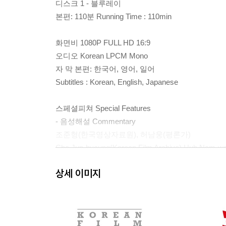
디스크 1 - 블루레이
본편: 110분 Running Time : 110min
화면비 1080P FULL HD 16:9
오디오 Korean LPCM Mono
자 막 본편: 한국어, 영어, 일어
Subtitles : Korean, English, Japanese
스페셜피쳐 Special Features
- 음성해설 Commentary
조준형(한국영상자료원), 허남웅(평론가)
Cho Jun-hyoung(Korean Film Archive) Huh Nam-woo
최동훈(영화감독), 주성철(기자) - DVD Commentary 
상세 이미지
Choi Dong-hoon (Film Director), Ju Sung-chul (Journ
- 돌아오지 않는 해병 미공개 컷(Unreleased Footage
- 복원 전후 영상 Digital Restoration : Before & After
- 이미지 자료모음 Image Gallery