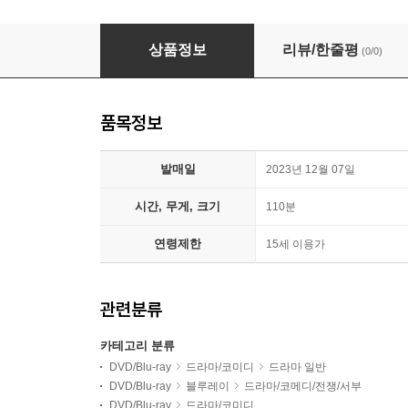
돌아오지 않는 해병 (1Disc) : 블루레이
상품정보
리뷰/한줄평
(0/0)
품목정보
발매일
2023년 12월 07일
시간, 무게, 크기
110분
연령제한
15세 이용가
관련분류
카테고리 분류
DVD/Blu-ray
드라마/코미디
드라마 일반
DVD/Blu-ray
블루레이
드라마/코메디/전쟁/서부
DVD/Blu-ray
드라마/코미디