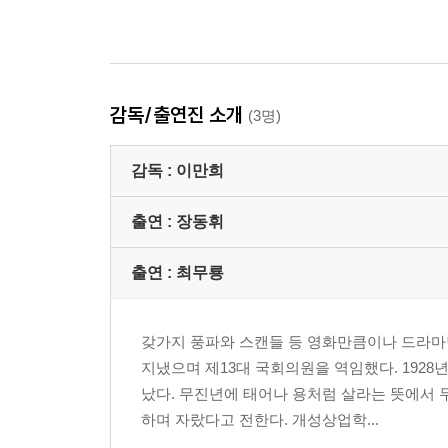
감독/출연진 소개
(3명)
감독 :
이만희
출연 :
장동휘
출연 :
최무룡
갖가지 풍파와 스캔들 등 영화만큼이나 드라
지냈으며 제13대 국회의원을 역임했다. 192
났다. 무진년에 태어나 용처럼 살라는 뜻에서 
하며 자랐다고 전한다. 개성상업학...