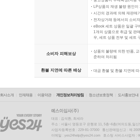
중고상품이 구매확정(자동 
LP상품의 재생 불량 원인이 기
시간의 경과에 의해 재판매가
전자상거래 등에서의 소비자
eBook 세트 상품은 일괄 
1개의 상품으로 취급 및 판매
우, 세트 상품 전부 및 세트
상품의 불량에 의한 반품, 교
소비자 피해보상
준하여 처리됨
환불 지연에 따른 배상
대금 환불 및 환불 지연에 
회사소개
인재채용
이용약관
개인정보처리방침
청소년보호정책
도서홍보안내
대표 : 김석환, 최세라
주소 : 서울시 영등포구 은행로 11, 5층~6층(여의도동,일신
사업자등록번호 : 229-81-37000 통신판매업신고 : 제 200
이메일 : yes24help@yes24.com 호스팅 서비스사업자 :