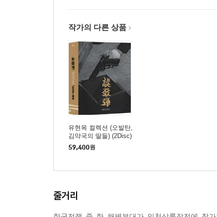
작가의 다른 상품
유현목 컬렉션 (오발탄,
김약국의 딸들) (2Disc)
: 블루레이
59,400
원
줄거리
한국전쟁 중 한 해병부대가 인천상륙작전에 참가