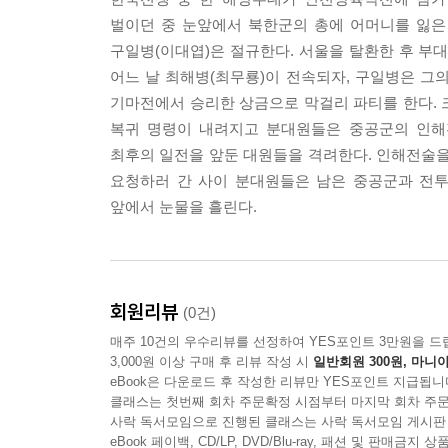
벌이던 중 눈앞에서 북한군의 총에 어머니를 잃은
구일병(이대엽)은 절규한다. 서울을 탈환한 후 부대
어느 날 최해병(최무룡)이 전속되자, 구일병은 그
기마전에서 승리한 상금으로 막걸리 파티를 한다. 
복귀 명령이 내려지고 분대원들은 중공군의 인해
최후의 일전을 앞둔 대원들을 격려한다. 인해전술을
요청하러 간 사이 분대원들은 남은 중공군과 전투
앞에서 눈물을 흘린다.
회원리뷰
(0건)
매주 10건의 우수리뷰를 선정하여 YES포인트 3만원을 드
3,000원 이상 구매 후 리뷰 작성 시
일반회원 300원, 마니아
eBook은 다운로드 후 작성한 리뷰만 YES포인트 지급됩니
클래스는 첫번째 회차 주문확정 시점부터 마지막 회차 주문
사락 독서모임으로 진행된 클래스는 사락 독서모임 게시판
eBook 페이백, CD/LP, DVD/Blu-ray, 패션 및 판매금