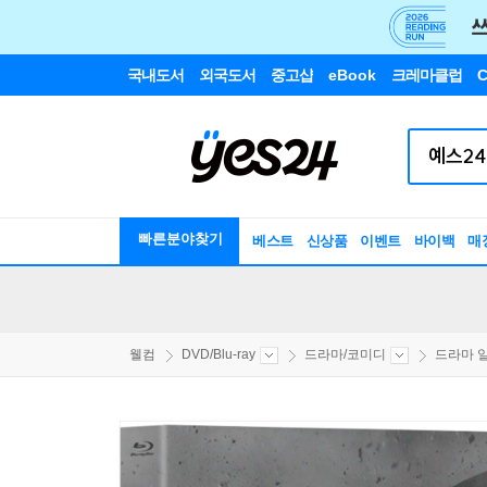
국내도서
외국도서
중고샵
eBook
크레마클럽
C
빠른분야찾기
베스트
신상품
이벤트
바이백
매
웰컴
DVD/Blu-ray
드라마/코미디
드라마 