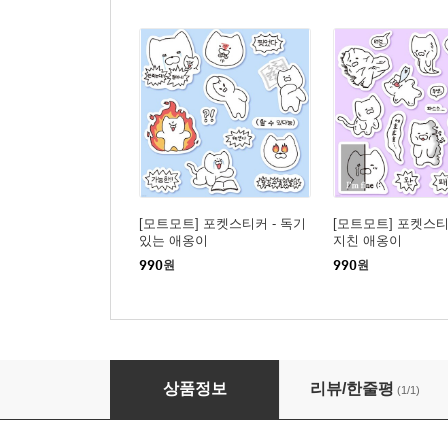
[모트모트] 포켓스티커 - 독기
[모트모트] 포켓스티
있는 애옹이
지친 애옹이
990
원
990
원
할매들의 꽃밭 여름 가을 겨울 다꾸 스티커
상품정보
리뷰/한줄평
(1/1)