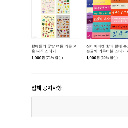
할매들의 꽃밭 여름 가을 겨
신이어마켙 할매 할배 손
울 다꾸 스티커
손글씨 리무버블 스티커 v
1,000
원
(71% 할인)
1,000
원
(60% 할인)
업체 공지사항