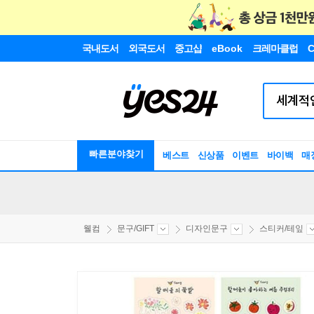
국내도서
외국도서
중고샵
eBook
크레마클럽
C
빠른분야찾기
베스트
신상품
이벤트
바이백
매
웰컴
문구/GIFT
디자인문구
스티커/테잎