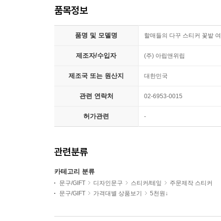
품목정보
품명 및 모델명
할매들의 다꾸 스티커 꽃밭 여
제조자/수입자
(주) 아립앤위립
제조국 또는 원산지
대한민국
관련 연락처
02-6953-0015
허가관련
-
관련분류
카테고리 분류
문구/GIFT
디자인문구
스티커/테잎
주문제작 스티커
문구/GIFT
가격대별 상품보기
5천원↓