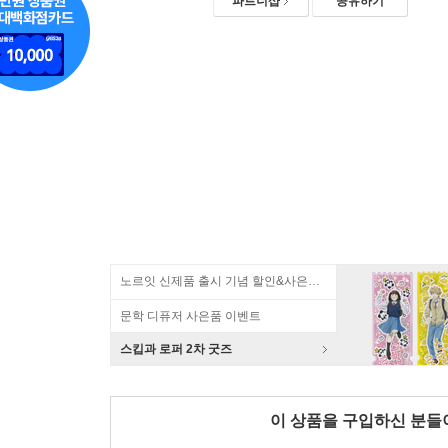
파트너샵
공유하기
노르잇 신제품 출시 기념 할인&사은품 증정!
문학 디퓨저 사은품 이벤트
스킵과 로퍼 2차 굿즈
이 상품을 구입하신 분