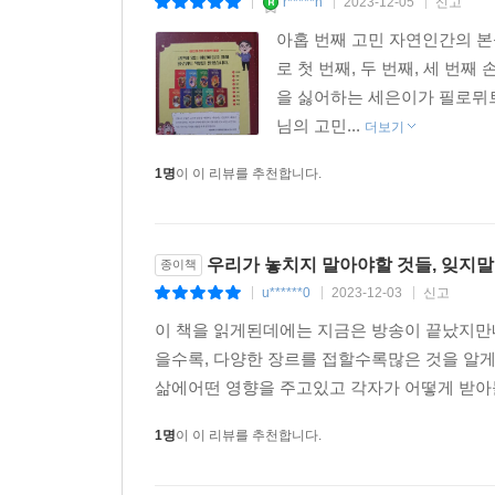
r*****n
2023-12-05
신고
|
|
|
아홉 번째 고민 자연인간의 
로 첫 번째, 두 번째, 세 번
을 싫어하는 세은이가 필로뮈트
님의 고민...
더보기
1명
이 이 리뷰를 추천합니다.
우리가 놓치지 말아야할 것들, 잊지말
종이책
u******0
2023-12-03
신고
|
|
|
이 책을 읽게된데에는 지금은 방송이 끝났지만
을수록, 다양한 장르를 접할수록많은 것을 알
삶에어떤 영향을 주고있고 각자가 어떻게 받아
1명
이 이 리뷰를 추천합니다.