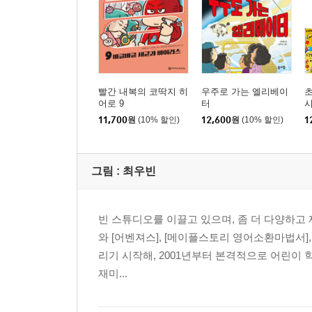
빨간 내복의 코딱지 히
우주로 가는 엘리베이
초
어로 9
터
11,700
원
(10% 할인)
12,600
원
(10% 할인)
1
그림 :
최우빈
빈 스튜디오를 이끌고 있으며, 좀 더 다양하고
와 [어벤져스], [메이플스토리 영어소환마법서],
리기 시작해, 2001년부터 본격적으로 어린이
재미...