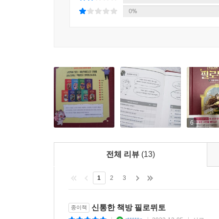
0%
☞ 이런 친구에게 추천합니다
#신과 영웅 들의 이름을 달달 외울 정도로 그리스 
#그리스 로마 신화에 담긴 인문학적 의미를 자세히
#내 마음, 내 몸, 가족, 친구, 학교, 사회, 국가, 
☞ 함께 읽으면 더 좋은 책
만화로 읽는 초등 인문학, 그리스 로마 신화 | 아울
#8권 #데메테르 #페르세포네 #하데스
#14권 #파에톤 #헬리오스
6
#19권 #크레온 #테이레시아스
전체 리뷰
(13)
1
2
3
신통한 책방 필로뮈토
종이책