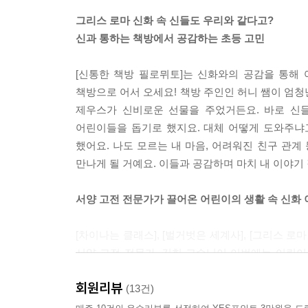
그리스 로마 신화 속 신들도 우리와 같다고?
신과 통하는 책방에서 공감하는 초등 고민
[신통한 책방 필로뮈토]는 신화와의 공감을 통해
책방으로 어서 오세요! 책방 주인인 허니 쌤이 엄청
제우스가 신비로운 선물을 주었거든요. 바로 신들
어린이들을 돕기로 했지요. 대체 어떻게 도와주냐
했어요. 나도 모르는 내 마음, 어려워진 친구 관계
만나게 될 거예요. 이들과 공감하며 마치 내 이야기 
서양 고전 전문가가 끌어온 어린이의 생활 속 신화
[차이나는 클래스], [벌거벗은 세계사], [그리스 
서양 고전 전문가, 김헌 교수님이 이번에는 어린이
생활 속 고민과 연결, 어린이들이 신화를 자신의
회원리뷰
관계적인 문제로 확장해 신화와 함께 생각하고 고민
(13건)