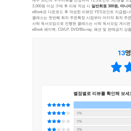
매주 10건의 우수리뷰를 선정하여 YES포인트 3만원을 드
3,000원 이상 구매 후 리뷰 작성 시
일반회원 300원, 마니아
자아정체성을 찾는 과정에서 신의 왕으로 우뚝 
eBook은 다운로드 후 작성한 리뷰만 YES포인트 지급됩니
거예요. 한창 외모에 대해 신경을 많이 쓰는 아이
클래스는 첫번째 회차 주문확정 시점부터 마지막 회차 주문
사람들과의 관계에서 더 나아가, 사람과 자연의 
사락 독서모임으로 진행된 클래스는 사락 독서모임 게시판
기다림을 받아들이는 모습을 보며, 계절의 순환과 자
eBook 페이백, CD/LP, DVD/Blu-ray, 패션 및 판매금
신화와 인문학의 관계를 충분히 반영한 새로운 구
13
명
인문학은 인간에 관련된 것을 다루는 학문이에요.
대표적으로 문학, 역사, 철학이 있어요. 열심히 공
[신통한 책방 필로뮈토]는 신화를 통해 배우는 인
있어요. 신화는 인문학의 뿌리라고 볼 수 있거든요
별점별로 리뷰를 확인해 보세
고민이 들어 있기 때문이지요.
동화가 끝난 후에는 ‘책방 강의’를 통해 꼭 알아야 
0%
키워드도 얻을 수 있지요. 책을 다 읽고 나면 인
0%
자연스럽게 자랄 거예요.
0%