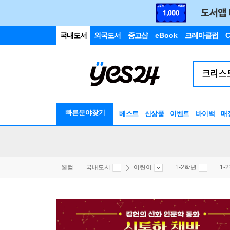
국내도서
외국도서
중고샵
eBook
크레마클럽
C
빠른분야찾기
베스트
신상품
이벤트
바이백
매
웰컴
국내도서
어린이
1-2학년
1-