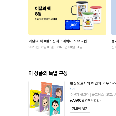
이달의 책 8월 : 산리오캐릭터즈 유리컵
정
2026년 08월 01일 ~ 2026년 08월 31일
상
이 상품의 특별 구성
반장으로서의 책임과 의무 1~
5권
수신지 글그림
귤프레스
2025
|
|
67,500
원
(10% 할인)
카트에 넣기