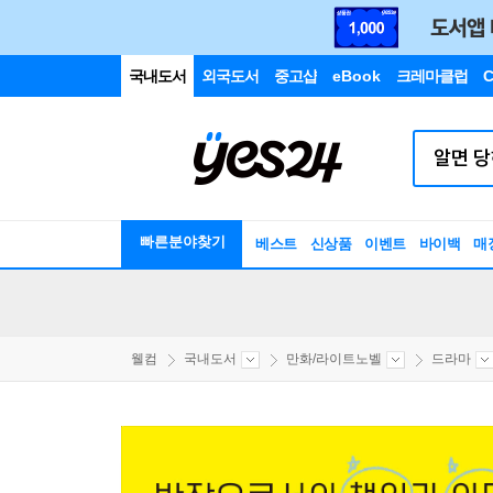
국내도서
외국도서
중고샵
eBook
크레마클럽
C
빠른분야찾기
베스트
신상품
이벤트
바이백
매
웰컴
국내도서
만화/라이트노벨
드라마