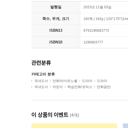
발행일
2023년 11월 03일
쪽수, 무게, 크기
160쪽 | 192g | 126*170*11
ISBN13
9791196883775
ISBN10
1196883777
관련분류
카테고리 분류
국내도서
만화/라이트노벨
드라마
드라마
국내도서
어린이
학습만화/코믹스
만화일반
이 상품의 이벤트
(4개)