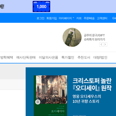
로그인
회원가입
마이페이지
카트
주문/배송
고객센터
Gl
름방학혜택
예사단독판매
이달의사은품
특가할인
추천도서
대량/법인