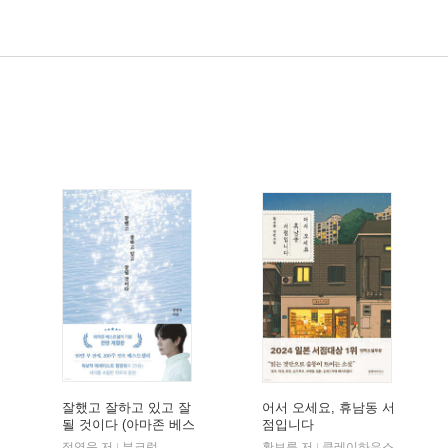
잘했고 잘하고 있고 잘
어서 오세요, 휴남동 서
될 것이다 (아마존 베스
점입니다
트셀러 기념 전면 개정
정영욱 저
부크럼
황보름 저
클레이하우스