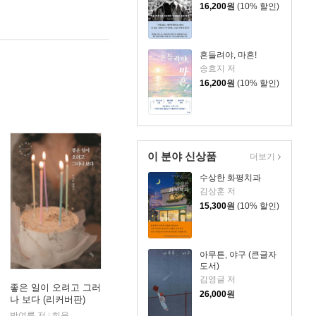
16,200
원
(10% 할인)
흔들려야, 마흔!
송효지 저
16,200
원
(10% 할인)
이 분야 신상품
더보기
수상한 화평치과
김상훈 저
15,300
원
(10% 할인)
아무튼, 야구 (큰글자
도서)
김영글 저
좋은 일이 오려고 그러
26,000
원
나 보다 (리커버판)
박여름 저
히읏