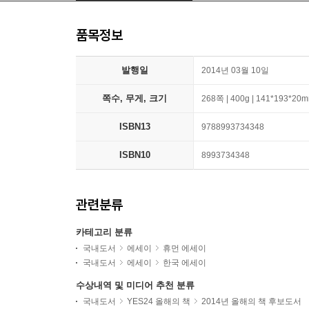
품목정보
발행일
2014년 03월 10일
쪽수, 무게, 크기
268쪽 | 400g | 141*193*20
ISBN13
9788993734348
ISBN10
8993734348
관련분류
카테고리 분류
국내도서
에세이
휴먼 에세이
국내도서
에세이
한국 에세이
수상내역 및 미디어 추천 분류
국내도서
YES24 올해의 책
2014년 올해의 책 후보도서