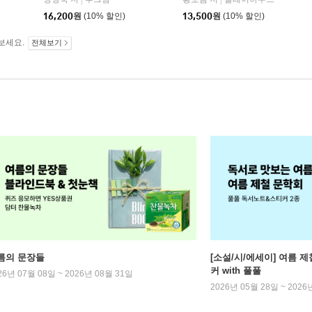
|
|
판)
16,200
원
(10% 할인)
13,500
원
(10% 할인)
보세요.
전체보기
름의 문장들
[소설/시/에세이] 여름 제
커 with 풀풀
26년 07월 08일 ~ 2026년 08월 31일
2026년 05월 28일 ~ 2026