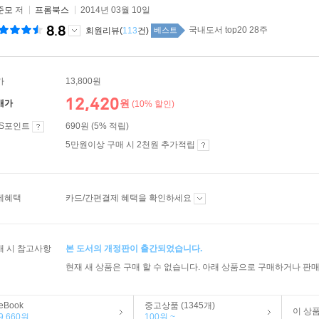
준모
저
프롬북스
2014년 03월 10일
8.8
국내도서 top20 28주
회원리뷰(
113
건)
베스트
가
13,800원
12,420
원
매가
(10% 할인)
ES포인트
690원 (5% 적립)
5만원이상 구매 시 2천원 추가적립
제혜택
카드/간편결제 혜택을 확인하세요
매 시 참고사항
본 도서의 개정판이 출간되었습니다.
현재 새 상품은 구매 할 수 없습니다. 아래 상품으로 구매하거나 판매
eBook
중고상품 (1345개)
이 상
9,660원
100원 ~