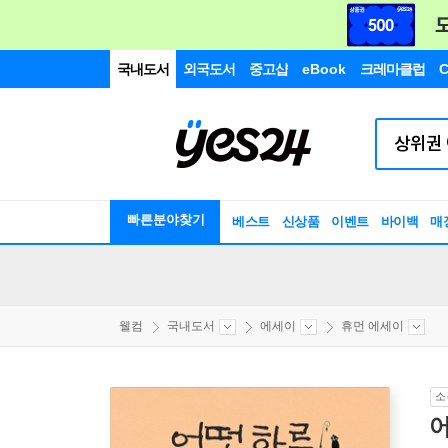
국내도서
외국도서
중고샵
eBook
크레마클럽
C
빠른분야찾기
베스트
신상품
이벤트
바이백
매
웰컴
국내도서
에세이
휴먼 에세이
소