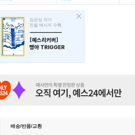
김은성 작가
친필 메시지 수록
---------------
[예스리커버]
빵야 TRIGGER
배송/반품/교환