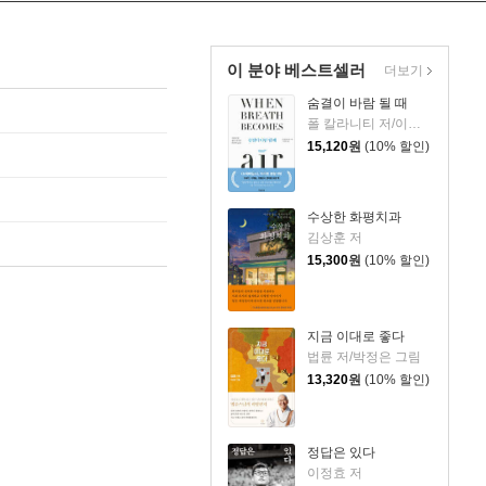
이 분야 베스트셀러
더보기
숨결이 바람 될 때
폴 칼라니티 저/이종인 역
15,120
원
(10% 할인)
수상한 화평치과
김상훈 저
15,300
원
(10% 할인)
지금 이대로 좋다
법륜 저/박정은 그림
13,320
원
(10% 할인)
정답은 있다
이정효 저