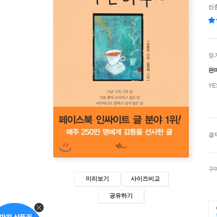
신
정
판
Y
결
구
미리보기
사이즈비교
공유하기