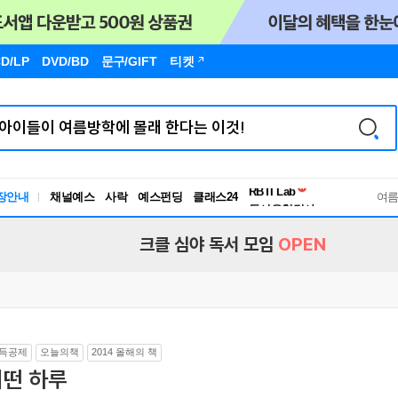
D/LP
DVD/BD
문구
/GIFT
티켓
장안내
채널예스
사락
예스펀딩
클래스24
독서유형검사
여
RBTI Lab
독서유형검사
크클 심야 독서 모임
OPEN
득공제
오늘의책
2014 올해의 책
어떤 하루