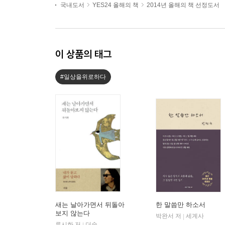
국내도서
YES24 올해의 책
2014년 올해의 책 선정도서
이 상품의 태그
#일상을위로하다
새는 날아가면서 뒤돌아
한 말씀만 하소서
보지 않는다
박완서 저
세계사
|
류시화 저
더숲