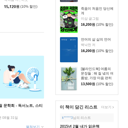
|
15,120
원
(10% 할인)
죽음이 처음인 당신에
게
이삼 글그림
16,200
원
(10% 할인)
언어의 삶 삶의 언어
백낙천 저
16,200
원
(10% 할인)
[블라인드북] 여름의
문장들 : 해 질 녘의 여
름밤, 가장 마음 편히
걷고 자유로웠기에,
13,500
원
(10% 할인)
이미 많이 아팠기에,
철 문학회 - 독서노트, 스티
이 책이 담긴
리스트
더보기
k*****3
님의 리스트
년 08월 31일
2015년 2월 내가 읽은책
펼쳐보기