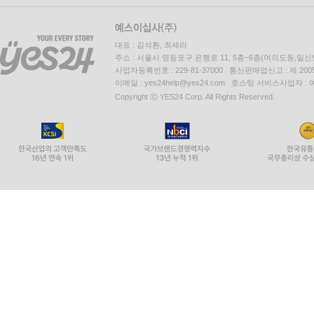
대표 : 김석환, 최세라
주소 : 서울시 영등포구 은행로 11, 5층~6층(여의도동,일신
사업자등록번호 : 229-81-37000 통신판매업신고 : 제 200
이메일 : yes24help@yes24.com 호스팅 서비스사업자 :
Copyright ⓒ YES24 Corp. All Rights Reserved.