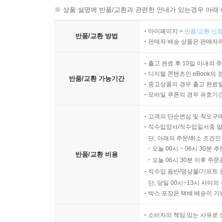
※ 상품 설명에 반품/교환과 관련한 안내가 있는경우 아래 
마이페이지 >
반품/교환 신청
반품/교환 방법
판매자 배송 상품은 판매자와
출고 완료 후 10일 이내의 
디지털 콘텐츠인 eBook의 
반품/교환 가능기간
중고상품의 경우 출고 완료일
모바일 쿠폰의 경우 유효기간(
고객의 단순변심 및 착오구
직수입양서/직수입일서중 일
단, 아래의 주문/취소 조건인
오늘 00시 ~ 06시 30분 
반품/교환 비용
오늘 06시 30분 이후 주문
직수입 음반/영상물/기프트 
단, 당일 00시~13시 사이
박스 포장은 택배 배송이 가
소비자의 책임 있는 사유로 