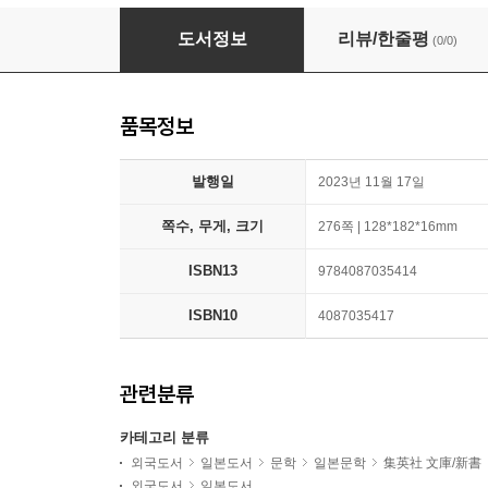
かぐや樣は告らせたい 小說版~天才たちの
도서정보
리뷰/한줄평
(0/0)
품목정보
발행일
2023년 11월 17일
쪽수, 무게, 크기
276쪽 | 128*182*16mm
ISBN13
9784087035414
ISBN10
4087035417
관련분류
카테고리 분류
외국도서
일본도서
문학
일본문학
集英社 文庫/新書
외국도서
일본도서