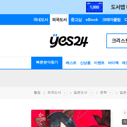
국내도서
외국도서
중고샵
eBook
크레마클럽
C
빠른분야찾기
베스트
신상품
이벤트
바이백
매
웰컴
외국도서
일본도서
문학
일본
소
직