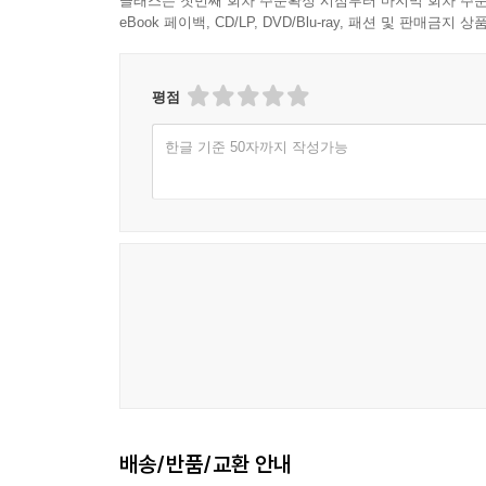
클래스는 첫번째 회차 주문확정 시점부터 마지막 회차 주문
eBook 페이백, CD/LP, DVD/Blu-ray, 패션 및 판매금
평점
한글 기준 50자까지 작성가능
배송/반품/교환 안내