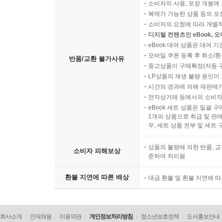
소비자의 사용, 포장 개봉에 
복제가 가능한 상품 등의 포장을 
소비자의 요청에 따라 개별
디지털 컨텐츠인 eBook, 
eBook 대여 상품은 대여 기
모바일 쿠폰 등록 후 취소/환
반품/교환 불가사유
중고상품이 구매확정(자동 
LP상품의 재생 불량 원인이 기
시간의 경과에 의해 재판매가
전자상거래 등에서의 소비자
eBook 세트 상품은 일괄 
1개의 상품으로 취급 및 판매
우, 세트 상품 전부 및 세트
상품의 불량에 의한 반품, 교
소비자 피해보상
준하여 처리됨
환불 지연에 따른 배상
대금 환불 및 환불 지연에 
회사소개
인재채용
이용약관
개인정보처리방침
청소년보호정책
도서홍보안내