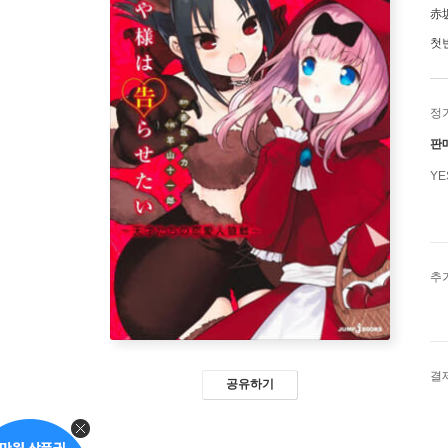
赤
첫
정
판
Y
추
결
공유하기