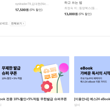
하고 쓰는 법
웅진지식하우스
systrader79,김대현(Nicholas Davars) 저
이레미디어
|
|
최정숙 저
동양북스(동양books)
|
17,500
원
(0% 할인)
13,000
원
(0% 할인)
보세요.
전체보기
Book 전종 10%할인+5%적립 무한발급 슈퍼쿠폰
[이용안내] 예스24 eBo
시
상시