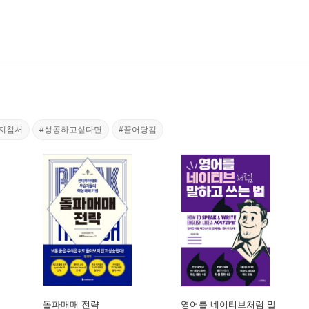
지침서
#성공하고싶다면
#끌어당김
돌파매매 전략
영어를 네이티브처럼 말