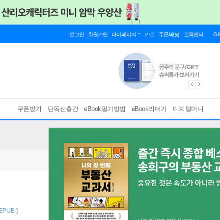
로그인
회원가입
마이페이지
카트
주문/배송
고객센터
Gl
쿠폰받기
단독선출간
eBook필기방법
eBook리더기
디지털머니
 EPUB ]