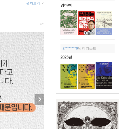
펼쳐보기
엄마책
1
/5
a********9
님의 리스트
2023년