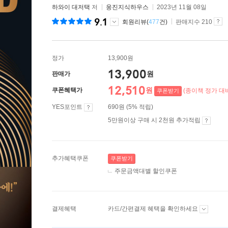
하와이 대저택
저
웅진지식하우스
2023년 11월 08일
9.1
회원리뷰(
477
건)
판매지수 210
정가
13,900원
13,900
원
판매가
12,510
원
쿠폰혜택가
(종이책 정가 대비
쿠폰받기
YES포인트
690원 (5% 적립)
5만원이상 구매 시 2천원 추가적립
추가혜택쿠폰
쿠폰받기
주문금액대별 할인쿠폰
결제혜택
카드/간편결제 혜택을 확인하세요