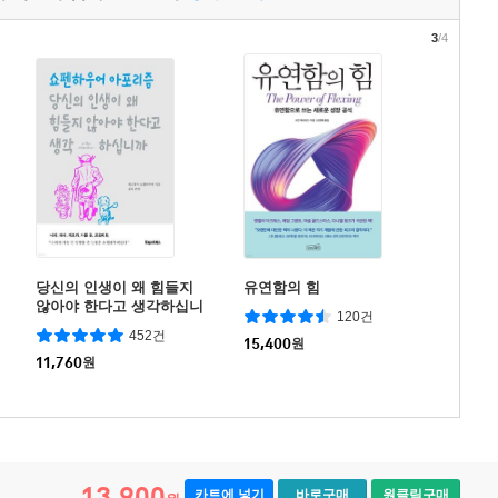
3
/4
당신의 인생이 왜 힘들지
유연함의 힘
않아야 한다고 생각하십니
120건
까
452건
15,400
원
11,760
원
13,900
카트에 넣기
바로구매
원클릭구매