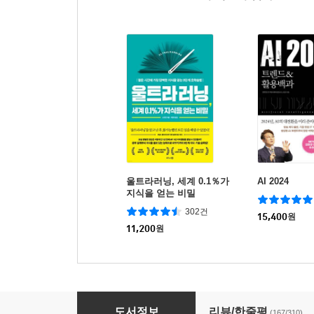
울트라러닝, 세계 0.1％가
AI 2024
지식을 얻는 비밀
302건
15,400
원
11,200
원
더 마인드
도서정보
리뷰/한줄평
(167/310)