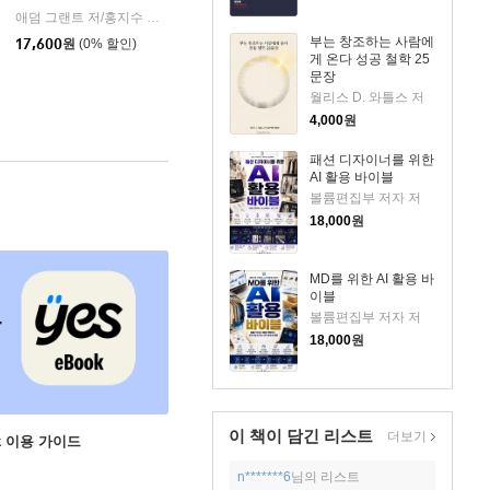
애덤 그랜트 저/홍지수 역
한국경제신문
|
부는 창조하는 사람에
17,600
원
(0% 할인)
게 온다 성공 철학 25
문장
월리스 D. 와틀스 저
4,000
원
패션 디자이너를 위한
AI 활용 바이블
볼륨편집부 저자 저
18,000
원
MD를 위한 AI 활용 바
이블
볼륨편집부 저자 저
18,000
원
이 책이 담긴
리스트
더보기
ok 이용 가이드
n*******6
님의 리스트