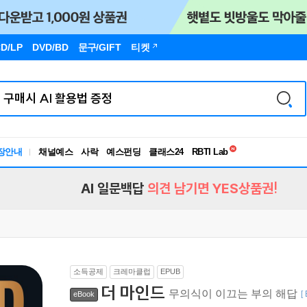
D/LP
DVD/BD
문구
/GIFT
티켓
독서유형검사
장안내
채널예스
사락
예스펀딩
클래스24
RBTI Lab
독서유형검사
AI 일문백답
의견 남기면 YES상품권!
소득공제
크레마클럽
EPUB
더 마인드
무의식이 이끄는 부의 해답
[
eBook