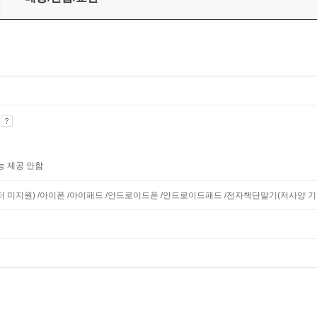
기
능 제공 안함
니터 미지원) /아이폰 /아이패드 /안드로이드폰 /안드로이드패드 /전자책단말기(저사양 기기 