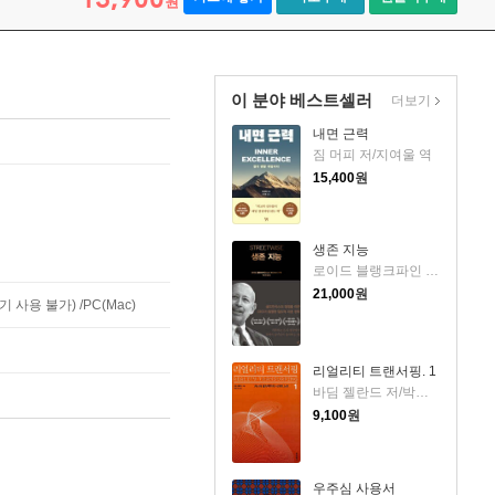
원
이 분야 베스트셀러
더보기
내면 근력
짐 머피 저/지여울 역
15,400
원
생존 지능
로이드 블랭크파인 저/박선영 역
21,000
원
사용 불가) /PC(Mac)
리얼리티 트랜서핑. 1
바딤 젤란드 저/박인수 역
9,100
원
우주심 사용서