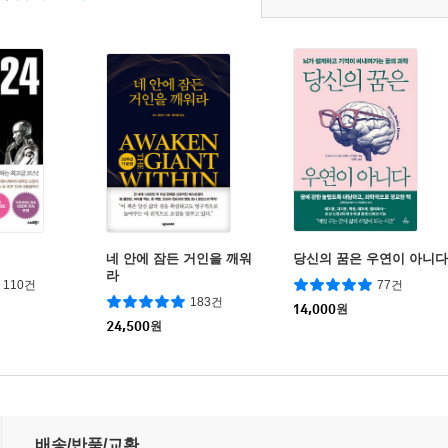
네 안에 잠든 거인을 깨워
당신의 꿈은 우연이 아니다
라
110건
77건
183건
14,000
원
24,500
원
배송/반품/교환