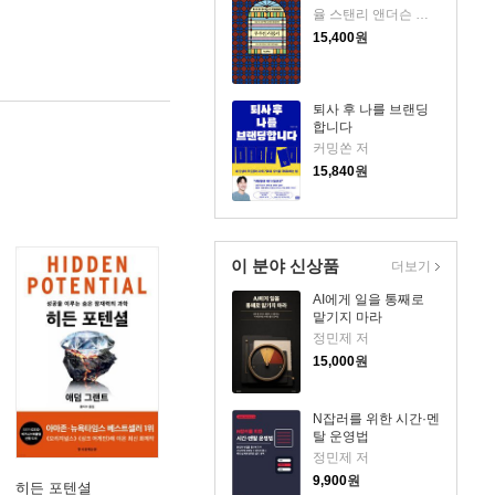
율 스탠리 앤더슨 저/이균형 역
15,400
원
퇴사 후 나를 브랜딩
합니다
커밍쏜 저
15,840
원
이 분야 신상품
더보기
AI에게 일을 통째로
맡기지 마라
정민제 저
15,000
원
N잡러를 위한 시간·멘
탈 운영법
정민제 저
9,900
원
히든 포텐셜