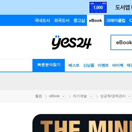
국내도서
외국도서
중고샵
eBook
크레마클럽
C
빠른분야찾기
베스트
신상품
이벤트
바이백
매
웰컴
eBook
자기계발
성공학/경력관리