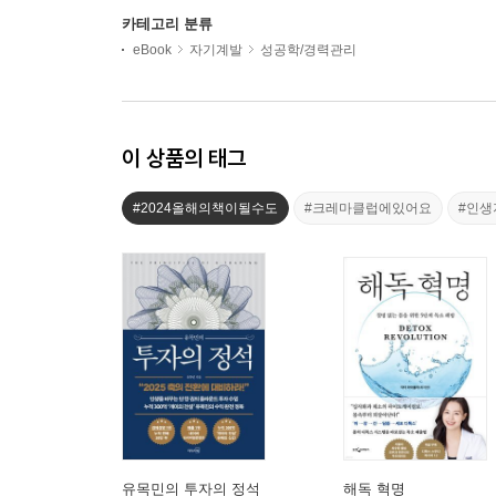
카테고리 분류
eBook
자기계발
성공학/경력관리
이 상품의 태그
#2024올해의책이될수도
#크레마클럽에있어요
#인생
유목민의 투자의 정석
해독 혁명