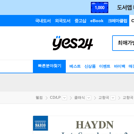
국내도서
외국도서
중고샵
eBook
크레마클럽
C
빠른분야찾기
베스트
신상품
이벤트
바이백
매
웰컴
CD/LP
클래식
교향곡
교향곡 