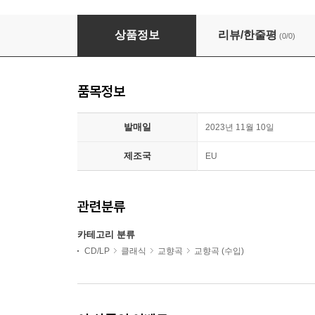
Adam Fischer 하이든: 후기 교향곡 2집 - 교향곡 96-
상품정보
리뷰/한줄평
(0/0)
품목정보
발매일
2023년 11월 10일
제조국
EU
관련분류
카테고리 분류
CD/LP
클래식
교향곡
교향곡 (수입)