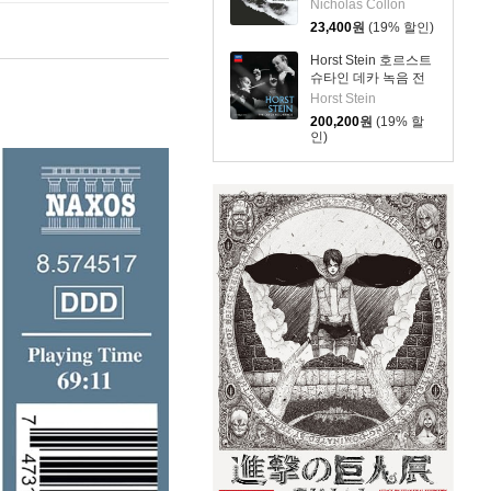
곡’, ‘네 개의 가곡’
Nicholas Collon
Op.27 (Strauss: Eine
23,400
원
(19% 할인)
Alpensinfonie, Vier
Lieder Op.27)
Horst Stein 호르스트
슈타인 데카 녹음 전
집 (The Decca
Horst Stein
Recordings)
200,200
원
(19% 할
인)