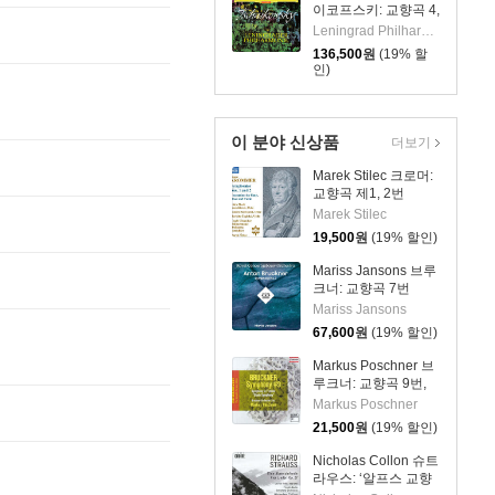
District)
이코프스키: 교향곡 4,
5, 6번 '비창'
Leningrad Philharmonic Orchestra,Evgeny Mravinsky,Piotr I. Tchaikovsky
(Tchaikovsky:
136,500
원
(19% 할
Symphonies Op.36,
인)
Op.64 & Op.74
'Pathetique') [3 LP]
이 분야 신상품
더보기
Marek Stilec 크로머:
교향곡 제1, 2번
(Krommer:
Marek Stilec
Orchestral Works No.
19,500
원
(19% 할인)
1 & 2)
Mariss Jansons 브루
크너: 교향곡 7번
(Bruckner:
Mariss Jansons
Symphony No.7)
67,600
원
(19% 할인)
[2LP]
Markus Poschner 브
루크너: 교향곡 9번,
교향곡 F단조 ‘습작 교
Markus Poschner
향곡’ (Bruckner:
21,500
원
(19% 할인)
Symphony No.9,
Symphony in F
Nicholas Collon 슈트
minor)
라우스: ‘알프스 교향