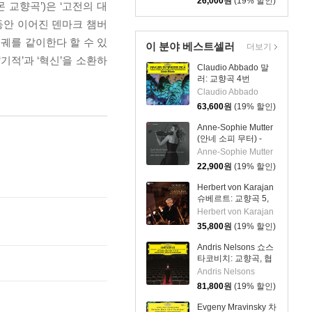
26,000
원
(19% 할인)
몬 교향곡’)은 ‘고전의 대
[SACD Hybrid]
동안 이어진 덴마크 챔버
궤를 같이한다 할 수 있
이 분야 베스트셀러
더보기
적’과 ‘혁신’을 소환하
Claudio Abbado 말
러: 교향곡 4번
(Mahler: Symphony
Claudio Abbado
No. 4) [LP]
63,600
원
(19% 할인)
Anne-Sophie Mutter
(안네 소피 무터) -
East Meets West
Anne-Sophie Mutter
22,900
원
(19% 할인)
Herbert von Karajan
슈베르트: 교향곡 5,
6, 8, 9번 (Schubert:
Herbert von Karajan
Symphonies 5-6, 8-
35,800
원
(19% 할인)
9) [SACD Hybrid]
Andris Nelsons 쇼스
타코비치: 교향곡, 협
주곡 (Shostakovich:
Andris Nelsons
Symphonies,
81,800
원
(19% 할인)
Concertos, Lady
Macbeth of Mtsensk
Evgeny Mravinsky 차