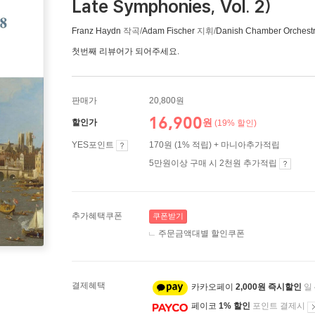
Late Symphonies, Vol. 2)
Franz Haydn
작곡/
Adam Fischer
지휘/
Danish Chamber Orchest
첫번째 리뷰어가 되어주세요.
판매가
20,800원
16,900
원
할인가
(19% 할인)
YES포인트
170원 (1% 적립) + 마니아추가적립
5만원이상 구매 시 2천원 추가적립
추가혜택쿠폰
쿠폰받기
주문금액대별 할인쿠폰
결제혜택
카카오페이
2,000원 즉시할인
일
페이코
1% 할인
포인트 결제시