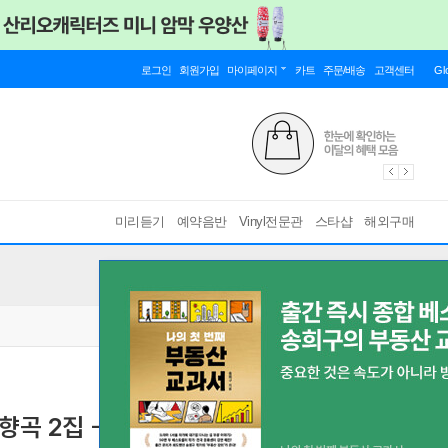
로그인
회원가입
마이페이지
카트
주문/배송
고객센터
Gl
미리듣기
예약음반
Vinyl전문관
스타샵
해외구매
교향곡 2집 - 교향곡 96-98번 (Haydn: