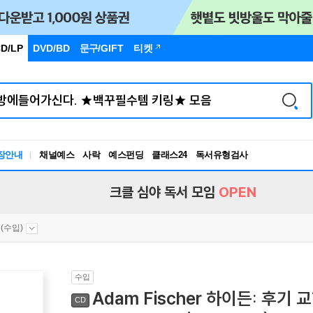
D/LP
DVD/BD
문구
/GIFT
티켓
장안내
채널예스
사락
예스펀딩
클래스24
독서유형검사
RBTI Lab
독서유형검사
크클 심야 독서 모임
OPEN
(수입)
수입
Adam Fischer 하이든: 후기 
CD