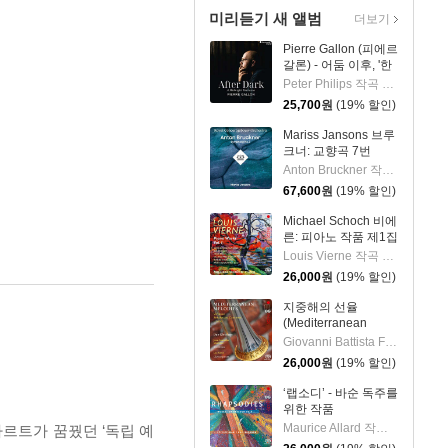
미리듣기 새 앨범
더보기
Pierre Gallon (피에르
갈론) - 어둠 이후, '한
밤의 판타지아' (After
Peter Philips 작곡 외 6명
Dark, 'A Midnight
25,700
원
(19% 할인)
Fantasia')
Mariss Jansons 브루
크너: 교향곡 7번
(Bruckner:
Anton Bruckner 작곡 외 2명
Symphony No.7)
67,600
원
(19% 할인)
[2LP]
Michael Schoch 비에
른: 피아노 작품 제1집
(Vierne: Piano Works
Louis Vierne 작곡 외 1명
Vol. 1) [SACD
26,000
원
(19% 할인)
Hybrid]
지중해의 선율
(Mediterranean
Melodies) [SACD
Giovanni Battista Fontana 작곡 외 5명
Hybrid]
26,000
원
(19% 할인)
‘랩소디’ - 바순 독주를
위한 작품
(Rhapsodies: Works
Maurice Allard 작곡 외 4명
르트가 꿈꿨던 ‘독립 예
for Bassoon solo)