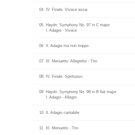
04
IV. Finale. Vivace assai
05
Haydn: Symphony No. 97 in C major
I. Adagio - Vivace
06
II. Adagio ma non troppo
07
III. Menuetto: Allegretto - Trio
08
IV. Finale. Spirituoso
09
Haydn: Symphony No. 98 in B flat major
I. Adagio - Allegro
10
II. Adagio cantabile
11
III. Menuetto - Trio