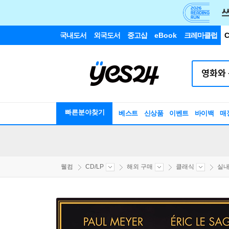
국내도서
외국도서
중고샵
eBook
크레마클럽
C
빠른분야찾기
베스트
신상품
이벤트
바이백
매
웰컴
CD/LP
해외 구매
클래식
실내