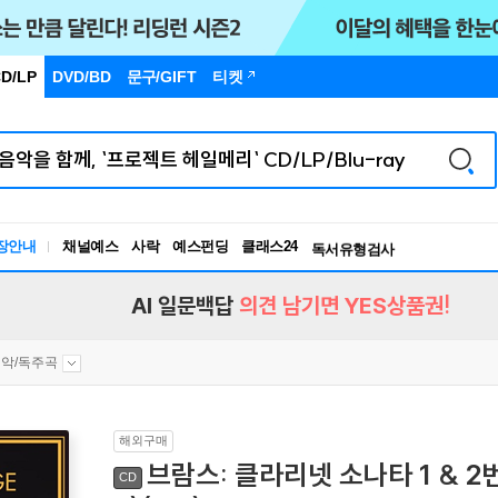
D/LP
DVD/BD
문구
/GIFT
티켓
장안내
채널예스
사락
예스펀딩
클래스24
독서유형검사
RBTI Lab
독서유형검사
AI 일문백답
의견 남기면 YES상품권!
악/독주곡
해외구매
브람스: 클라리넷 소나타 1 & 2번 (B
CD