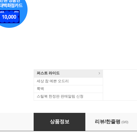
퍼스트 라이드
세상 참 예쁜 오드리
룩백
스틸북 한정판 판매알림 신청
브람스: 클라리넷 소나타 1 & 2번 (Brahms: Clarinet
상품정보
리뷰/한줄평
(0/0)