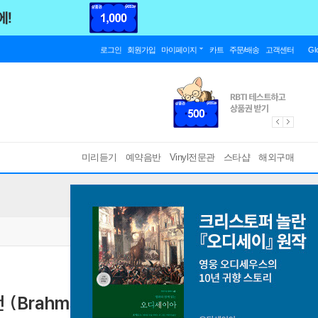
로그인
회원가입
마이페이지
카트
주문/배송
고객센터
Gl
미리듣기
예약음반
Vinyl전문관
스타샵
해외구매
rahms: Clarinet Sonatas Nos.1 &