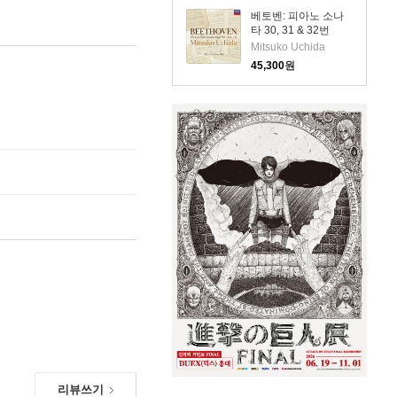
베토벤: 피아노 소나
타 30, 31 & 32번
(Beethoven: Piano
Mitsuko Uchida
Sonatas Nos.30, 31
45,300
원
& 32)(CD) - Mitsuko
Uchida
리뷰쓰기