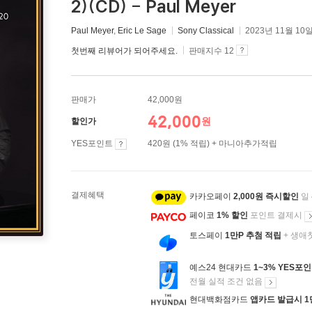
2)(CD) - Paul Meyer
Paul Meyer
,
Eric Le Sage
Sony Classical
2023년 11월 10
첫번째 리뷰어가 되어주세요.
판매지수 12
판매가
42,000원
42,000
원
할인가
YES포인트
420원 (1% 적립) + 마니아추가적립
결제혜택
카카오페이
2,000원 즉시할인
일
페이코
1% 할인
포인트 결제시
토스페이
1만P 추첨 적립
+ 생애
예스24 현대카드
1~3% YES포
전월 실적 조건 없음
현대백화점카드
앱카드 발급시 1