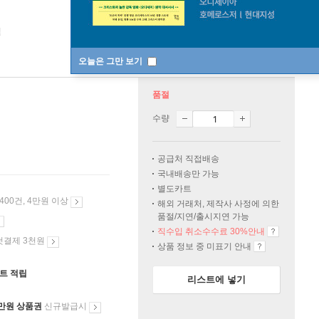
일
오늘은 그만 보기
품절
수량
공급처 직접배송
국내배송만 가능
별도카트
 400건, 4만원 이상
해외 거래처, 제작사 사정에 의한
품절/지연/출시지연 가능
직수입 취소수수료 30%안내
첫결제 3천원
상품 정보 중 미표기 안내
인트 적립
리스트에 넣기
만원 상품권
신규발급시