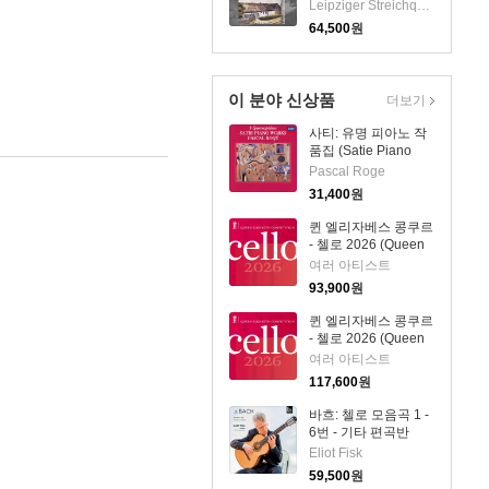
Quartets Vol.17)
Leipziger Streichquartett
(2CD) - Leipziger
64,500
원
Streichquartett
이 분야 신상품
더보기
사티: 유명 피아노 작
품집 (Satie Piano
Works - 3
Pascal Roge
Gymnopedies)
31,400
원
(SHM-CD)(일본반) -
Pascal Roge
퀸 엘리자베스 콩쿠르
- 첼로 2026 (Queen
Elisabeth
여러 아티스트
Competition: Cello
93,900
원
2026) (4CD) - 여러
아티스트
퀸 엘리자베스 콩쿠르
- 첼로 2026 (Queen
Elisabeth
여러 아티스트
Competition: Cello
117,600
원
2026) (4CD) - 여러
아티스트
바흐: 첼로 모음곡 1 -
6번 - 기타 편곡반
(Bach: Cello Suite
Eliot Fisk
Nos.1 - 6) (2CD) -
59,500
원
Eliot Fisk