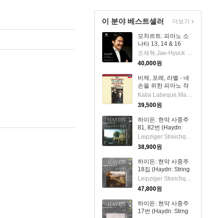
이 분야 베스트셀러
더보기
모차르트: 피아노 소
나타 13, 14 & 16
(Mozart: Piano
조재혁,Jae-Hyuck Cho
Sonatas Nos.13, 14
40,000
원
& 16)(CD) - 조재혁
(Jae-Hyuck Cho)
비제, 포레, 라벨 - 네
손을 위한 피아노 작
품집 (Bizet: Jeux
Katia Labeque,Marielle Labeque
D'enfants, Faure:
39,500
원
Dolly Suite, Ravel:
Ma Mere L'oye)
하이든: 현악 사중주
(UHQCD)(일본반) -
81, 82번 (Haydn:
Katia Labeque
String Quartet No.81
Leipziger Streichquartett
& 82)(CD) -
38,900
원
Leipziger
Streichquartett
하이든: 현악 사중주
18집 (Haydn: String
Quartets Vol.18)(CD)
Leipziger Streichquartett
- Leipziger
47,800
원
Streichquartett
하이든: 현악 사중주
17번 (Haydn: Strng