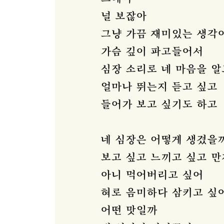
외침 70
검도 72
참교육 73
미제 74
조약돌 75
그 사람 76
인사 78
정답은 아니지만 80
오늘의 시집 세 번째 메뉴
"때마침 나를 구하러 온 그댄 나의 시리우스"
*이유없이 84
어묵 86
인생연극 88
두 친구 90
닭발 91