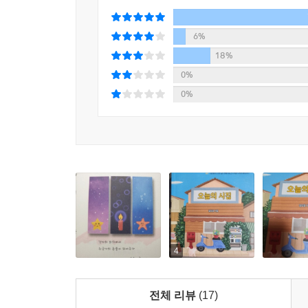
서로가 마주쳤을 때
새로운 세상 펼쳐지고
6%
다가오는 그림자 드리워지다
18%
0%
그 그림자 밟으니 도망도 숨지도 못하네
0%
가까이 다가가 말을 걸어보려 할 때
다시 돌아가는 바늘에 찔린 듯 잠에서 깨어
건전지를 빼 잠에 들어보아도
나타나지 않는 그 그림자
당신은 무슨 말을 하려고
내게 왔나요 그대여 어디 있나요
---「시곗바늘」중에서
4
전체 리뷰
(17)