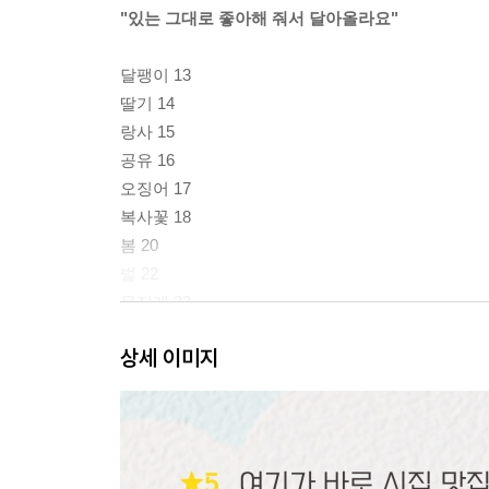
"있는 그대로 좋아해 줘서 달아올라요"
달팽이 13
딸기 14
랑사 15
공유 16
오징어 17
복사꽃 18
봄 20
벌 22
무지개 23
36.5 24
상세 이미지
마우스 25
키뚜 26
장어 27
널 28
껌 29