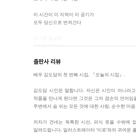
이 시간이 이 지역이 이 공기가
모두 당신으로 번져간다
따스한 봄날에
따듯한 행복에
따끔한 벌들과 함께
출판사 리뷰
우리의 인생 한 부분이
배우 김도담의 첫 번째 시집, 『오늘의 시집』.
추억으로 칠해져 가고 있다
---「봄」중에서
김도담 시인은 말합니다. 자신은 시인이 아니라고
작품을 만나게 된다면 그것은 그저 겸손의 언어임을 
대롱대롱 매달려
주변에서 숨 쉬는 모든 것에 대한 사랑, 순수한 마음
버티는 나예요
저자가 건네는 독특한 시선, 피식 웃을 수밖에 
깎지도 말고
알려드립니다. 일러스트레이터 ‘이로’와의 귀여운 
베어 먹지도 마세요