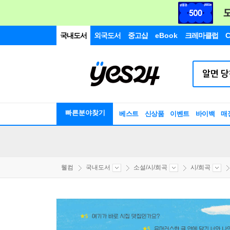
국내도서
외국도서
중고샵
eBook
크레마클럽
C
빠른분야찾기
베스트
신상품
이벤트
바이백
매
웰컴
국내도서
소설/시/희곡
시/희곡