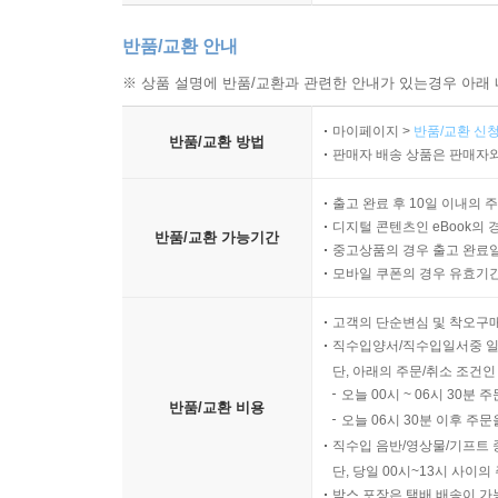
반품/교환 안내
※ 상품 설명에 반품/교환과 관련한 안내가 있는경우 아래 
마이페이지 >
반품/교환 신청
반품/교환 방법
판매자 배송 상품은 판매자와
출고 완료 후 10일 이내의 
디지털 콘텐츠인 eBook의 
반품/교환 가능기간
중고상품의 경우 출고 완료일
모바일 쿠폰의 경우 유효기간(
고객의 단순변심 및 착오구
직수입양서/직수입일서중 일
단, 아래의 주문/취소 조건인
오늘 00시 ~ 06시 30분 
반품/교환 비용
오늘 06시 30분 이후 주문
직수입 음반/영상물/기프트 
단, 당일 00시~13시 사이
박스 포장은 택배 배송이 가