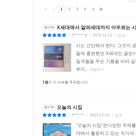
1
2
3
4
X세대에서 알파세대까지 아우르는 시
종이책
f********d
2023-11-22
신고
|
|
|
시는 간단해야 한다. 그것이 
들에 흥분했던 X세대인 글쓴이
일개월을 무슨 기쁨을 바라 살
부끼...
더보기
1명
이 이 리뷰를 추천합니다.
오늘의 시집
종이책
f******7
2023-12-19
신고
|
|
|
"오늘의 시집"은다양한 주제를
야에서 활동하고 있는 작가의 