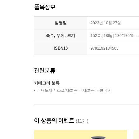
품목정보
발행일
2023년 10월 27일
쪽수, 무게, 크기
152쪽 | 188g | 130*170*9m
ISBN13
9791192134505
관련분류
카테고리 분류
국내도서
소설/시/희곡
시/희곡
한국 시
이 상품의 이벤트
(11개)