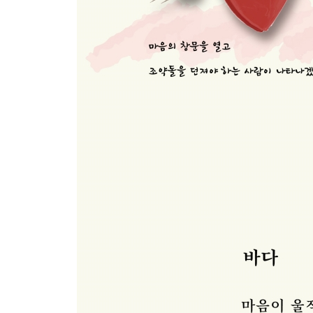
금메달 115
퇴근길 117
나무 기둥 118
위기와 기회 119
바다 120
회전목마 121
프라닭 122
선인장 123
만두 124
문자 125
비행기, 억 126
* 127
수건 128
오미자 어르신 129
엄니 130
아부지 132
꽈배기 133