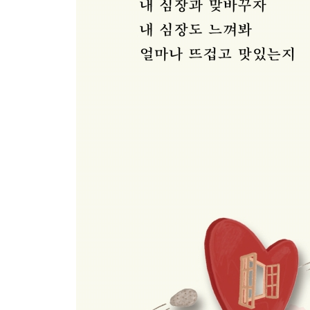
닭발2 92
닭발3 94
오징어 게임2 95
시리우스 96
시곗바늘 98
블랙홀 99
하얀 새벽 100
하얀 새벽2 101
달 102
달과 토끼 103
달과 별과 똥별 105
달2 107
나이키 109
모기 110
빨래 111
영화 현장 112
내 모습 113