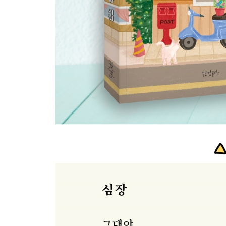
나도 모르게 48
응답하라 ㅅ ㅣ ㅁ ㅈ ㅏ ㅇ 49
팽이 50
코인 노래방 51
바나나 52
팽이2 53
금붕어 54
재생 55
냄새 56
보내주는 길 58
그대 그땐 지금 59
저 멀리 60
잠시 쉬다가 62
마지막 장 63
카멜레온 64
서리 66
담배 68
색 69