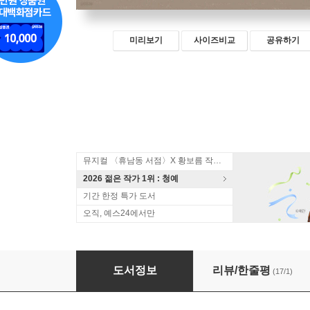
미리보기
사이즈비교
공유하기
뮤지컬 〈휴남동 서점〉X 황보름 작가 북토크
2026 젊은 작가 1위 : 청예
기간 한정 특가 도서
오직, 예스24에서만
오늘의 시집
도서정보
리뷰/한줄평
(17/1)