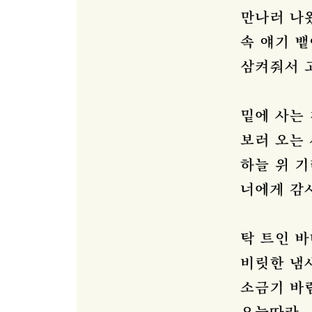
박하 134
쉼표 135
방화복 136
부부 137
면봉 138
백운대 139
숨바꼭질 140
키 141
파김치 142
고구마 144
꿈공장플러스 145
청춘 뮤직 146
짬뽕과 두꺼비 148
어느 날 150