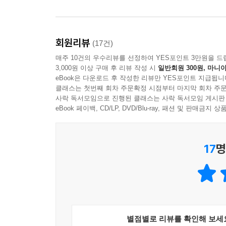
내 몸은
피로 물들었으니까
회원리뷰
(17건)
매주 10건의 우수리뷰를 선정하여 YES포인트 3만원을 드
미안하단
3,000원 이상 구매 후 리뷰 작성 시
일반회원 300원, 마니아
한 마디면 됐는데
eBook은 다운로드 후 작성한 리뷰만 YES포인트 지급됩니
클래스는 첫번째 회차 주문확정 시점부터 마지막 회차 주문
사락 독서모임으로 진행된 클래스는 사락 독서모임 게시판
독이 퍼져
eBook 페이백, CD/LP, DVD/Blu-ray, 패션 및 판매금
눈이 감겨
맘은 썩은 채
17
명
박스에 갇혀
어디론가
떠나갑니다
---「사과」중에서
엇갈린 바늘이 수명이 다 되어
별점별로 리뷰를 확인해 보세