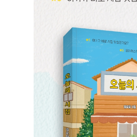
사탕해 30
꽃 31
커피 향 32
찰흙 33
심장 34
주량 36
다한증 37
엘레베이터 38
주근깨 39
김장독 40
오늘의 시집 두 번째 메뉴
"향기는 말을 못 해 아련하지"
붕어빵 44
사랑은 45
사과 46