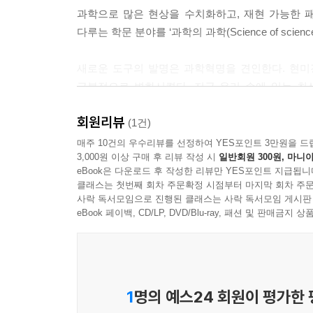
바라보는 조각과 그림은 상당히 달랐을 것이다. 마찬
과학으로 많은 현상을 수치화하고, 재현 가능한 패
르니쿠스가 존재하지 않았다고 하더라도, 인류가 태
다루는 학문 분야를 ‘과학의 과학(Science of scien
--- p.257쪽
새로운 도구의 발명은 과학혁명을 견인한다. 현미
우리는 역설적인 상황에 놓여 있다. 참신함이 과학에
근본적으로 변화시켰다. 지금 우리 손에 있는 최
대한 편견을 보면, 혁신적인 과학자는 애초에 그런 
따라가며 그 내부의 작용을 아주 상세하게, 상당한
비를 지원받는다고 해도 참신한 아이디어는 평범한 아
회원리뷰
제안서, 특허 등을 만들어 내며 상세한 자취를 
(1건)
기술이 지난 20여 년 동안 인간 사회의 상당 부분
과학의 발전을 정량적으로 이해함으로써 과학적, 기
매주 10건의 우수리뷰를 선정하여 YES포인트 3만원을 드
하겠다면, 미국국립과학재단의 연구 과제 제출용 웹사
3,000원 이상 구매 후 리뷰 작성 시
일반회원 300원, 마니아
을 살펴보길 바란다. 닷컴 붐 이후로 사라져 화석이
eBook은 다운로드 후 작성한 리뷰만 YES포인트 지급됩니
『과학의 과학』은 총 4부로 이루어져 있다. 1부
--- p.361쪽
클래스는 첫번째 회차 주문확정 시점부터 마지막 회차 주문
과학자들을 조사하다 보면 자연스레 이런 궁금증이
사락 독서모임으로 진행된 클래스는 사락 독서모임 게시판
생산성과 영향력에는 어떤 원리가 작동할까? 1부
eBook 페이백, CD/LP, DVD/Blu-ray, 패션 및 판매금
하지만 이 최신의 도구는 현미경이나 망원경과 근본적
과학적 성과를 어떻게 인지하고 보상할지를 탐구한
고 과학에 대한 것이어야 한다
는 것이다. 정보과학, 사회과학 혹은 공학 등 일부
2부 ‘협업의 과학’에서는 과학자들이 어떻게 협력하고 팀
는 이 분야의 핵심적 측면을 놓칠 수 있다. 다시 말
문헌들을 통해 탐구한다. 예를 들어, 2016년 라이
1
명의 예스24 회원이 평가한
11월 상대성이론 논문의 저자는 아인슈타인 혼자였다
--- p.387쪽