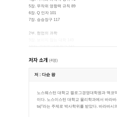
5장. 무작위 영향력 규칙 89
6장. Q 인자 101
7장. 승승장구 117
2부. 협업의 과학
9장. 보이지 않는 대학 149
10장. 공저자 네트워크 161
11장. 팀 구성 173
저자 소개
12장. 크고 작은 팀 195
(4명)
13장. 과학적 공로 209
14장. 공로 할당 229
저 :
다슌 왕
3부. 영향력의 과학
노스웨스턴 대학교 켈로그경영대학원과 맥코믹 공
15장. 거대한 과학 251
이다. 노스이스턴 대학교 물리학과에서 바라바시 교수 지도 
16장. 피인용 수 격차 271
ta)”라는 주제로 박사학위를 받았다. 바라바시
17장. 영향력이 높은 논문 285
18장. 과학적 영향력 293