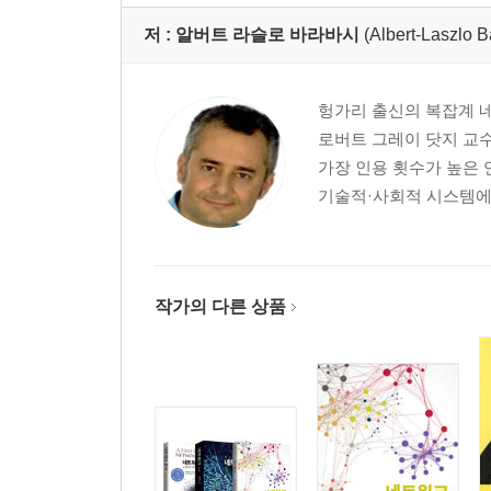
19장. 과학의 시간 차원 305
저 :
알버트 라슬로 바라바시
(Albert-Laszlo B
20장. 최종 영향력 323
4부. 전망
헝가리 출신의 복잡계 
21장. 과학은 가속할 수 있는가 339
로버트 그레이 닷지 교수
22장. 인공지능 353
가장 인용 횟수가 높은
23장. 과학의 편향과 인과성 369
기술적·사회적 시스템에서
맺음말: 모든 과학의 과학 387
부록 A1. 팀 구성 모형 391
부록 A2. 인용 수 모형 395
작가의 다른 상품
감사의 말 411
옮긴이의 말 415
주 419
찾아보기 441