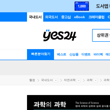
국내도서
외국도서
중고샵
eBook
크레마클럽
C
빠른분야찾기
베스트
신상품
이벤트
바이백
매
웰컴
국내도서
자연과학
과학
과학