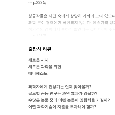
--- p.299쪽
성공작들은 시간 축에서 상당히 가까이 모여 있으며, 
과학 분야 경력에만 국한되지 않는다. 예술가와 영
창의적인 경력에서 흔하게 발견되는 것이다. 이 주
--- p.121쪽
출판사 리뷰
노벨상 수상자들과 수많은 인터뷰 후에 로버트 머튼은 스
과학자들은 탁월할 뿐 아니라 다른 사람들 안에서 
새로운 시대,
--- p.152쪽
새로운 과학을 위한
매니페스토
작은 팀은 오래되고 덜 유명한 연구로부터 가치 있
최신의 결과에 기반해 이미 알려진 문제를 해결하면
과학자에게 전성기는 언제 찾아올까?
적인 역할을 한다.
글로벌 공동 연구는 과연 효과가 있을까?
--- p.206쪽
수많은 논문 중에 어떤 논문이 영향력을 가질까?
어떤 과학기술에 자원을 투자해야 할까?
이는 과학이 다른 창조적인 노력과는 구분되는 가