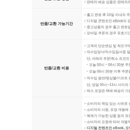
판매자 배송 상품은 판매자와
출고 완료 후 10일 이내의 
디지털 콘텐츠인 eBook의 
반품/교환 가능기간
중고상품의 경우 출고 완료일
모바일 쿠폰의 경우 유효기간(
고객의 단순변심 및 착오구
직수입양서/직수입일서중 일
단, 아래의 주문/취소 조건인
오늘 00시 ~ 06시 30분 
반품/교환 비용
오늘 06시 30분 이후 주문
직수입 음반/영상물/기프트 
단, 당일 00시~13시 사이
박스 포장은 택배 배송이 가
소비자의 책임 있는 사유로 
소비자의 사용, 포장 개봉에 
복제가 가능한 상품 등의 포장을 
소비자의 요청에 따라 개별
디지털 컨텐츠인 eBook, 