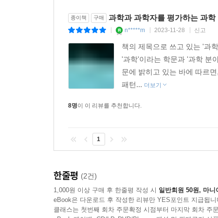
과학에 어떻게 영향을 주는지, 인간과 기계가 협업
고민한다. 또한, 과학의 과학이 잠재적인 편견을 
과학과 과학자를 평가하는 과학
종이책
구매
어떻게 인과적인 통찰을 얻어 낼 수 있을지 등을 살
n*****m
2023-11-28
신고
|
|
|
책의 제목으로 쓰고 있는 '과학의 
'과학'이라는 학문과 '과학 분
문에 밝히고 있는 바에 따르면
패턴...
더보기
8명
이 이 리뷰를 추천합니다.
1
한줄평
(2건)
1,000원 이상 구매 후 한줄평 작성 시
일반회원 50원, 마니
eBook은 다운로드 후 작성한 리뷰만 YES포인트 지급됩니
클래스는 첫번째 회차 주문확정 시점부터 마지막 회차 주문