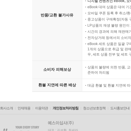
디지털 컨텐츠인 eBook, 
eBook 대여 상품은 대여 기
모바일 쿠폰 등록 후 취소/환
반품/교환 불가사유
중고상품이 구매확정(자동 
LP상품의 재생 불량 원인이 기
시간의 경과에 의해 재판매가
전자상거래 등에서의 소비자
eBook 세트 상품은 일괄 
1개의 상품으로 취급 및 판매
우, 세트 상품 전부 및 세트
상품의 불량에 의한 반품, 교
소비자 피해보상
준하여 처리됨
환불 지연에 따른 배상
대금 환불 및 환불 지연에 
회사소개
인재채용
이용약관
개인정보처리방침
청소년보호정책
도서홍보안내
대표 : 김석환, 최세라