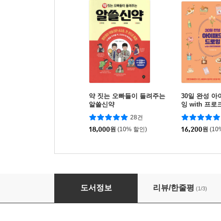
약 짓는 오빠들이 들려주는
30일 완성 
알쓸신약
잉 with 프
28건
18,000
원
(10% 할인)
16,200
원
(10
약국전산·실무 실전편
도서정보
리뷰/한줄평
(1/3)