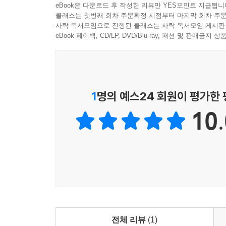
eBook은 다운로드 후 작성한 리뷰만 YES포인트 지급됩니
클래스는 첫번째 회차 주문확정 시점부터 마지막 회차 주문
학습 11 조제실장비의 이해
사락 독서모임으로 진행된 클래스는 사락 독서모임 게시판
11-1. 조제실장비 종류
eBook 페이백, CD/LP, DVD/Blu-ray, 패션 및 판매금
11-2. 조제실 장비 유지관리
학습 12 대체조제 이해
12-1. 대체조제의 정의
1
명의 예스24 회원이 평가한
12-2. 대체조제 매뉴얼
10.
학습 13 개인정보보호법과 처방전 관리
13-1. 개인정보보호법과 관련업무
13-2. 증명서 발급 시 개인정보보호법
13-3. 개인정보보호법과 처방전 관리
학습 14 약품주문과 반품
14-1. 약품주문 241
14-2. 약품반품 247
전체 리뷰
(1)