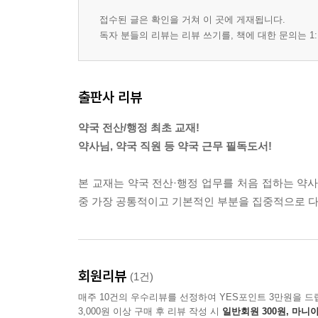
접수된 글은 확인을 거쳐 이 곳에 게재됩니다.
학습 07 마약류통합관리시스템
독자 분들의 리뷰는 리뷰 쓰기를, 책에 대한 문의는 1:
7-1. 마약류통합관리시스템
7-2. IT3000 프로그램 연계보고
7-3. 유팜 프로그램 연계보고
출판사 리뷰
학습 08 당뇨소모성재료
약국 전산/행정 최초 교재!
8-1. 당뇨소모성재료 지원사업 개요
약사님, 약국 직원 등 약국 근무 필독도서!
8-2. 당뇨소모성재료 프로그램 연계 보고
본 교재는 약국 전산·행정 업무를 처음 접하는 약
학습 09 금연치료 건강보험 지원사업
중 가장 공통적이고 기본적인 부분을 집중적으로 다
9-1. 금연치료 건강보험 지원사업
9-2. U Pharm 프로그램 접수 후 공단 등록 매뉴얼
회원리뷰
학습 10 약국전산장비의 이해
(1건)
10-1. 약국 전산장비의 이해
매주 10건의 우수리뷰를 선정하여 YES포인트 3만원을 드
10-2. 약국 네트워크
3,000원 이상 구매 후 리뷰 작성 시
일반회원 300원, 마니아