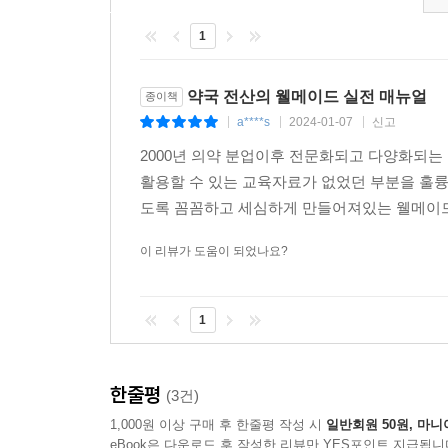
학습 15 청구와 청구자료 관리
1
15-1. 원청구의 개념과 청구과정
15-2. 누락청구, 보완청구, 추가청구, 청구반송자
약국 전산의 웰메이드 실전 매뉴얼
종이책
a****s
2024-01-07
신고
|
|
|
부록
2000년 의약 분업이후 전문화되고 다양화되는
활용할 수 있는 교육자료가 없었던 부분을 훌륭
도록 꼼꼼하고 세심하게 만들어져있는 웰메이드
이 리뷰가 도움이 되었나요?
1
한줄평
(3건)
1,000원 이상 구매 후 한줄평 작성 시
일반회원 50원, 마니
eBook은 다운로드 후 작성한 리뷰만 YES포인트 지급됩니