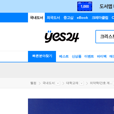
국내도서
외국도서
중고샵
eBook
크레마클럽
C
빠른분야찾기
베스트
신상품
이벤트
바이백
매
웰컴
국내도서
대학교재
의약학/간호 계...