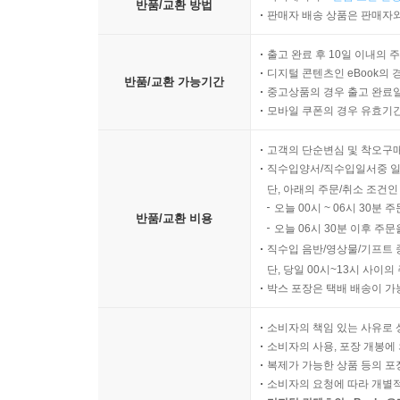
반품/교환 방법
판매자 배송 상품은 판매자와
출고 완료 후 10일 이내의 
디지털 콘텐츠인 eBook의 
반품/교환 가능기간
중고상품의 경우 출고 완료일
모바일 쿠폰의 경우 유효기간(
고객의 단순변심 및 착오구
직수입양서/직수입일서중 일
단, 아래의 주문/취소 조건인
오늘 00시 ~ 06시 30분 
반품/교환 비용
오늘 06시 30분 이후 주문
직수입 음반/영상물/기프트 
단, 당일 00시~13시 사이
박스 포장은 택배 배송이 가
소비자의 책임 있는 사유로 
소비자의 사용, 포장 개봉에 
복제가 가능한 상품 등의 포장을 
소비자의 요청에 따라 개별