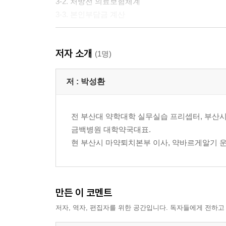
3-2. 처방전 의료보험체계
3-3. 본인부담금 계산
학습 04 처방전 입력
저자 소개
4-1. 처방전 수기입력의 정의
(1명)
4-2. 수기처방입력 과정
4-3. 다양한 처방입력 예시
저 :
박성환
4-4. 바코드와 스캐너를 이용한 처방입력
4-5. 환자별 메모 확인
전 부산대 약학대학 실무실습 프리셉터, 부산
금백병원 대학약국대표.
학습 05 각종 증빙서류 발급
현 부산시 마약퇴치본부 이사, 약바르게알기 
5-1. 각종 증빙서류 종류
5-2. 약국 증빙서류 발급 방법
학습 06 거래명세서 입력과 재고관리 기초
만든 이 코멘트
6-1. 거래명세서 입력
저자, 역자, 편집자를 위한 공간입니다. 독자들에게 전하고
6-2. 신규거래처 등록
6-3. 명세서 정보 입력하기